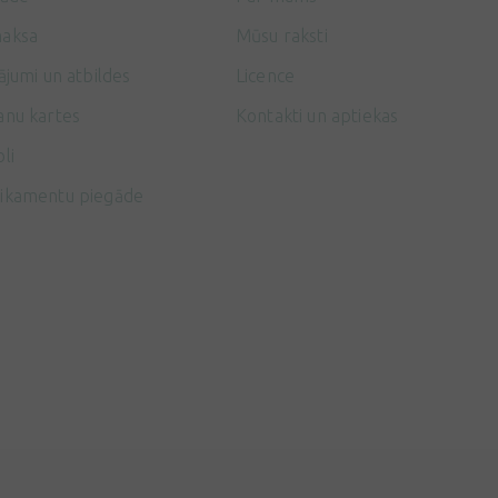
aksa
Mūsu raksti
ājumi un atbildes
Licence
anu kartes
Kontakti un aptiekas
li
ikamentu piegāde