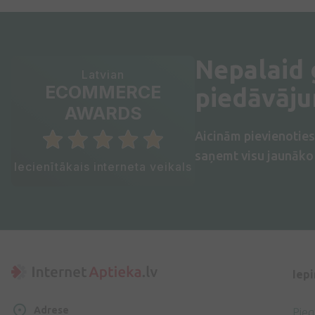
Nepalaid
Latvian
ECOMMERCE
piedāvāj
AWARDS
Aicinām pievienotie
saņemt visu jaunāko 
Iecienītākais interneta veikals
Iep
Adrese
Pie