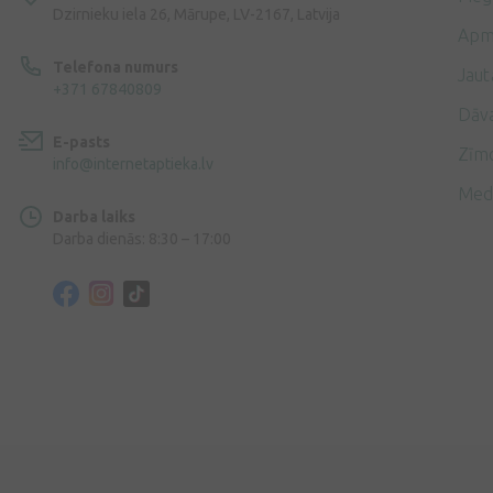
Dzirnieku iela 26, Mārupe, LV-2167, Latvija
Apm
Telefona numurs
Jaut
+371 67840809
Dāv
E-pasts
Zīmo
info@internetaptieka.lv
Med
Darba laiks
Darba dienās: 8:30 – 17:00