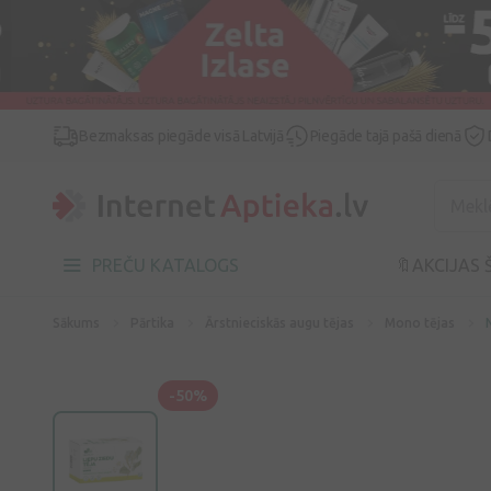
Bezmaksas piegāde visā Latvijā
Piegāde tajā pašā dienā
PREČU KATALOGS
🔖AKCIJAS 
Sākums
Pārtika
Ārstnieciskās augu tējas
Mono tējas
-50%