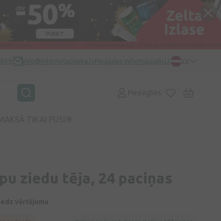
0809
info@internetaptieka.lv
Piegādes informācija
BUJ
LV
Pieslēgties
MAKSĀ TIKAI PUSI🎯
pu ziedu tēja, 24 paciņas
niedz vērtējumu