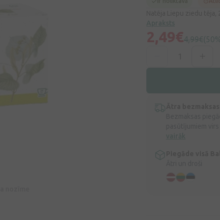
Ir noliktavā
Atli
Natēja Liepu ziedu tēja,
Apraksts
2,49€
4,99€
(50%
Ātra bezmaksas
Bezmaksas piegād
pasūtījumiem virs
vairāk
Piegāde visā Bal
Ātri un droši
īva nozīme