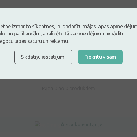
vietne izmanto sīkdatnes, lai padarītu mājas lapas apmeklēju
āku un patīkamāku, analizētu tās apmeklējumu un rādītu
s un esi pirmais, kas atstāj atsauksmi
lāgotu lapas saturu un reklāmu.
tsauksmi ielogojoties
Nav konts?
Izveidot kontu
Sīkdatņu iestatījumi
Piekrītu visam
Rāda 0 no
0
produktiem
Ārsta konsultācija