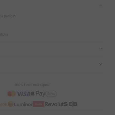
 24 paciņas
etuva
100% Droši maksājumi!