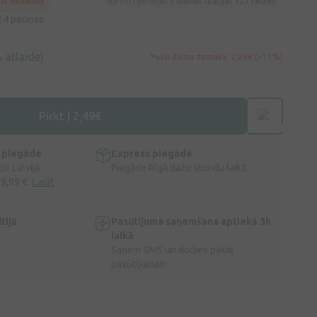
cis nedaudz
Preci pēdējās
3 dienās
skatījās
127 reizes
 24 paciņas
 atlaide)
30 dienu zemākā: 2,25€ (+11%)
Pirkt | 2,49€
 piegāde
Express piegāde
e Latvijā
Piegāde Rīgā dažu stundu laikā
 9,99 €.
Lasīt
tijā
Pasūtījuma saņemšana aptiekā 3h
laikā
Saņem SMS un dodies pakaļ
pasūtījumam