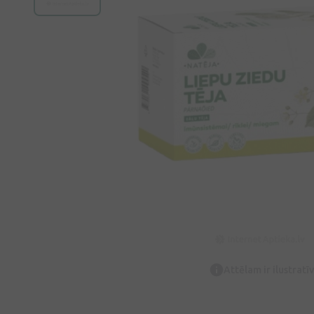
Attēlam ir ilustrat