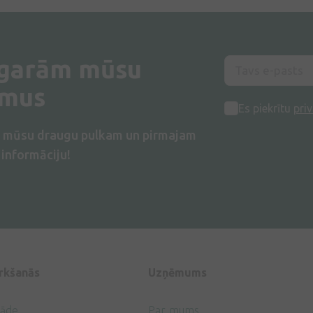
 garām mūsu
umus
Es piekrītu
priv
s mūsu draugu pulkam un pirmajam
informāciju!
irkšanās
Uzņēmums
gāde
Par mums