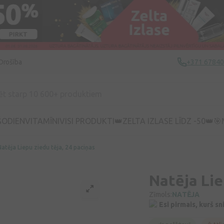
Drošība
+371 6784
ŠODIEN
VITAMĪNI
VISI PRODUKTI
👑ZELTA IZLASE LĪDZ -50👑
🎯
Natēja Liepu ziedu tēja, 24 paciņas
Natēja Lie
Zīmols:
NATĒJA
Esi pirmais, kurš s