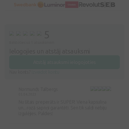
5
Balstoties uz 1 atsauksmēm
Ielogojies un atstāj atsauksmi
Atstāj atsauksmi ielogojoties
Nav konts?
Izveidot kontu
Normunds Talbergs
05.04.2023
Nu šitais preperāts ir SUPER! Viena kapsuliņa
un...rozā sapnņi garantēti. Sen tik saldi nebiju
izgulējies. Paldies!