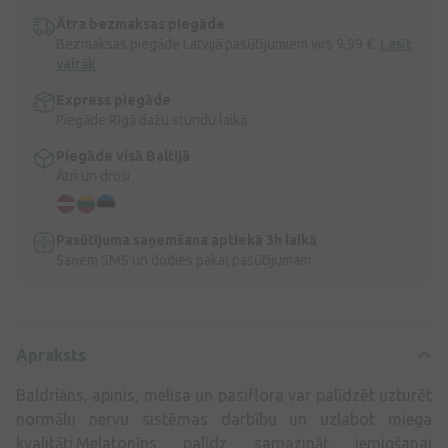
Ātra bezmaksas piegāde
Bezmaksas piegāde Latvijā pasūtījumiem virs 9,99 €.
Lasīt
vairāk
Express piegāde
Piegāde Rīgā dažu stundu laikā
Piegāde visā Baltijā
Ātri un droši
Pasūtījuma saņemšana aptiekā 3h laikā
Saņem SMS un dodies pakaļ pasūtījumam
Apraksts
Baldriāns, apinis, melisa un pasiflora var palīdzēt uzturēt
normālu nervu sistēmas darbību un uzlabot miega
kvalitāti.Melatonīns palīdz samazināt iemigšanai