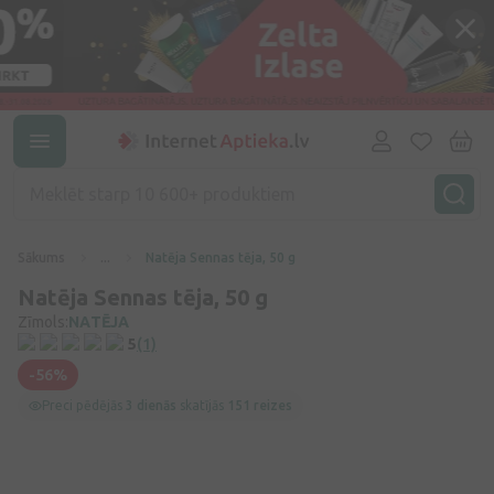
Sākums
...
Natēja Sennas tēja, 50 g
Natēja Sennas tēja, 50 g
Zīmols:
NATĒJA
5
(1)
-56%
Preci pēdējās
3 dienās
skatījās
151 reizes