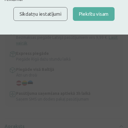
30 dienu zemākā: 1,57€ (-2%)
Ir noliktavā
Atlicis nedaudz
Sīkdatņu iestatījumi
Piekrītu visam
Natēja Sennas tēja, 50 g
Apraksts
Ātra bezmaksas piegāde
Bezmaksas piegāde Latvijā pasūtījumiem virs 9,99 €.
Lasīt
vairāk
Express piegāde
Piegāde Rīgā dažu stundu laikā
Piegāde visā Baltijā
Ātri un droši
Pasūtījuma saņemšana aptiekā 3h laikā
Saņem SMS un dodies pakaļ pasūtījumam
Apraksts