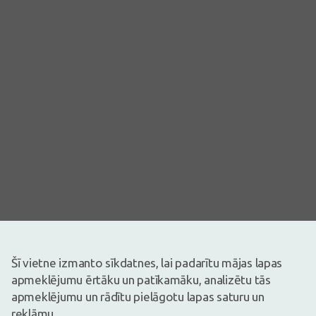
Šī vietne izmanto sīkdatnes, lai padarītu mājas lapas
Attēlam ir ilustratīva nozīme
apmeklējumu ērtāku un patīkamāku, analizētu tās
apmeklējumu un rādītu pielāgotu lapas saturu un
1,54€
3,49€
(56% atlaide)
reklāmu.