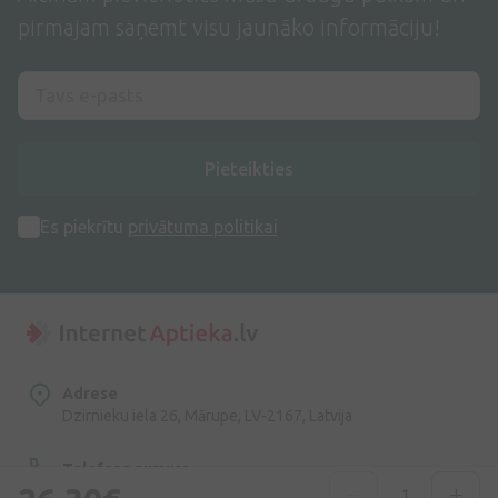
pirmajam saņemt visu jaunāko informāciju!
Pieteikties
Es piekrītu
privātuma politikai
Adrese
Dzirnieku iela 26, Mārupe, LV-2167, Latvija
Telefona numurs
+371 67840809