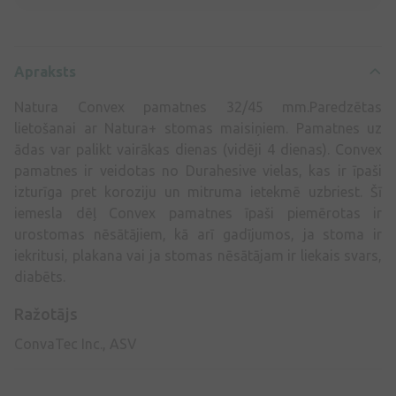
Apraksts
Natura Convex pamatnes 32/45 mm.Paredzētas
lietošanai ar Natura+ stomas maisiņiem. Pamatnes uz
ādas var palikt vairākas dienas (vidēji 4 dienas). Convex
pamatnes ir veidotas no Durahesive vielas, kas ir īpaši
izturīga pret koroziju un mitruma ietekmē uzbriest. Šī
iemesla dēļ Convex pamatnes īpaši piemērotas ir
urostomas nēsātājiem, kā arī gadījumos, ja stoma ir
iekritusi, plakana vai ja stomas nēsātājam ir liekais svars,
diabēts.
Ražotājs
ConvaTec Inc., ASV