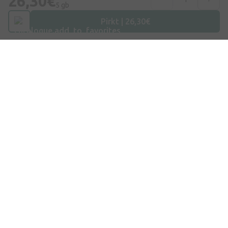
26,30€
5 gb
Pirkt | 26,30€
E-pasts
info@internetaptieka.lv
Darba laiks
Darba dienās: 8:30 – 17:00
Iepirkšanās
Piegāde
Apmaksa
Jautājumi un atbildes
Dāvanu kartes