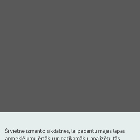
Attēlam ir ilustratīva nozīme
Šī vietne izmanto sīkdatnes, lai padarītu mājas lapas
26,30€
apmeklējumu ērtāku un patīkamāku, analizētu tās