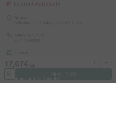
Adrese
Dzirnieku iela 26, Mārupe, LV-2167, Latvija
Telefona numurs
+371 67840809
E-pasts
info@internetaptieka.lv
17,07€
5 gb
Darba laiks
Pirkt | 17,07€
Darba dienās: 8:30 – 17:00
Iepirkšanās