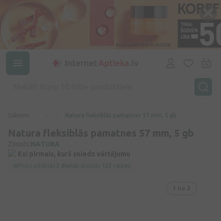
Sākums
...
Natura fleksiblās pamatnes 57 mm, 5 gb
Natura fleksiblās pamatnes 57 mm, 5 gb
Zīmols:
NATURA
Esi pirmais, kurš sniedz vērtējumu
Preci pēdējās
3 dienās
skatījās
123 reizes
1
no 3