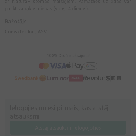
ar Natura+ stomas maisiņiem. Pamatnes uz ādas var
palikt vairākas dienas (vidēji 4 dienas).
Ražotājs
ConvaTec Inc., ASV
100% Droši maksājumi!
Ielogojies un esi pirmais, kas atstāj
atsauksmi
Atstāj atsauksmi ielogojoties