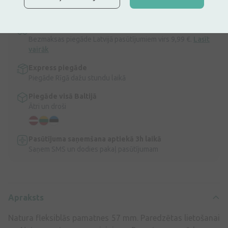
Apraksts
Ātra bezmaksas piegāde
Bezmaksas piegāde Latvijā pasūtījumiem virs 9,99 €.
Lasīt
vairāk
Express piegāde
Piegāde Rīgā dažu stundu laikā
Piegāde visā Baltijā
Ātri un droši
Pasūtījuma saņemšana aptiekā 3h laikā
Saņem SMS un dodies pakaļ pasūtījumam
Apraksts
Natura fleksiblās pamatnes 57 mm. Paredzētas lietošanai