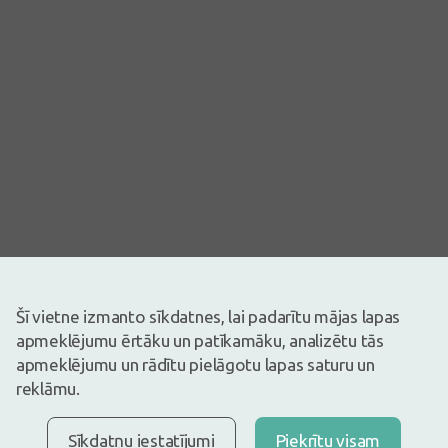
Šī vietne izmanto sīkdatnes, lai padarītu mājas lapas
Attēlam ir ilustratīva nozīme
apmeklējumu ērtāku un patīkamāku, analizētu tās
17,07€
apmeklējumu un rādītu pielāgotu lapas saturu un
Ir noliktavā
Atlicis nedaudz
reklāmu.
Natura fleksiblās pamatnes 57 mm. Paredzētas lietošanai ar
Natura+ stomas maisiņiem. Pamatnes uz ādas var palikt vairākas
Sīkdatņu iestatījumi
Piekrītu visam
dienas (vidēji 4 dienas).