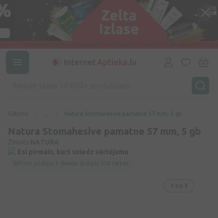
Sākums
...
Natura Stomahesive pamatne 57 mm, 5 gb
Natura Stomahesive pamatne 57 mm, 5 gb
Zīmols:
NATURA
Esi pirmais, kurš sniedz vērtējumu
Preci pēdējās
3 dienās
skatījās
110 reizes
1
no 3