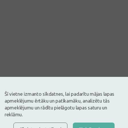
Attēlam ir ilustratīva nozīme
Šī vietne izmanto sīkdatnes, lai padarītu mājas lapas
apmeklējumu ērtāku un patīkamāku, analizētu tās
17,07€
apmeklējumu un rādītu pielāgotu lapas saturu un
Ir noliktavā
Atlikuši tikai 16
reklāmu.
Natura Stomahesive pamatne 57 mm.Paredzētas lietošanai ar
Natura+ stomas maisiņiem. Pamatnes uz ādas var palikt vairākas