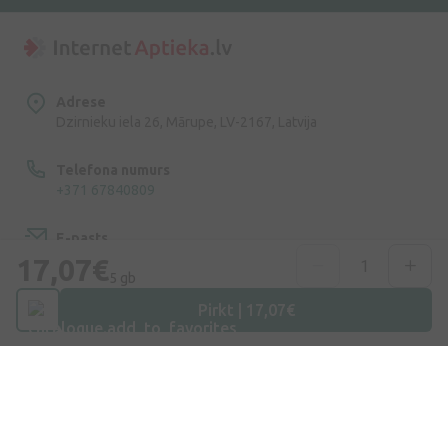
Adrese
Dzirnieku iela 26, Mārupe, LV-2167, Latvija
Telefona numurs
+371 67840809
E-pasts
info@internetaptieka.lv
17,07€
5 gb
Darba laiks
Pirkt | 17,07€
Darba dienās: 8:30 – 17:00