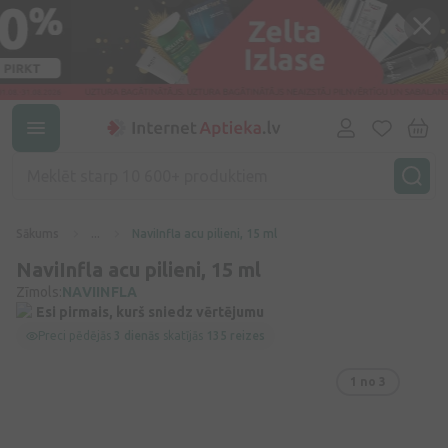
Sākums
...
NaviInfla acu pilieni, 15 ml
NaviInfla acu pilieni, 15 ml
Zīmols:
NAVIINFLA
Esi pirmais, kurš sniedz vērtējumu
Preci pēdējās
3 dienās
skatījās
135 reizes
1
no 3