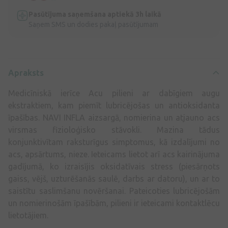
Pasūtījuma saņemšana aptiekā 3h laikā
Saņem SMS un dodies pakaļ pasūtījumam
Apraksts
Medicīniskā ierīce Acu pilieni ar dabīgiem augu
ekstraktiem, kam piemīt lubricējošas un antioksidanta
īpašības. NAVI INFLA aizsargā, nomierina un atjauno acs
virsmas fizioloģisko stāvokli. Mazina tādus
konjunktivītam raksturīgus simptomus, kā izdalījumi no
acs, apsārtums, nieze. Ieteicams lietot arī acs kairinājuma
gadījumā, ko izraisījis oksidatīvais stress (piesārņots
gaiss, vējš, uzturēšanās saulē, darbs ar datoru), un ar to
saistītu saslimšanu novēršanai. Pateicoties lubricējošām
un nomierinošām īpašībām, pilieni ir ieteicami kontaktlēcu
lietotājiem.