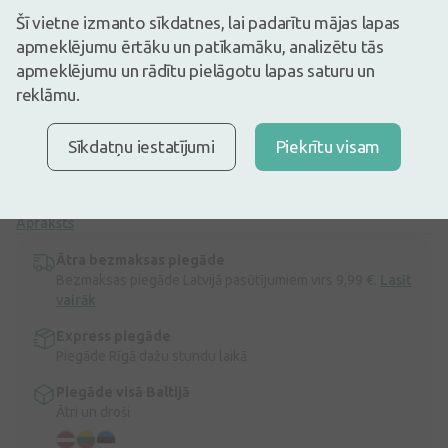
12,49€
Šī vietne izmanto sīkdatnes, lai padarītu mājas lapas
apmeklējumu ērtāku un patīkamāku, analizētu tās
Ir noliktavā
Atlicis nedaudz
apmeklējumu un rādītu pielāgotu lapas saturu un
Medicīniskā ierīce Acu pilieni ar dabīgiem augu ekstraktiem, kam
reklāmu.
piemīt lubricējošas un antioksidanta īpašības. NAVI INFLA aizsargā,
nomierina un atjauno acs virsmas fizioloģisko stāvokli. Mazina
tādus konjunktivītam raksturīgus simptomus, kā izdalījumi no acs,
Sīkdatņu iestatījumi
Piekrītu visam
apsārtums, nieze. Ieteicams lietot arī acs kairinājuma gadījumā, ko
izraisījis oksidatīvais stress (piesārņots gaiss, vējš, uzturēšanās
saulē ...
Apraksts
Ātra bezmaksas piegāde
Bezmaksas piegāde Latvijā pasūtījumiem virs 9,99 €.
Lasīt
vairāk
Express piegāde
Piegāde Rīgā dažu stundu laikā
Piegāde visā Baltijā
Ātri un droši