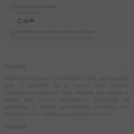
Piegāde visā Baltijā
Ātri un droši
Pasūtījuma saņemšana aptiekā 3h laikā
Saņem SMS un dodies pakaļ pasūtījumam
Apraksts
Night Density Rescue ir neskalojams nakts serums galvas
ādai. Ir pierādīts, ka tā veicina matu biezuma
palielināšanu, samazinot matu izkrišanu, kas saistīta ar
galvas ādas virsmas oksidēšanos. NIOXYDINE 24
tehnoloģija ir spēcīgs antioksidantu maisījums, kas
neitralizē brīvos radikāļus uz galvas ādas virsmas.
Ražotājs