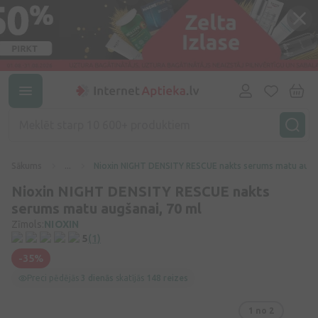
Sākums
...
Nioxin NIGHT DENSITY RESCUE nakts serums matu augša
Nioxin NIGHT DENSITY RESCUE nakts
serums matu augšanai, 70 ml
Zīmols:
NIOXIN
5
(1)
-35%
Preci pēdējās
3 dienās
skatījās
148 reizes
1
no 2