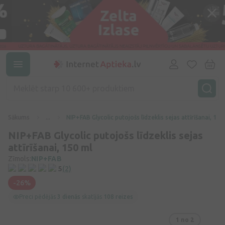
Sākums
...
NIP+FAB Glycolic putojošs līdzeklis sejas attīrīšanai, 150
NIP+FAB Glycolic putojošs līdzeklis sejas
attīrīšanai, 150 ml
Zīmols:
NIP+FAB
5
(2)
-26%
Preci pēdējās
3 dienās
skatījās
108 reizes
1
no 2