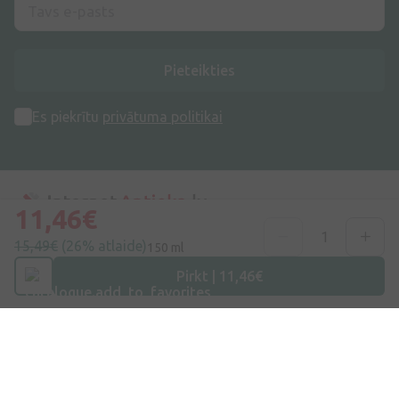
Pieteikties
Es piekrītu
privātuma politikai
11,46€
15,49€
(26% atlaide)
150 ml
Adrese
Dzirnieku iela 26, Mārupe, LV-2167, Latvija
Pirkt | 11,46€
Telefona numurs
+371 67840809
E-pasts
info@internetaptieka.lv