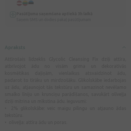
Pasūtījuma saņemšana aptiekā 3h laikā
Saņem SMS un dodies pakaļ pasūtījumam
Apraksts
Attīrošais līdzeklis Glycolic Cleansing Fix dziļi attīra,
atbrīvojot ādu no visām grima un dekoratīvās
kosmētikas daļiņām, vienlaikus atsvaidzinot ādu,
padarot to tīrāku un mirdzošāku. Glikolskābe iedarbojas
uz ādu, atjaunojot tās tekstūru un samazinot nevēlamo
smalko līniju un krunciņu parādīšanos, savukārt olīveļļa
dziļi mitrina un mīkstina ādu. Ieguvumi:
• 2% glikolskābe: veic maigu pīlingu un atjauno ādas
tekstūru.
• olīveļļa: attīra ādu un poras.