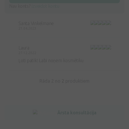
Nav konts?
Izveidot kontu
Santa Vinkelmane
21.04.2023
Laura
27.12.2022
Ļoti patīk! Labi noņem kosmētiku
Rāda 2 no
2
produktiem
Ārsta konsultācija