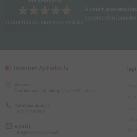
Aicinām pievienotie
saņemt visu jaunāko 
Iecienītākais interneta veikals
Iep
Adrese
Pie
Dzirnieku iela 26, Mārupe, LV-2167, Latvija
Apm
Telefona numurs
Jaut
+371 67840809
Dāv
E-pasts
Zīmo
info@internetaptieka.lv