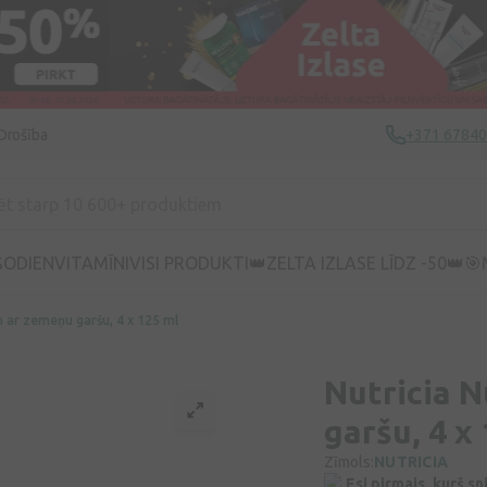
Drošība
+371 6784
ŠODIEN
VITAMĪNI
VISI PRODUKTI
👑ZELTA IZLASE LĪDZ -50👑
🎯
in ar zemeņu garšu, 4 x 125 ml
Nutricia N
garšu, 4 x
Zīmols:
NUTRICIA
Esi pirmais, kurš s