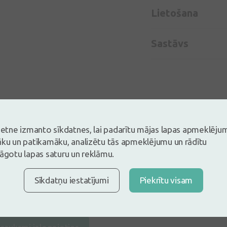
Lietošana
Sastāvs
vietne izmanto sīkdatnes, lai padarītu mājas lapas apmeklēju
āku un patīkamāku, analizētu tās apmeklējumu un rādītu
lāgotu lapas saturu un reklāmu.
Sīkdatņu iestatījumi
Piekrītu visam
s un esi pirmais, kas atstāj atsauksmi