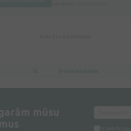
tsauksmi ielogojoties
Nav konts?
Izveidot kontu
Rāda 0 no
0
produktiem
Ārsta konsultācija
 garām mūsu
umus
Es piekrītu
priv