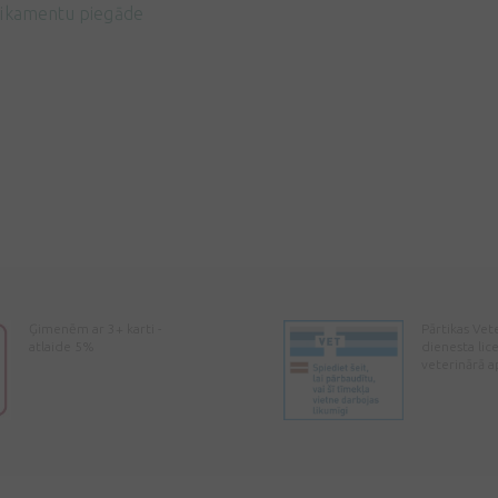
ikamentu piegāde
Ģimenēm ar 3+ karti -
Pārtikas Vet
atlaide 5%
dienesta lic
veterinārā a