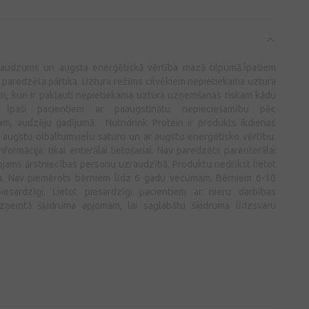
daudzums un augsta enerģētiskā vērtība mazā tilpumā.Īpašiem
paredzēta pārtika. Uztura režīms cilvēkiem nepietiekama uztura
, kuri ir pakļauti nepietiekama uztura uzņemšanas riskam kādu
, īpaši pacientiem ar paaugstinātu nepieciešamību pēc
am, audzēju gadījumā. Nutridrink Protein ir produkts ikdienas
r augstu olbaltumvielu saturu un ar augstu enerģētisko vērtību.
informācija: tikai enterālai lietošanai. Nav paredzēts parenterālai
tojams ārstniecības personu uzraudzībā. Produktu nedrīkst lietot
tu. Nav piemērots bērniem līdz 6 gadu vecumam. Bērniem 6-10
esardzīgi. Lietot piesardzīgi pacientiem ar nieru darbības
zņemtā šķidruma apjomam, lai saglabātu šķidruma līdzsvaru