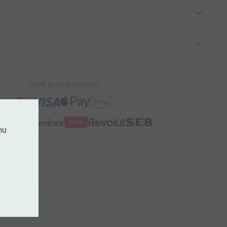
100% Droši maksājumi!
mu