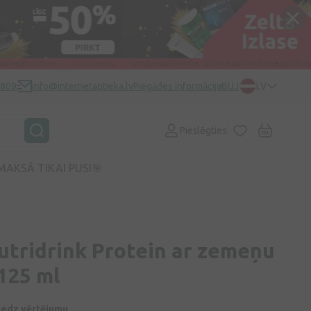
0809
info@internetaptieka.lv
Piegādes informācija
BUJ
LV
Pieslēgties
MAKSĀ TIKAI PUSI🎯
utridrink Protein ar zemeņu
 125 ml
niedz vērtējumu