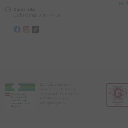
Med
Darba laiks
Darba dienās: 8:30 – 17:00
Zāļu Valsts aģentūra
www.zva.gov.lv Adrese:
Jersikas iela 15, Rīga. Tālr:
67078424. E-pasts:
info@zva.gov.lv