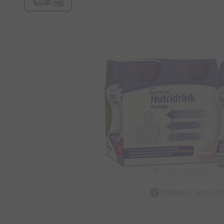
Attēlam ir ilustrat