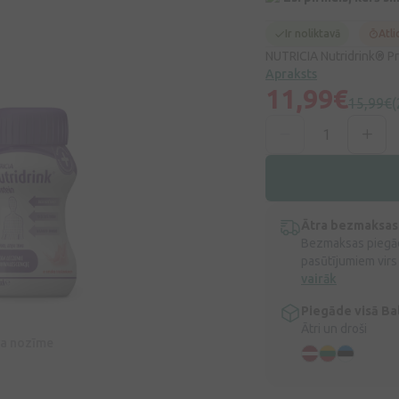
Ir noliktavā
Atli
NUTRICIA Nutridrink® Pr
Apraksts
11,99€
15,99€
(
Ātra bezmaksas
Bezmaksas piegād
pasūtījumiem virs
vairāk
Piegāde visā Bal
Ātri un droši
īva nozīme