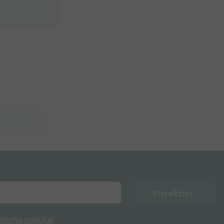
Pieteikties
ātuma politikai