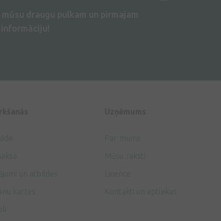
s mūsu draugu pulkam un pirmajam
informāciju!
irkšanās
Uzņēmums
gāde
Par mums
aksa
Mūsu raksti
ājumi un atbildes
Licence
anu kartes
Kontakti un aptiekas
li