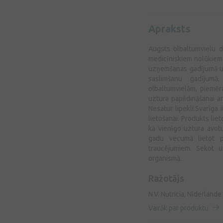
Apraksts
Augsts olbaltumvielu 
medicīniskiem nolūkiem 
uzņemšanas gadījumā un
saslimšanu gadījumā
olbaltumvielām, piemēr
uztura papildināšanai a
Nesatur lipekli.Svarīga 
lietošanai. Produkts lie
kā vienīgo uztura avo
gadu vecumā lietot pi
traucējumiem. Sekot u
organismā.
Ražotājs
N.V. Nutricia, Nīderlande.
Vairāk par produktu