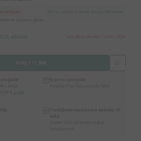
cis nedaudz
Preci pēdējās
3 dienās
skatījās
128 reizes
otein ar zemeņu garšu.
25% atlaide)
30 dienu zemākā: 15,99€ (-26%)
Pirkt | 11,99€
 piegāde
Express piegāde
e Latvijā
Piegāde Rīgā dažu stundu laikā
 9,99 €.
Lasīt
tijā
Pasūtījuma saņemšana aptiekā 3h
laikā
Saņem SMS un dodies pakaļ
pasūtījumam