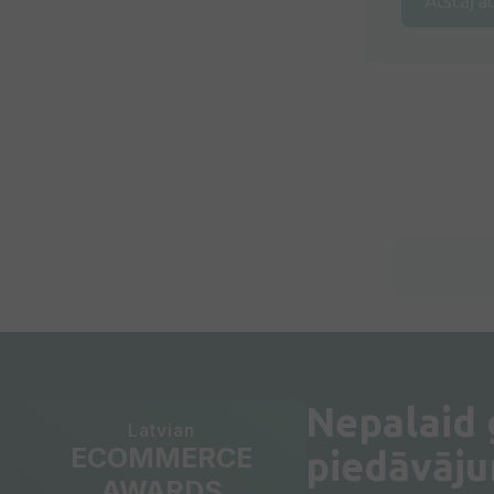
Atstāj a
Nepalaid
Latvian
ECOMMERCE
piedāvāj
AWARDS