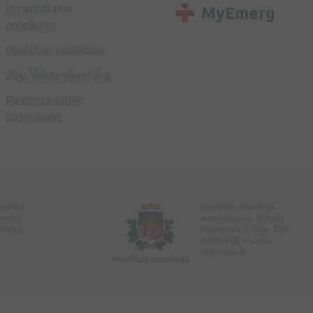
izmantošanas
noteikumi
Veselības inspekcija
Zāļu Valsts aģentūra
Piekļūstamības
paziņojums
erinārā
Veselības inspekcija
encēta
www.vi.gov.lv. Adrese:
ptieka
Klijānu iela 7, Rīga. Tālr:
67081600. E-pasts:
vi@vi.gov.lv