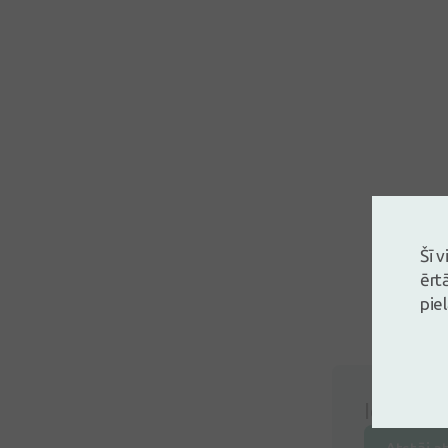
Šī 
ērt
pie
Ielogojie