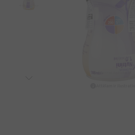
Attēlam ir ilustrat