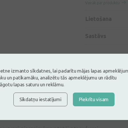
Vairāk par produktu
Lietošana
Sastāvs
vietne izmanto sīkdatnes, lai padarītu mājas lapas apmeklēju
āku un patīkamāku, analizētu tās apmeklējumu un rādītu
lāgotu lapas saturu un reklāmu.
Sīkdatņu iestatījumi
Piekrītu visam