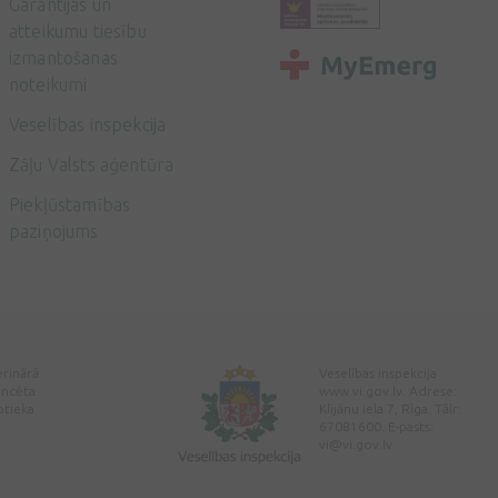
Garantijas un
atteikumu tiesību
izmantošanas
noteikumi
Veselības inspekcija
Zāļu Valsts aģentūra
Piekļūstamības
paziņojums
erinārā
Veselības inspekcija
encēta
www.vi.gov.lv. Adrese:
ptieka
Klijānu iela 7, Rīga. Tālr:
67081600. E-pasts:
vi@vi.gov.lv