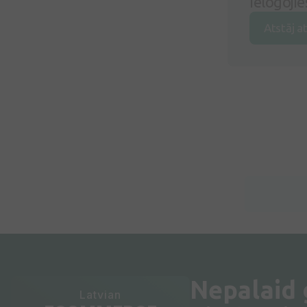
Ielogojie
Atstāj a
Nepalaid
Latvian