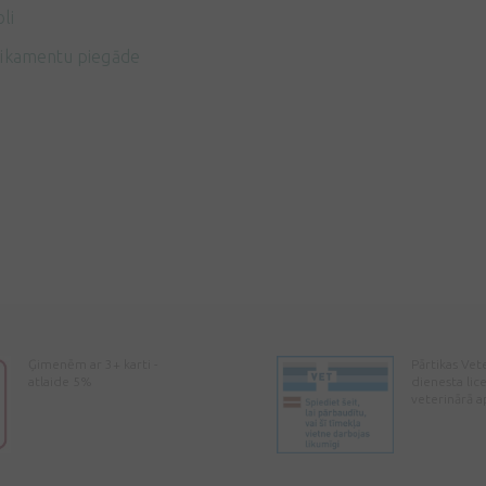
li
ikamentu piegāde
Ģimenēm ar 3+ karti -
Pārtikas Vet
atlaide 5%
dienesta lic
veterinārā a