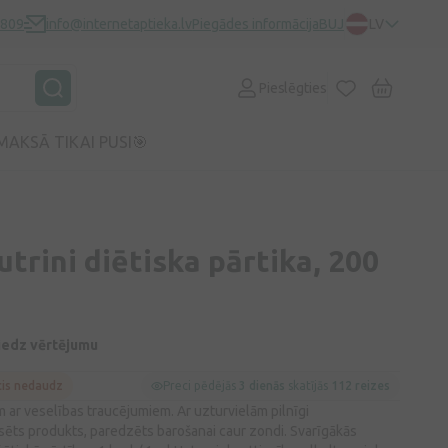
0809
info@internetaptieka.lv
Piegādes informācija
BUJ
LV
Pieslēgties
MAKSĀ TIKAI PUSI🎯
utrini diētiska pārtika, 200
niedz vērtējumu
cis nedaudz
Preci pēdējās
3 dienās
skatījās
112 reizes
em ar veselības traucējumiem. Ar uzturvielām pilnīgi
ēts produkts, paredzēts barošanai caur zondi. Svarīgākās