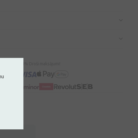
100% Droši maksājumi!
mu