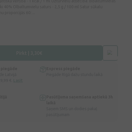
tiskā vērtība - 1 kcal / 1 ml Uzturvielu attiecība: olbaltumvielas
ki 40% Olbaltumvielu saturs - 2,5 g / 100 ml Satur sūkalu
 proporcijās 60: ...
Pirkt | 3,30€
 piegāde
Express piegāde
e Latvijā
Piegāde Rīgā dažu stundu laikā
 9,99 €.
Lasīt
tijā
Pasūtījuma saņemšana aptiekā 3h
laikā
Saņem SMS un dodies pakaļ
pasūtījumam