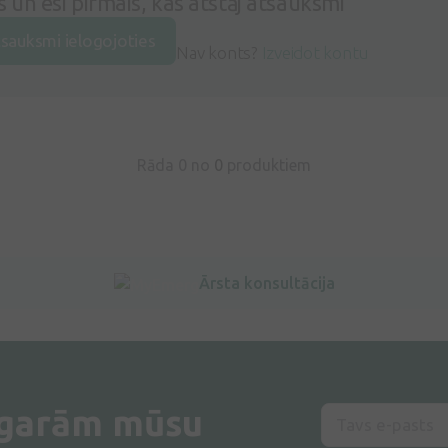
s un esi pirmais, kas atstāj atsauksmi
tsauksmi ielogojoties
Nav konts?
Izveidot kontu
Rāda 0 no
0
produktiem
Ārsta konsultācija
 garām mūsu