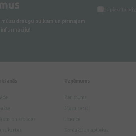
umus
Es piekrītu
priv
s mūsu draugu pulkam un pirmajam
informāciju!
irkšanās
Uzņēmums
gāde
Par mums
aksa
Mūsu raksti
ājumi un atbildes
Licence
anu kartes
Kontakti un aptiekas