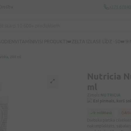
Drošība
+371 6784
ŠODIEN
VITAMĪNI
VISI PRODUKTI
👑ZELTA IZLASE LĪDZ -50👑
🎯
ārtika, 200 ml
Nutricia N
ml
Zīmols:
NUTRICIA
Esi pirmais, kurš s
Ir noliktavā
Atli
Diētiska pārtika cilvēki
nokomplektēts, sabalans