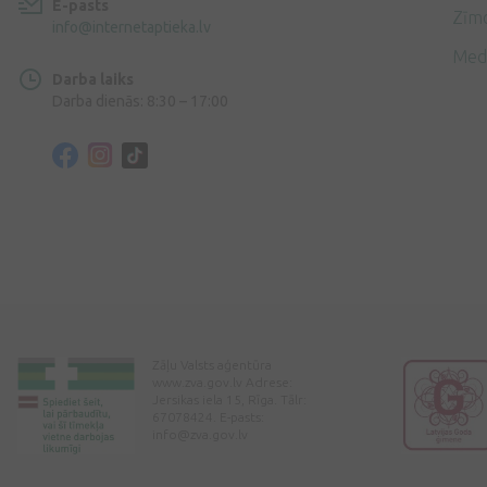
E-pasts
Zīmo
info@internetaptieka.lv
Med
Darba laiks
Darba dienās: 8:30 – 17:00
Zāļu Valsts aģentūra
www.zva.gov.lv Adrese:
Jersikas iela 15, Rīga. Tālr:
67078424. E-pasts:
info@zva.gov.lv