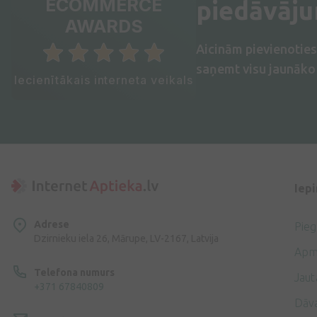
ECOMMERCE
piedāvāj
AWARDS
Aicinām pievienotie
saņemt visu jaunāko 
Iecienītākais interneta veikals
Iep
Adrese
Pie
Dzirnieku iela 26, Mārupe, LV-2167, Latvija
Apm
Telefona numurs
Jaut
+371 67840809
Dāv