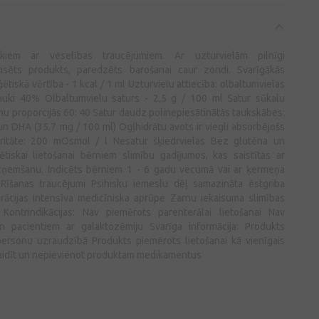
vēkiem ar veselības traucējumiem. Ar uzturvielām pilnīgi
nsēts produkts, paredzēts barošanai caur zondi. Svarīgākās
ētiskā vērtība - 1 kcal / 1 ml Uzturvielu attiecība: olbaltumvielas
auki 40% Olbaltumvielu saturs - 2,5 g / 100 ml Satur sūkalu
nu proporcijās 60: 40 Satur daudz polinepiesātinātās taukskābes:
un DHA (35,7 mg / 100 ml) Ogļhidrātu avots ir viegli absorbējošs
ritāte: 200 mOsmol / l Nesatur šķiedrvielas Bez glutēna un
iētiskai lietošanai bērniem slimību gadījumos, kas saistītas ar
zņemšanu. Indicēts bērniem 1 - 6 gadu vecumā vai ar ķermeņa
Rīšanas traucējumi Psihisku iemeslu dēļ samazināta ēstgriba
ācijas Intensīva medicīniska aprūpe Zarnu iekaisuma slimības
Kontrindikācijas: Nav piemērots parenterālai lietošanai Nav
n pacientiem ar galaktozēmiju Svarīga informācija: Produkts
 personu uzraudzībā Produkts piemērots lietošanai kā vienīgais
ķaidīt un nepievienot produktam medikamentus