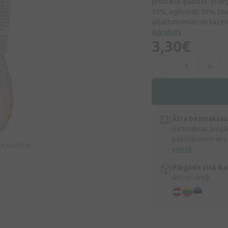
produkta īpašības: Enerģē
10%, ogļhidrāti 50%, tau
olbaltumvielas un kazeīnu
Apraksts
3,30€
Ātra bezmaksas
Bezmaksas piegād
pasūtījumiem virs
īva nozīme
vairāk
Piegāde visā Bal
Ātri un droši