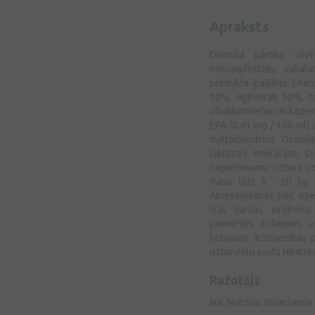
Apraksts
Diētiska pārtika cil
nokomplektēts, sabala
produkta īpašības: Enerģ
10%, ogļhidrāti 50%, t
olbaltumvielas un kazeī
EPA (8,41 mg / 100 ml) 
maltodekstrīns Osmola
laktozes Indikācijas: D
nepietiekamu uztura u
masu līdz 8 - 20 kg. 
Atveseļošanās pēc oper
Īsās zarnas sindroms 
piemērots zīdaiņiem u
lietojams ārstniecības
uzturvielu avots Neatš
Ražotājs
N.V. Nutricia, Nīderlande