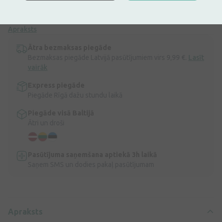
meteorisma gadījumā traucējumu gadījumā pēc nikotīna, alkohola
un kafijas lietošanas.
Apraksts
Ātra bezmaksas piegāde
Bezmaksas piegāde Latvijā pasūtījumiem virs 9,99 €.
Lasīt
vairāk
Express piegāde
Piegāde Rīgā dažu stundu laikā
Piegāde visā Baltijā
Ātri un droši
Pasūtījuma saņemšana aptiekā 3h laikā
Saņem SMS un dodies pakaļ pasūtījumam
Apraksts