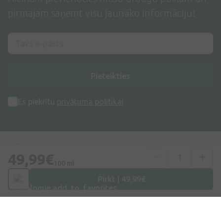
pirmajam saņemt visu jaunāko informāciju!
Pieteikties
Es piekrītu
privātuma politikai
49,99€
100 ml
Adrese
Pirkt | 49,99€
Dzirnieku iela 26, Mārupe, LV-2167, Latvija
Telefona numurs
+371 67840809