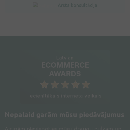
Ārsta konsultācija
Latvian
ECOMMERCE
AWARDS
Iecienītākais interneta veikals
Nepalaid garām mūsu piedāvājumus
Aicinām pievienoties mūsu draugu pulkam un