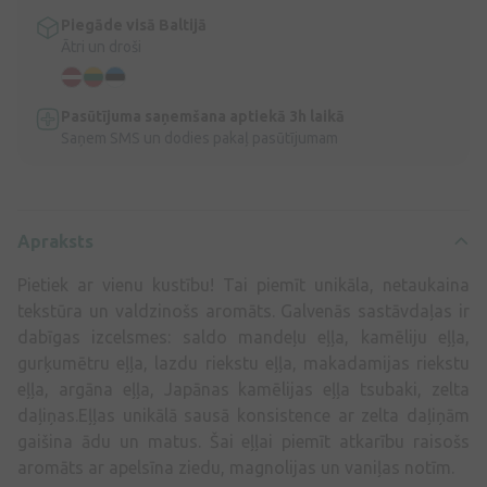
Piegāde visā Baltijā
Ātri un droši
Pasūtījuma saņemšana aptiekā 3h laikā
Saņem SMS un dodies pakaļ pasūtījumam
Apraksts
Pietiek ar vienu kustību! Tai piemīt unikāla, netaukaina
tekstūra un valdzinošs aromāts. Galvenās sastāvdaļas ir
dabīgas izcelsmes: saldo mandeļu eļļa, kamēliju eļļa,
gurķumētru eļļa, lazdu riekstu eļļa, makadamijas riekstu
eļļa, argāna eļļa, Japānas kamēlijas eļļa tsubaki, zelta
daļiņas.Eļļas unikālā sausā konsistence ar zelta daļiņām
gaišina ādu un matus. Šai eļļai piemīt atkarību raisošs
aromāts ar apelsīna ziedu, magnolijas un vaniļas notīm.