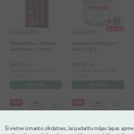
no 49€
5
(2)
5
(1)
Nikotinskābes aktīvais
Sudocrem Multi Expert
matu serums, 100 ml
krēms, 125 g
4,47€
8,81€
5,59€
9,79€
30 dienu zemākā: 5,23€
30 dienu zemākā: 7,83€
(-15%)
(+13%)
Pirkt
Pirkt
-35%
-35%
Šī vietne izmanto sīkdatnes, lai padarītu mājas lapas apm