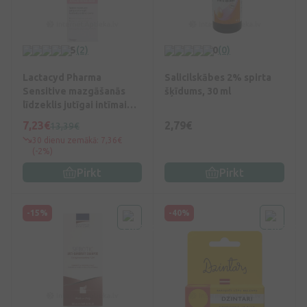
5
(2)
0
(0)
Lactacyd Pharma
Salicilskābes 2% spirta
Sensitive mazgāšanās
šķīdums, 30 ml
līdzeklis jutīgai intīmai
zonai, 250 ml
7,23€
2,79€
13,39€
30 dienu zemākā: 7,36€
(-2%)
Pirkt
Pirkt
-15%
-40%