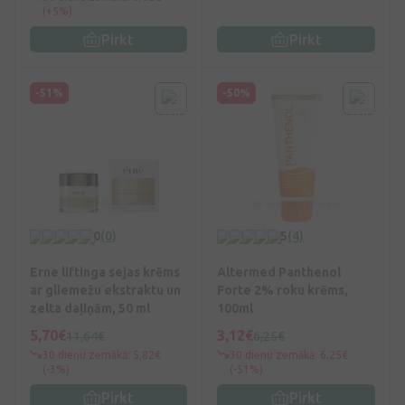
(+5%)
Pirkt
Pirkt
-51%
-50%
0
(0)
5
(4)
Erne liftinga sejas krēms
Altermed Panthenol
ar gliemežu ekstraktu un
Forte 2% roku krēms,
zelta daļiņām, 50 ml
100ml
5,70€
3,12€
11,64€
6,25€
30 dienu zemākā: 5,82€
30 dienu zemākā: 6,25€
(-3%)
(-51%)
Pirkt
Pirkt