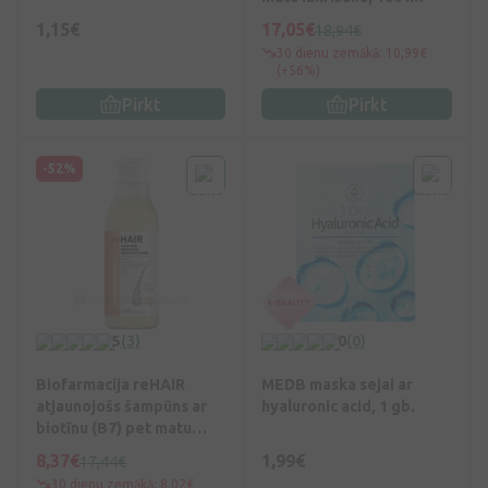
1,15€
17,05€
18,94€
30 dienu zemākā: 10,99€
(+56%)
Pirkt
Pirkt
-52%
5
(3)
0
(0)
Biofarmacija reHAIR
MEDB maska sejai ar
atjaunojošs šampūns ar
hyaluronic acid, 1 gb.
biotīnu (B7) pet matu
izkrišanu, 250 ml
8,37€
1,99€
17,44€
30 dienu zemākā: 8,02€