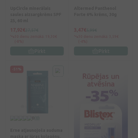
UpCircle minerālais
Altermed Panthenol
saules aizsargkrēms SPF
Forte 6% krēms, 30g
25, 60 ml
17,92€
3,47€
27,57€
5,99€
30 dienu zemākā: 19,30€
30 dienu zemākā: 3,59€
(-8%)
(-4%)
Pirkt
Pirkt
-51%
0
(0)
Erne atjaunojoša auduma
maska ar jūras kolagēnu,