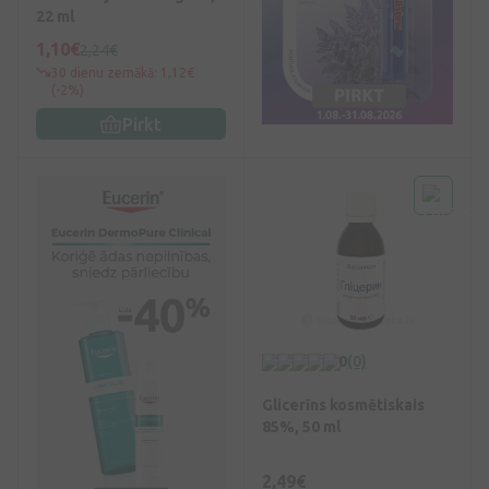
22 ml
1,10€
2,24€
30 dienu zemākā: 1,12€
(-2%)
Pirkt
0
(0)
Glicerīns kosmētiskais
85%, 50 ml
2,49€