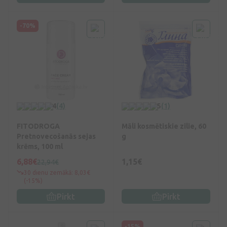
-70%
4
(4)
5
(1)
FITODROGA
Māli kosmētiskie zilie, 60
Pretnovecošanās sejas
g
krēms, 100 ml
6,88€
1,15€
22,94€
30 dienu zemākā: 8,03€
(-15%)
Pirkt
Pirkt
-15%