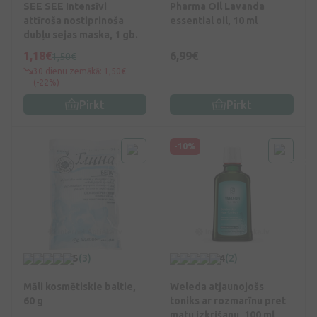
SEE SEE Intensīvi
Pharma Oil Lavanda
attīroša nostiprinoša
essential oil, 10 ml
dubļu sejas maska, 1 gb.
1,18€
6,99€
1,50€
30 dienu zemākā: 1,50€
(-22%)
Pirkt
Pirkt
-10%
5
(3)
4
(2)
Māli kosmētiskie baltie,
Weleda atjaunojošs
60 g
toniks ar rozmarīnu pret
matu izkrišanu, 100 ml