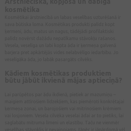
Ārstnieciskā, kopjošā un dabīgā
kosmētika
Kosmētikai ārstniecībā un labas veselības uzturēšanā ir
sava būtiska loma. Kosmētikas produkti palīdz kopt
ķermeni, ādu, matus un nagus, tādējādi profilaktiski
palīdz novērst dažādu nepatīkamu stāvokļu rašanos.
Vesela, veselīga un labi kopta āda ir ķermeņa galvenā
barjera pret apkārtējās vides nelabvēlīgo iedarbību. Jo
veselīgāka āda, jo labāk pasargāts cilvēks.
Kādiem kosmētikas produktiem
būtu jābūt ikvienā mājas aptieciņā?
Lai parūpētos par ādu ikdienā, pietiek ar mazumiņu –
maigiem attīrošiem līdzekļiem, kas piemēroti konkrētajai
ķermeņa zonai, un barojošiem vai mitrinošiem krēmiem
vai losjoniem. Vesela cilvēka veselai ādai ar to pietiks, lai
saglabātu mitruma līmeni un elastību. Taču ne vienmēr
veselības stāvoklis ir nevainojams, tāpēc ir jāpārdomā vēl