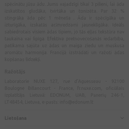
spēcinātu jūsu ādu. Jums vajadzīgi tikai 3 pilieni, lai āda
izskatītos gludāka, tvirtāka un tonizēta. Par 32 %
stingrāka āda pēc 1 mēneša . Āda ir spēcīgāka un
izturīgāka, izskatās acīmredzami jauneklīgāka. Ideāls
sabiedrotais visiem ādas tipiem, jo tās eļļas tekstūra nav
taukaina vai lipīga. Efektīva pretnovecošanās iedarbība,
patīkama sajūta uz ādas un maiga ziedu un muskusa
aromātu harmonija. Francijā izstrādāti un ražoti ādas
kopšanas līdzekļi.
Ražotājs
Laboratorie NUXE 127, rue d'Aguesseau - 92100
Boulogne Billancourt - France, fr.nuxe.com, oficiālais
izplatītājs Lietuvā: EDONUM, UAB, Panerių 246-1,
LT48454, Lietuva, e-pasts:
info@edonum.lt
Lietošana