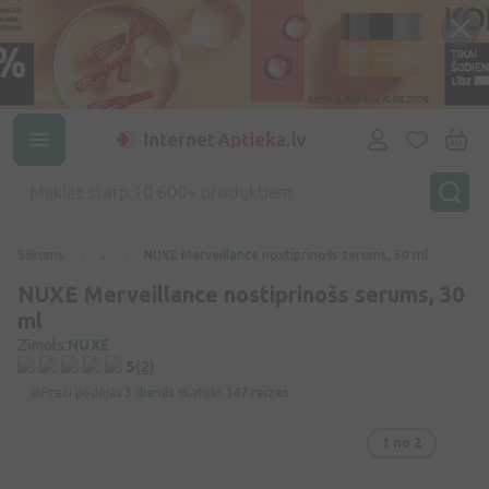
Sākums
...
NUXE Merveillance nostiprinošs serums, 30 ml
NUXE Merveillance nostiprinošs serums, 30
ml
Zīmols:
NUXE
5
(2)
Preci pēdējās
3 dienās
skatījās
147 reizes
1
no 2