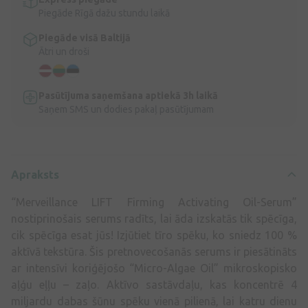
Piegāde Rīgā dažu stundu laikā
Piegāde visā Baltijā
Ātri un droši
Pasūtījuma saņemšana aptiekā 3h laikā
Saņem SMS un dodies pakaļ pasūtījumam
Apraksts
“Merveillance LIFT Firming Activating Oil-Serum”
nostiprinošais serums radīts, lai āda izskatās tik spēcīga,
cik spēcīga esat jūs! Izjūtiet tīro spēku, ko sniedz 100 %
aktīvā tekstūra. Šis pretnovecošanās serums ir piesātināts
ar intensīvi koriģējošo “Micro-Algae Oil” mikroskopisko
aļģu eļļu – zaļo. Aktīvo sastāvdaļu, kas koncentrē 4
miljardu dabas šūnu spēku vienā pilienā, lai katru dienu