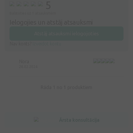
5
Balstoties uz 1 atsauksmēm
Ielogojies un atstāj atsauksmi
Atstāj atsauksmi ielogojoties
Nav konts?
Izveidot kontu
Nora
28.02.2024
Rāda 1 no
1
produktiem
Ārsta konsultācija