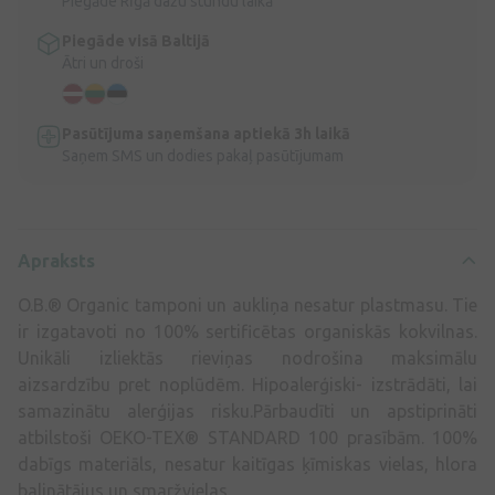
Piegāde Rīgā dažu stundu laikā
Piegāde visā Baltijā
Ātri un droši
Pasūtījuma saņemšana aptiekā 3h laikā
Saņem SMS un dodies pakaļ pasūtījumam
Apraksts
O.B.® Organic tamponi un aukliņa nesatur plastmasu. Tie
ir izgatavoti no 100% sertificētas organiskās kokvilnas.
Unikāli izliektās rieviņas nodrošina maksimālu
aizsardzību pret noplūdēm. Hipoalerģiski- izstrādāti, lai
samazinātu alerģijas risku.Pārbaudīti un apstiprināti
atbilstoši OEKO-TEX® STANDARD 100 prasībām. 100%
dabīgs materiāls, nesatur kaitīgas ķīmiskas vielas, hlora
balinātājus un smaržvielas.