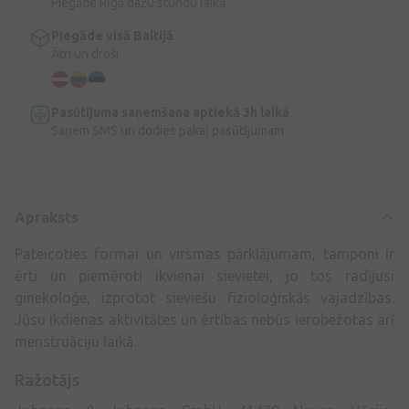
Piegāde Rīgā dažu stundu laikā
Piegāde visā Baltijā
Ātri un droši
Pasūtījuma saņemšana aptiekā 3h laikā
Saņem SMS un dodies pakaļ pasūtījumam
Apraksts
Pateicoties formai un virsmas pārklājumam, tamponi ir
ērti un piemēroti ikvienai sievietei, jo tos radījusi
ginekoloģe, izprotot sieviešu fizioloģiskās vajadzības.
Jūsu ikdienas aktivitātes un ērtības nebūs ierobežotas arī
menstruāciju laikā.
Ražotājs