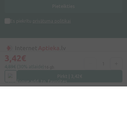
Pieteikties
Es piekrītu
privātuma politikai
3,42€
Adrese
4,89€
(30% atlaide)
16 gb.
Dzirnieku iela 26, Mārupe, LV-2167, Latvija
Pirkt | 3,42€
Telefona numurs
+371 67840809
E-pasts
info@internetaptieka.lv
Darba laiks
Darba dienās: 8:30 – 17:00