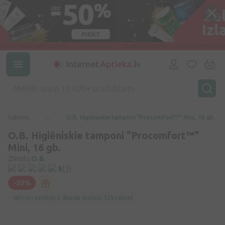
Sākums
...
O.B. Higiēniskie tamponi "Procomfort™" Mini, 16 gb.
O.B. Higiēniskie tamponi "Procomfort™"
Mini, 16 gb.
Zīmols:
O.B.
5
(1)
-30%
Preci pēdējās
3 dienās
skatījās
125 reizes