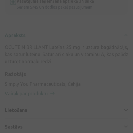
Pasūtījuma saņemšana aptiekā 3h laikā
Saņem SMS un dodies pakaļ pasūtījumam
Apraksts
OCUTEIN BRILLANT Luteīns 25 mg ir uztura bagātinātājs,
kas satur luteīnu. Satur arī cinku un vitamīnu A, kas palīdz
uzturēt normālu redzi.
Ražotājs
Simply You Pharmaceuticals, Čehija
Vairāk par produktu
Lietošana
Sastāvs