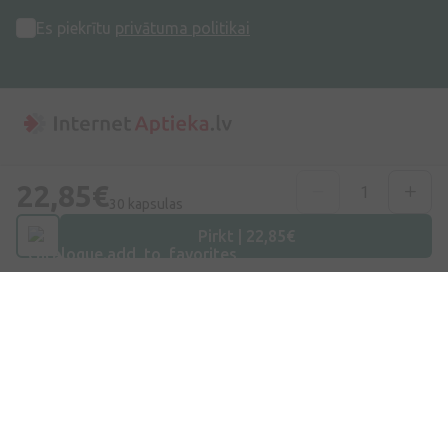
Es piekrītu
privātuma politikai
Adrese
22,85€
Dzirnieku iela 26, Mārupe, LV-2167, Latvija
30 kapsulas
Pirkt | 22,85€
Telefona numurs
+371 67840809
E-pasts
info@internetaptieka.lv
Darba laiks
Darba dienās: 8:30 – 17:00