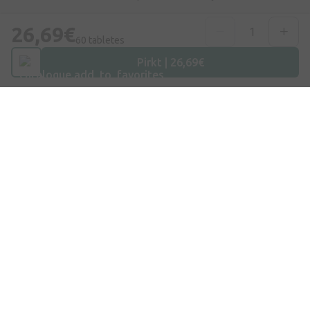
26,69€
Telefona numurs
60 tabletes
+371 67840809
Pirkt | 26,69€
E-pasts
info@internetaptieka.lv
Darba laiks
Darba dienās: 8:30 – 17:00
Iepirkšanās
Piegāde
Apmaksa