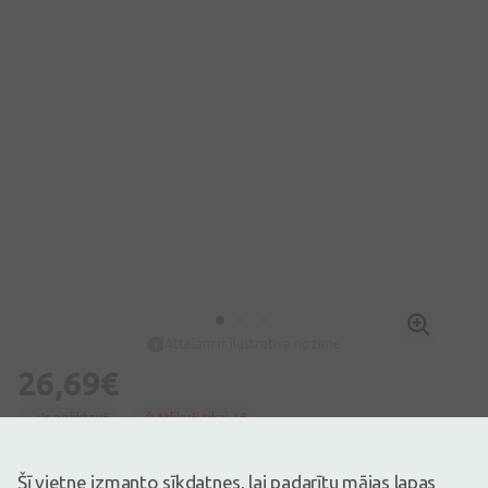
Attēlam ir ilustratīva nozīme
26,69€
Ir noliktavā
Atlikuši tikai 16
Uztura bagātinātājs. Uztura bagātinātājs neaizstāj pilnvērtīgu un
sabalansētu uzturu!
Šī vietne izmanto sīkdatnes, lai padarītu mājas lapas