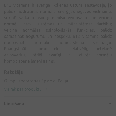
B12 vitamīns ir svarīga ikdienas uztura sastāvdaļa, jo
palīdz nodrošināt normālu enerģijas ieguves vielmaiņu,
sekmē sarkano asinsķermenīšu veidošanos un veicina
normālu nervu sistēmas un imūnsistēmas darbību;
veicina normālas psiholoģiskās funkcijas, palīdz
samazināt nogurumu un nespēku. B12 vitamīns palīdz
nodrošināt normālu homocisteīna vielmaiņu.
Paaugstināts homocisteīns nelabvēlīgi ietekmē
asinsvadus, tādēļ svarīgi ir uzturēt normālu
homocisteīna līmeni asinīs.
Ražotājs
Olimp Laboratories Sp.z.o.o, Polija
Vairāk par produktu
Lietošana