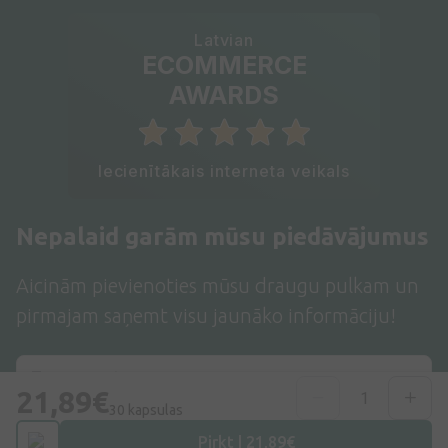
Latvian
ECOMMERCE
AWARDS
Iecienītākais interneta veikals
Nepalaid garām mūsu piedāvājumus
Aicinām pievienoties mūsu draugu pulkam un
pirmajam saņemt visu jaunāko informāciju!
21,89€
30 kapsulas
Pirkt | 21,89€
Pieteikties