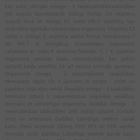
kas satur vērtīgās omega - 3 nepiesātinātāstaukskābes
ļoti augstā koncentrācijā dabīgā formā, D3 vitamīnu
augstā devā un dabīgu K2 natto MK-7 vitamīnu, kas
nodrošina optimālu izmantošanu organismā. Vitamīns K2
natto ir dabīga K vitamīna aktīvā forma menahinons-7
jeb MK-7 ar pilnīgāku2 izmantošanu organismā,
salīdzinot ar citām K vitamīna formām. 1, 2 K vitamīns
organismā piedalās kaulu mineralizācijā, kas palīdz
uzturēt kaulu veselību; kā arī veicina normālu asinsreci.
Organismā omega - 3 neaizstājamās taukskābes
neveidojas, tāpēc tās ir jāuzņem ar uzturu - zivīm vai
papildus zivju eļļas veidā. Regulāra omega - 3 taukskābju
lietošana uzturā ir nepieciešamas vispārējai veselībai,
normālai un pilnvērtīgai organisma darbībai. Omega - 3
nepiesātinātās taukskābes: DHS palīdz uzturēt normālu
redzi un smadzeņu darbību; Labvēlīgo ietekmi panāk
katru dienu uzņemot 250mg DHS. EPS un DHS veicina
normālu sirds darbību; Labvēlīgo ietekmi panāk katru