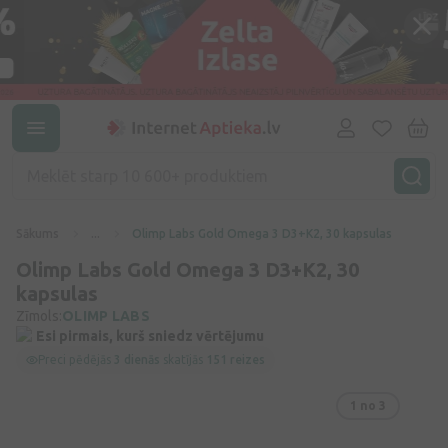
Sākums
...
Olimp Labs Gold Omega 3 D3+K2, 30 kapsulas
Olimp Labs Gold Omega 3 D3+K2, 30
kapsulas
Zīmols:
OLIMP LABS
Esi pirmais, kurš sniedz vērtējumu
Preci pēdējās
3 dienās
skatījās
151 reizes
1
no 3