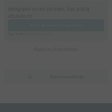
Ielogojies un esi pirmais, kas atstāj
atsauksmi
Atstāj atsauksmi ielogojoties
Nav konts?
Izveidot kontu
Rāda 0 no
0
produktiem
Ārsta konsultācija