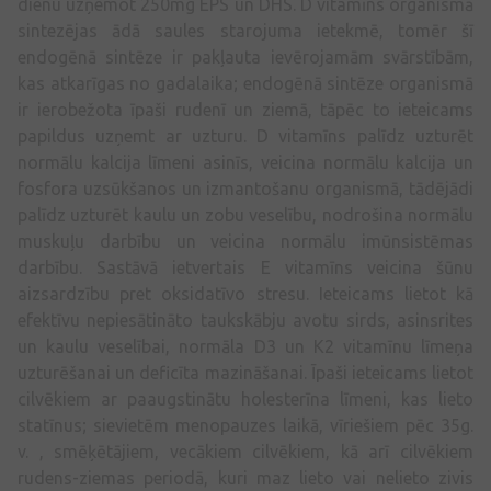
dienu uzņemot 250mg EPS un DHS. D vitamīns organismā
sintezējas ādā saules starojuma ietekmē, tomēr šī
endogēnā sintēze ir pakļauta ievērojamām svārstībām,
kas atkarīgas no gadalaika; endogēnā sintēze organismā
ir ierobežota īpaši rudenī un ziemā, tāpēc to ieteicams
papildus uzņemt ar uzturu. D vitamīns palīdz uzturēt
normālu kalcija līmeni asinīs, veicina normālu kalcija un
fosfora uzsūkšanos un izmantošanu organismā, tādējādi
palīdz uzturēt kaulu un zobu veselību, nodrošina normālu
muskuļu darbību un veicina normālu imūnsistēmas
darbību. Sastāvā ietvertais E vitamīns veicina šūnu
aizsardzību pret oksidatīvo stresu. Ieteicams lietot kā
efektīvu nepiesātināto taukskābju avotu sirds, asinsrites
un kaulu veselībai, normāla D3 un K2 vitamīnu līmeņa
uzturēšanai un deficīta mazināšanai. Īpaši ieteicams lietot
cilvēkiem ar paaugstinātu holesterīna līmeni, kas lieto
statīnus; sievietēm menopauzes laikā, vīriešiem pēc 35g.
v. , smēķētājiem, vecākiem cilvēkiem, kā arī cilvēkiem
rudens-ziemas periodā, kuri maz lieto vai nelieto zivis