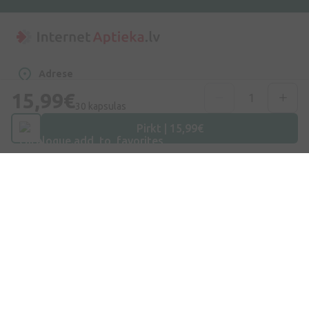
Adrese
Dzirnieku iela 26, Mārupe, LV-2167, Latvija
15,99€
30 kapsulas
Telefona numurs
Pirkt | 15,99€
+371 67840809
E-pasts
info@internetaptieka.lv
Darba laiks
Darba dienās: 8:30 – 17:00