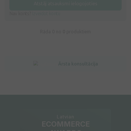
Atstāj atsauksmi ielogojoties
Nav konts?
Izveidot kontu
Rāda 0 no
0
produktiem
Ārsta konsultācija
Latvian
ECOMMERCE