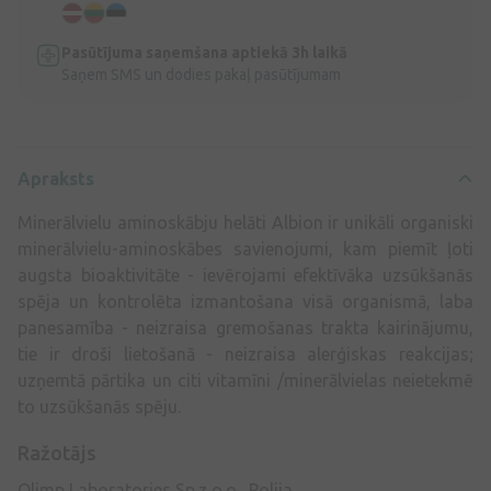
Pasūtījuma saņemšana aptiekā 3h laikā
Saņem SMS un dodies pakaļ pasūtījumam
Apraksts
Minerālvielu aminoskābju helāti Albion ir unikāli organiski
minerālvielu-aminoskābes savienojumi, kam piemīt ļoti
augsta bioaktivitāte - ievērojami efektīvāka uzsūkšanās
spēja un kontrolēta izmantošana visā organismā, laba
panesamība - neizraisa gremošanas trakta kairinājumu,
tie ir droši lietošanā - neizraisa alerģiskas reakcijas;
uzņemtā pārtika un citi vitamīni /minerālvielas neietekmē
to uzsūkšanās spēju.
Ražotājs
Olimp Laboratories Sp.z o.o., Polija