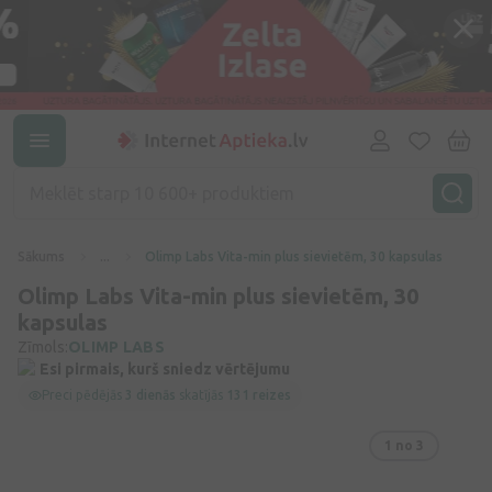
Sākums
...
Olimp Labs Vita-min plus sievietēm, 30 kapsulas
Olimp Labs Vita-min plus sievietēm, 30
kapsulas
Zīmols:
OLIMP LABS
Esi pirmais, kurš sniedz vērtējumu
Preci pēdējās
3 dienās
skatījās
131 reizes
1
no 3