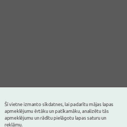
Šī vietne izmanto sīkdatnes, lai padarītu mājas lapas
Attēlam ir ilustratīva nozīme
apmeklējumu ērtāku un patīkamāku, analizētu tās
apmeklējumu un rādītu pielāgotu lapas saturu un
1,67€
2,39€
(30% atlaide)
reklāmu.