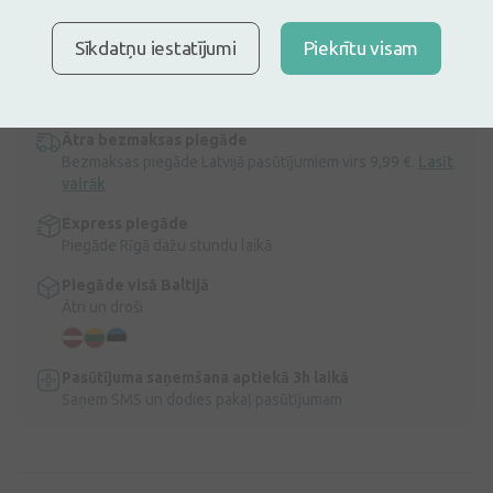
30 dienu zemākā: 2,39€ (-31%)
Ir noliktavā
Atlikuši tikai 8
Sīkdatņu iestatījumi
Piekrītu visam
Prezervatīvi ar punktotu tekstūru un uzrājēju, apstrādāti ar silikona
lubrikantu.
Apraksts
Ātra bezmaksas piegāde
Bezmaksas piegāde Latvijā pasūtījumiem virs 9,99 €.
Lasīt
vairāk
Express piegāde
Piegāde Rīgā dažu stundu laikā
Piegāde visā Baltijā
Ātri un droši
Pasūtījuma saņemšana aptiekā 3h laikā
Saņem SMS un dodies pakaļ pasūtījumam