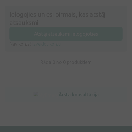
Ielogojies un esi pirmais, kas atstāj
atsauksmi
Atstāj atsauksmi ielogojoties
Nav konts?
Izveidot kontu
Rāda 0 no
0
produktiem
Ārsta konsultācija