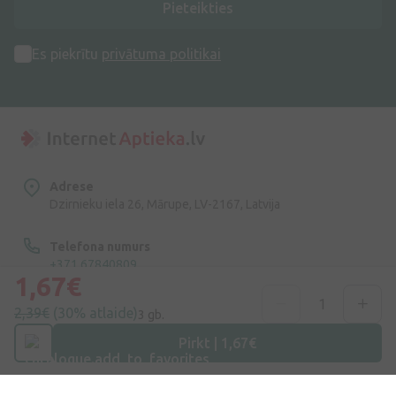
Pieteikties
Es piekrītu
privātuma politikai
Adrese
Dzirnieku iela 26, Mārupe, LV-2167, Latvija
Telefona numurs
+371 67840809
1,67€
E-pasts
2,39€
(30% atlaide)
3 gb.
info@internetaptieka.lv
Pirkt | 1,67€
Darba laiks
Darba dienās: 8:30 – 17:00