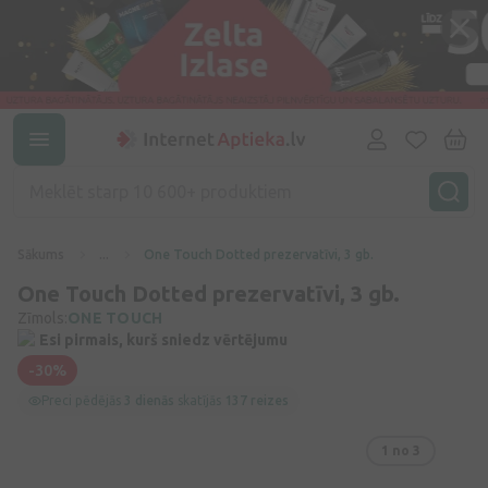
Sākums
...
One Touch Dotted prezervatīvi, 3 gb.
One Touch Dotted prezervatīvi, 3 gb.
Zīmols:
ONE TOUCH
Esi pirmais, kurš sniedz vērtējumu
-30%
Preci pēdējās
3 dienās
skatījās
137 reizes
1
no 3