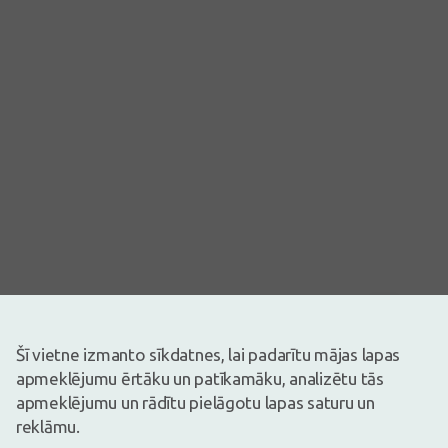
Attēlam ir ilustratīva nozīme
14,50€
Šī vietne izmanto sīkdatnes, lai padarītu mājas lapas
apmeklējumu ērtāku un patīkamāku, analizētu tās
Ir noliktavā
Atlikuši tikai 9
apmeklējumu un rādītu pielāgotu lapas saturu un
Uztura bagātinātājs. Uztura bagātinātājs neaizstāj pilnvērtīgu un
reklāmu.
sabalansētu uzturu!