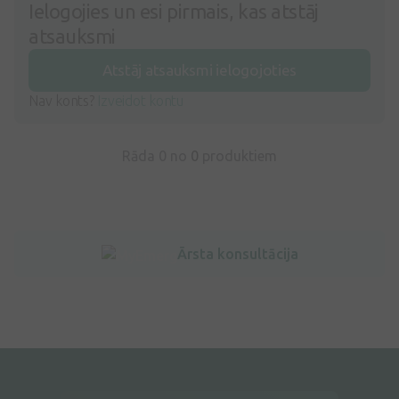
Ielogojies un esi pirmais, kas atstāj
atsauksmi
Atstāj atsauksmi ielogojoties
Nav konts?
Izveidot kontu
Rāda 0 no
0
produktiem
Ārsta konsultācija