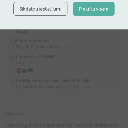
Uztura bagātinātājs. Ieteicams kā flavonīdu pipildavots.
Sīkdatņu iestatījumi
Piekrītu visam
Apraksts
Ātra bezmaksas piegāde
Bezmaksas piegāde Latvijā pasūtījumiem virs 9,99 €.
Lasīt
vairāk
Express piegāde
Piegāde Rīgā dažu stundu laikā
Piegāde visā Baltijā
Ātri un droši
Pasūtījuma saņemšana aptiekā 3h laikā
Saņem SMS un dodies pakaļ pasūtījumam
Apraksts
Uztura bagātinātājs. Ieteicams kā flavonīdu pipildavots.