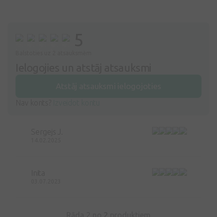
5
Balstoties uz 2 atsauksmēm
Ielogojies un atstāj atsauksmi
Atstāj atsauksmi ielogojoties
Nav konts?
Izveidot kontu
Sergejs J.
14.02.2025
Inita
03.07.2023
Rāda 2 no
2
produktiem