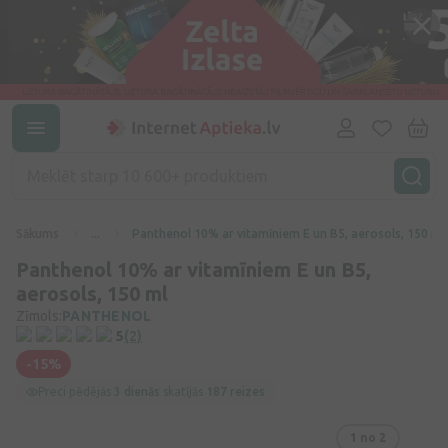
Sākums
...
Panthenol 10% ar vitamīniem E un B5, aerosols, 150 ml
Panthenol 10% ar vitamīniem E un B5,
aerosols, 150 ml
Zīmols:
PANTHENOL
5
(2)
-15%
Preci pēdējās
3 dienās
skatījās
187 reizes
1
no 2