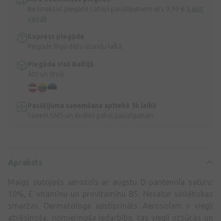
Bezmaksas piegāde Latvijā pasūtījumiem virs 9,99 €.
Lasīt
vairāk
Express piegāde
Piegāde Rīgā dažu stundu laikā
Piegāde visā Baltijā
Ātri un droši
Pasūtījuma saņemšana aptiekā 3h laikā
Saņem SMS un dodies pakaļ pasūtījumam
Apraksts
Maigs putojošs aerosols ar augstu D-pantenola saturu:
10%, E vitamīnu un provitamīnu B5. Nesatur sintētiskas
smaržas. Dermatologa apstiprināts. Aerosolam ir viegli
atvēsinoša, nomierinoša iedarbība, tas viegli uzsūcas un