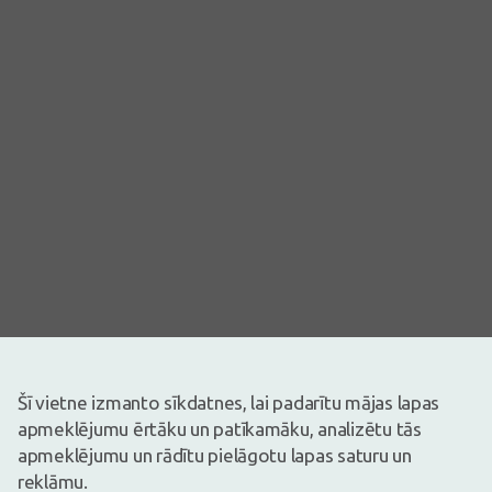
Attēlam ir ilustratīva nozīme
Šī vietne izmanto sīkdatnes, lai padarītu mājas lapas
5,34€
apmeklējumu ērtāku un patīkamāku, analizētu tās
apmeklējumu un rādītu pielāgotu lapas saturu un
Ir noliktavā
Atlicis nedaudz
reklāmu.