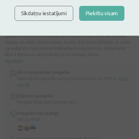
Pirms zāļu lietošanas uzmanīgi izlasiet lietošanas instrukciju vai
atbilstošu informāciju uz iepakojuma. Par zāļu lietošanu
konsultēties pie ārsta vai farmaceita.
Sīkdatņu iestatījumi
Piekrītu visam
ZĀĻU NEPAMATOTA LIETOŠANA IR KAITĪGA VESELĪBAI
1 supozitorijs Paracetamol-Ratiopharm satur 125 mg paracetamola.
Šīs zāles paredzētas bērniem vecumā no 6 mēnešiem līdz 2
gadiem. Paracetamol-Ratiopharm supozitorijus lieto, lai ārstētu:
vieglas un vidēji stipras sāpes, drudzi. Bez konsultēšanās ar ārstu
vai zobārstu Paracetamol-Ratiopharm supozitorijus drīkst lietot
tikai 3 dienas un šajā instrukcijā norādītajās devās.
Apraksts
Ātra bezmaksas piegāde
Bezmaksas piegāde Latvijā pasūtījumiem virs 9,99 €.
Lasīt
vairāk
Express piegāde
Piegāde Rīgā dažu stundu laikā
Piegāde visā Baltijā
Ātri un droši