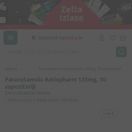
Sākums
...
Paracetamols Ratiopharm 125mg, 10 supozitoriji
Paracetamols Ratiopharm 125mg, 10
supozitoriji
Zīmols:
PARACETAMOL
Preci pēdējās
3 dienās
skatījās
194 reizes
1
no 3