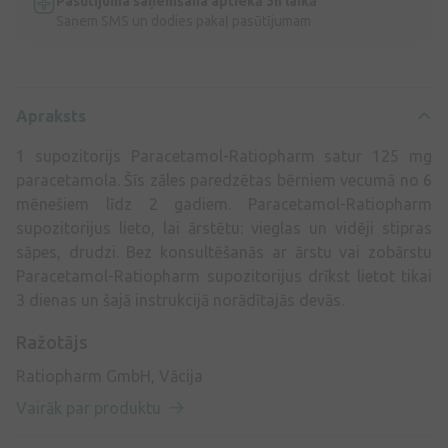
Pasūtījuma saņemšana aptiekā 3h laikā
Saņem SMS un dodies pakaļ pasūtījumam
Apraksts
1 supozitorijs Paracetamol-Ratiopharm satur 125 mg
paracetamola. Šīs zāles paredzētas bērniem vecumā no 6
mēnešiem līdz 2 gadiem. Paracetamol-Ratiopharm
supozitorijus lieto, lai ārstētu: vieglas un vidēji stipras
sāpes, drudzi. Bez konsultēšanās ar ārstu vai zobārstu
Paracetamol-Ratiopharm supozitorijus drīkst lietot tikai
3 dienas un šajā instrukcijā norādītajās devās.
Ražotājs
Ratiopharm GmbH, Vācija
Vairāk par produktu