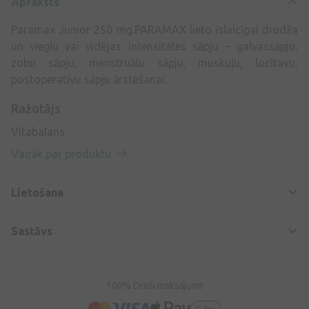
Apraksts
Paramax Junior 250 mg.PARAMAX lieto īslaicīgai drudža
un vieglu vai vidējas intensitātes sāpju – galvassāpju,
zobu sāpju, menstruālu sāpju, muskuļu, locītavu,
postoperatīvu sāpju ārstēšanai.
Ražotājs
Vitabalans
Vairāk par produktu
Lietošana
Sastāvs
100% Droši maksājumi!