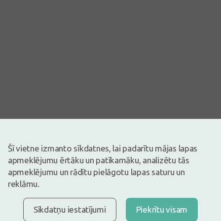
Šī vietne izmanto sīkdatnes, lai padarītu mājas lapas
Attēlam ir ilustratīva nozīme
apmeklējumu ērtāku un patīkamāku, analizētu tās
2,09€
apmeklējumu un rādītu pielāgotu lapas saturu un
reklāmu.
Ir noliktavā
Atlicis nedaudz
Pirms zāļu lietošanas uzmanīgi izlasiet lietošanas instrukciju vai
atbilstošu informāciju uz iepakojuma. Par zāļu lietošanu
Sīkdatņu iestatījumi
Piekrītu visam
konsultēties pie ārsta vai farmaceita.
ZĀĻU NEPAMATOTA LIETOŠANA IR KAITĪGA VESELĪBAI