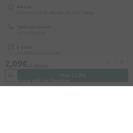
Adrese
Dzirnieku iela 26, Mārupe, LV-2167, Latvija
Telefona numurs
+371 67840809
E-pasts
info@internetaptieka.lv
2,09€
10 tabletes
Darba laiks
Darba dienās: 8:30 – 17:00
Pirkt | 2,09€
Iepirkšanās
Piegāde