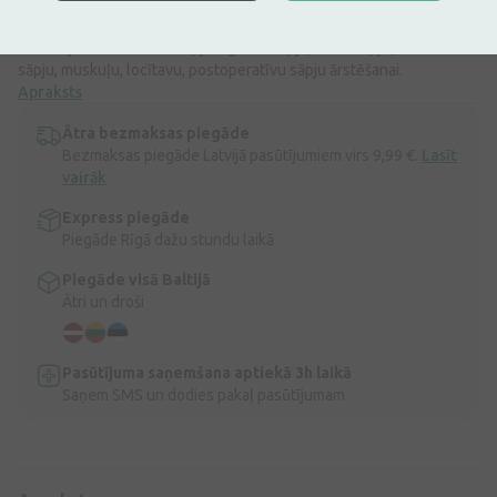
Paramax Junior 250 mg.PARAMAX lieto īslaicīgai drudža un vieglu
vai vidējas intensitātes sāpju – galvassāpju, zobu sāpju, menstruālu
sāpju, muskuļu, locītavu, postoperatīvu sāpju ārstēšanai.
Apraksts
Ātra bezmaksas piegāde
Bezmaksas piegāde Latvijā pasūtījumiem virs 9,99 €.
Lasīt
vairāk
Express piegāde
Piegāde Rīgā dažu stundu laikā
Piegāde visā Baltijā
Ātri un droši
Pasūtījuma saņemšana aptiekā 3h laikā
Saņem SMS un dodies pakaļ pasūtījumam