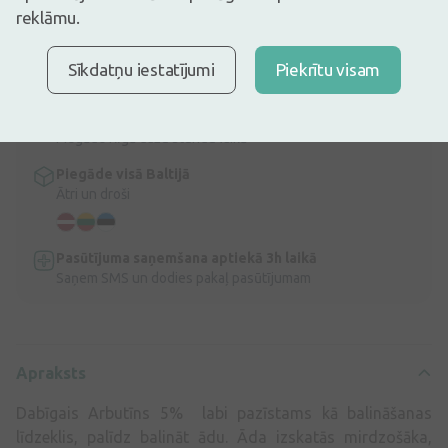
Apraksts
reklāmu.
Ātra bezmaksas piegāde
Bezmaksas piegāde Latvijā pasūtījumiem virs 9,99 €.
Lasīt
Sīkdatņu iestatījumi
Piekrītu visam
vairāk
Express piegāde
Piegāde Rīgā dažu stundu laikā
Piegāde visā Baltijā
Ātri un droši
Pasūtījuma saņemšana aptiekā 3h laikā
Saņem SMS un dodies pakaļ pasūtījumam
Apraksts
Dabīgais Arbutīns 5% labi pazīstams kā balināšanas
līdzeklis, palīdz balināt ādu. Āda izskatās mirdzošāka,