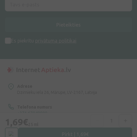
Pieteikties
Es piekrītu
privātuma politikai
Adrese
Dzirnieku iela 26, Mārupe, LV-2167, Latvija
Telefona numurs
+371 67840809
1,69€
25 ml
E-pasts
Pirkt | 1,69€
info@internetaptieka.lv