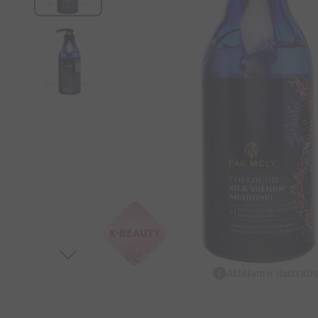
Attēlam ir ilustrat