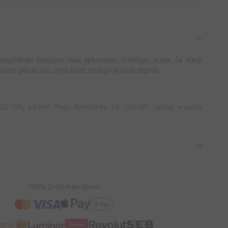
iepildītais šampūns rada apburošas, krēmīgas putas, lai maigi,
 un galvas ādu. Mati kļūst spīdīgi un jūtas stiprāki.
 SIA, adrese: Piņķi, Priedaines 19, LV2107, Latvija, e-pasts:
100% Droši maksājumi!