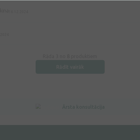
kina
16.12.2024
.2024
Rāda 3 no
8
produktiem
Rādīt vairāk
Ārsta konsultācija