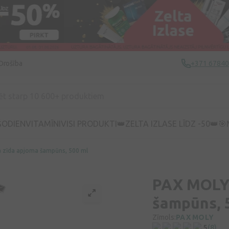
Drošība
+371 6784
ŠODIEN
VITAMĪNI
VISI PRODUKTI
👑ZELTA IZLASE LĪDZ -50👑
🎯
 zīda apjoma šampūns, 500 ml
PAX MOLY 
šampūns, 
Zīmols:
PAX MOLY
5
(8)