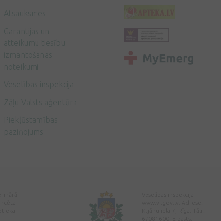
Atsauksmes
Garantijas un
atteikumu tiesību
izmantošanas
noteikumi
Veselības inspekcija
Zāļu Valsts aģentūra
Piekļūstamības
paziņojums
erinārā
Veselības inspekcija
encēta
www.vi.gov.lv. Adrese:
ptieka
Klijānu iela 7, Rīga. Tālr:
67081600. E-pasts: