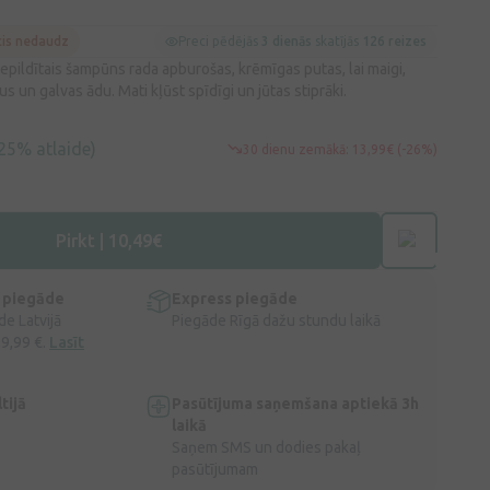
cis nedaudz
Preci pēdējās
3 dienās
skatījās
126 reizes
epildītais šampūns rada apburošas, krēmīgas putas, lai maigi,
 un galvas ādu. Mati kļūst spīdīgi un jūtas stiprāki.
25% atlaide)
30 dienu zemākā: 13,99€ (-26%)
Pirkt | 10,49€
 piegāde
Express piegāde
e Latvijā
Piegāde Rīgā dažu stundu laikā
 9,99 €.
Lasīt
tijā
Pasūtījuma saņemšana aptiekā 3h
laikā
Saņem SMS un dodies pakaļ
pasūtījumam