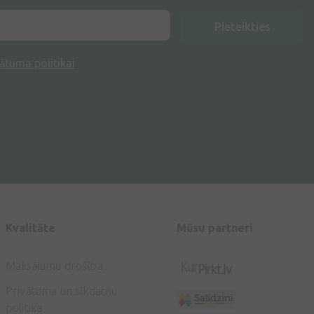
Pieteikties
ātuma politikai
Kvalitāte
Mūsu partneri
Maksājumu drošība
Privātuma un sīkdatņu
politika