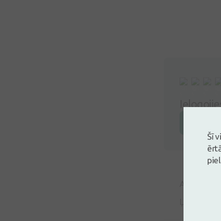
Ielogoji
Atstāj a
Šī 
ērt
pie
Aija Putnin
Ļoti labs, 