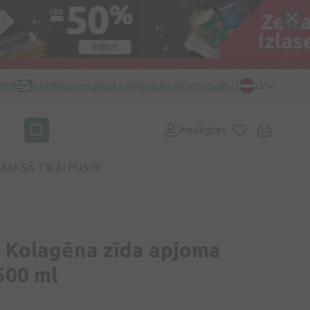
0809
info@internetaptieka.lv
Piegādes informācija
BUJ
LV
Pieslēgties
MAKSĀ TIKAI PUSI🎯
Kolagēna zīda apjoma
500 ml