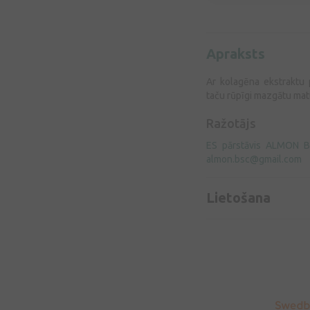
Apraksts
Ar kolagēna ekstraktu p
taču rūpīgi mazgātu matus
Ražotājs
ES pārstāvis ALMON BSC
almon.bsc@gmail.com
Lietošana