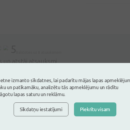
5
Balstoties uz 8 atsauksmēm
es un atstāj atsauksmi
tsauksmi ielogojoties
Nav konts?
Izveidot kontu
vietne izmanto sīkdatnes, lai padarītu mājas lapas apmeklēju
āku un patīkamāku, analizētu tās apmeklējumu un rādītu
lāgotu lapas saturu un reklāmu.
a
Sīkdatņu iestatījumi
Piekrītu visam
20.07.2026
mati pēc mazgāšanas stiprāki un kuplāki.