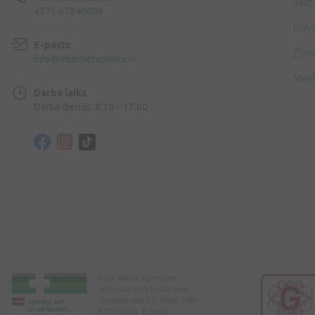
Jaut
+371 67840809
Dāv
E-pasts
Zīmo
info@internetaptieka.lv
Med
Darba laiks
Darba dienās: 8:30 – 17:00
Zāļu Valsts aģentūra
www.zva.gov.lv Adrese:
Jersikas iela 15, Rīga. Tālr:
67078424. E-pasts: