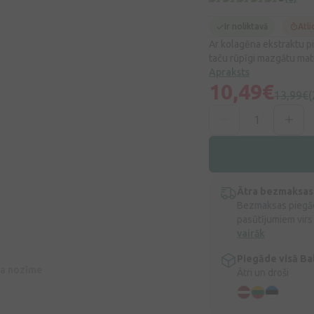
Ir noliktavā
Atli
Ar kolagēna ekstraktu pi
taču rūpīgi mazgātu matus
Apraksts
10,49€
13,99€
(
Ātra bezmaksas
Bezmaksas piegād
pasūtījumiem virs
vairāk
Piegāde visā Bal
īva nozīme
Ātri un droši