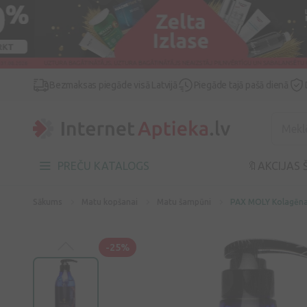
Bezmaksas piegāde visā Latvijā
Piegāde tajā pašā dienā
PREČU KATALOGS
🔖AKCIJAS 
Sākums
Matu kopšanai
Matu šampūni
PAX MOLY Kolagēna
-25%