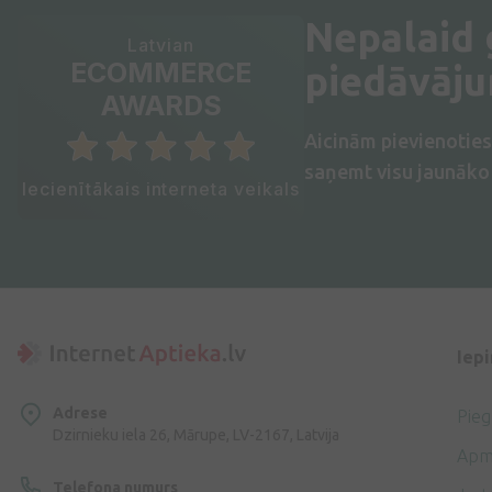
Nepalaid
Latvian
ECOMMERCE
piedāvāj
AWARDS
Aicinām pievienotie
saņemt visu jaunāko 
Iecienītākais interneta veikals
Iep
Adrese
Pie
Dzirnieku iela 26, Mārupe, LV-2167, Latvija
Apm
Telefona numurs