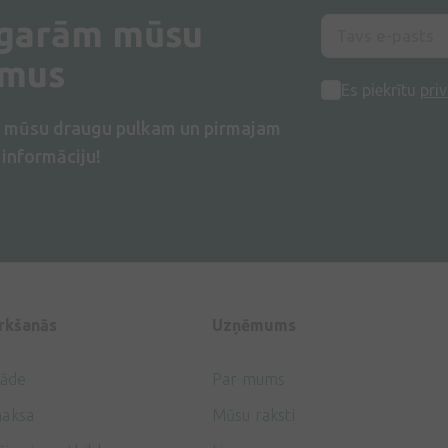
 garām mūsu
umus
Es piekrītu
priv
s mūsu draugu pulkam un pirmajam
informāciju!
irkšanās
Uzņēmums
gāde
Par mums
aksa
Mūsu raksti