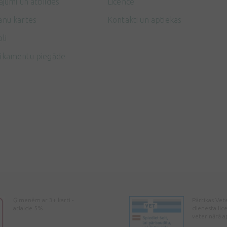
ājumi un atbildes
Licence
anu kartes
Kontakti un aptiekas
li
ikamentu piegāde
Ģimenēm ar 3+ karti -
Pārtikas Vet
atlaide 5%
dienesta lic
veterinārā a