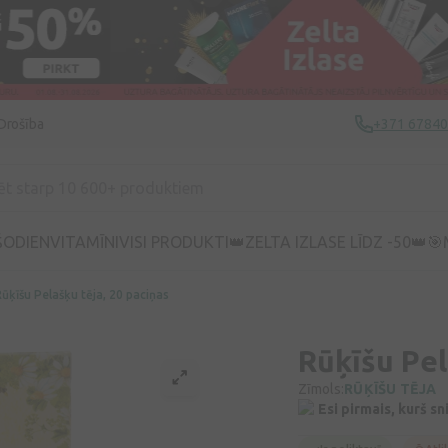
Drošība
+371 6784
ŠODIEN
VITAMĪNI
VISI PRODUKTI
👑ZELTA IZLASE LĪDZ -50👑
🎯
Rūķīšu Pelašķu tēja, 20 paciņas
Rūķīšu Pel
Zīmols:
RŪĶĪŠU TĒJA
Esi pirmais, kurš s