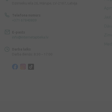
Dzirnieku iela 26, Mārupe, LV-2167, Latvija
Apm
Telefona numurs
Jaut
+371 67840809
Dāv
E-pasts
Zīmo
info@internetaptieka.lv
Med
Darba laiks
Darba dienās: 8:30 – 17:00