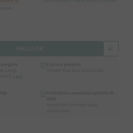
kuši tikai 18
Preci pēdējās
3 dienās
skatījās
134 reizes
paciņas
Pirkt | 2,45€
 piegāde
Express piegāde
e Latvijā
Piegāde Rīgā dažu stundu laikā
 9,99 €.
Lasīt
tijā
Pasūtījuma saņemšana aptiekā 3h
laikā
Saņem SMS un dodies pakaļ
pasūtījumam