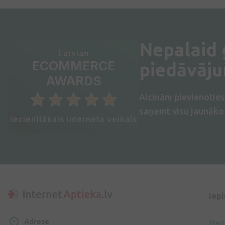
Nepalaid
Latvian
ECOMMERCE
piedāvāj
AWARDS
Aicinām pievienotie
saņemt visu jaunāko 
Iecienītākais interneta veikals
Iep
Adrese
Pie