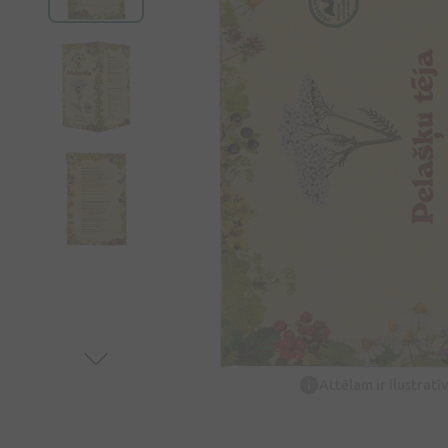
Attēlam ir ilustrat