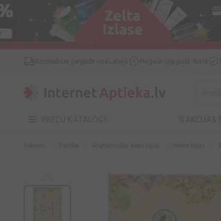
Bezmaksas piegāde visā Latvijā
Piegāde tajā pašā dienā
PREČU KATALOGS
🔖AKCIJAS 
Sākums
Pārtika
Ārstnieciskās augu tējas
Mono tējas