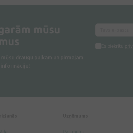
 garām mūsu
umus
Es piekrītu
priv
s mūsu draugu pulkam un pirmajam
informāciju!
irkšanās
Uzņēmums
gāde
Par mums