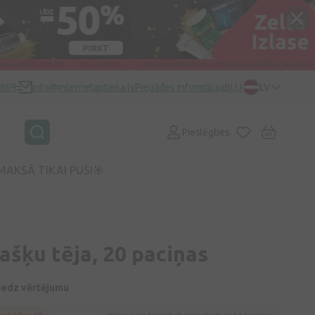
0809
info@internetaptieka.lv
Piegādes informācija
BUJ
LV
Pieslēgties
MAKSĀ TIKAI PUSI🎯
ašķu tēja, 20 paciņas
niedz vērtējumu