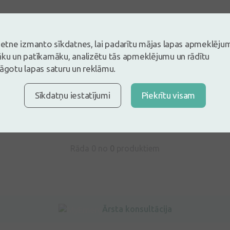
vietne izmanto sīkdatnes, lai padarītu mājas lapas apmeklēju
āku un patīkamāku, analizētu tās apmeklējumu un rādītu
s un esi pirmais, kas atstāj atsauksmi
lāgotu lapas saturu un reklāmu.
tsauksmi ielogojoties
Nav konts?
Izveidot kontu
Sīkdatņu iestatījumi
Piekrītu visam
Rāda 0 no
0
produktiem
Ārsta konsultācija