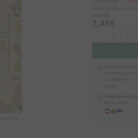
Ir noliktavā
Atli
Rūķīšu Pelašķu tēja, 20 
Apraksts
2,45€
Ātra bezmaksas
Bezmaksas piegād
pasūtījumiem virs
vairāk
Piegāde visā Bal
Ātri un droši
īva nozīme