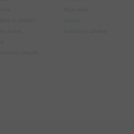
aksa
Mūsu raksti
ājumi un atbildes
Licence
anu kartes
Kontakti un aptiekas
li
ikamentu piegāde