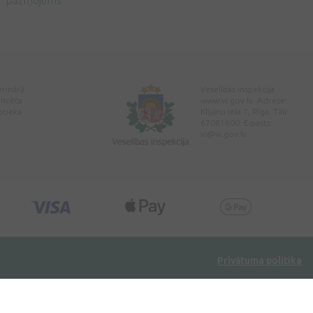
paziņojums
erinārā
Veselības inspekcija
encēta
www.vi.gov.lv. Adrese:
ptieka
Klijānu iela 7, Rīga. Tālr:
67081600. E-pasts:
vi@vi.gov.lv
Privātuma politika