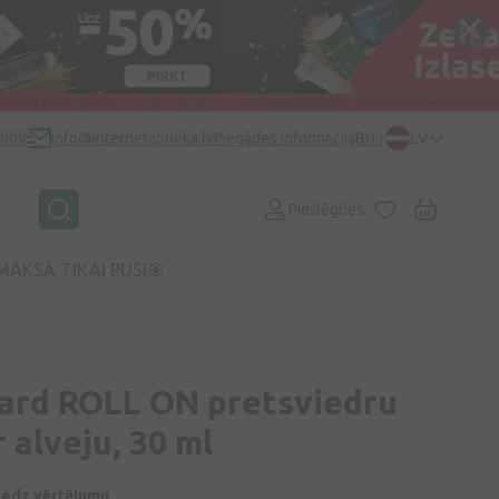
0809
info@internetaptieka.lv
Piegādes informācija
BUJ
LV
Pieslēgties
MAKSĀ TIKAI PUSI🎯
ard ROLL ON pretsviedru
r alveju, 30 ml
niedz vērtējumu