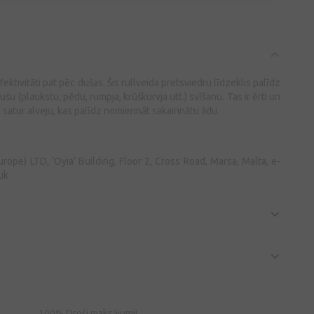
ektivitāti pat pēc dušas. Šis rullveida pretsviedru līdzeklis palīdz
u (plaukstu, pēdu, rumpja, krūškurvja utt.) svīšanu. Tas ir ērti un
s satur alveju, kas palīdz nomierināt sakairinātu ādu.
rope) LTD, ‘Oyia’ Building, Floor 2, Cross Road, Marsa, Malta, e-
uk
100% Droši maksājumi!