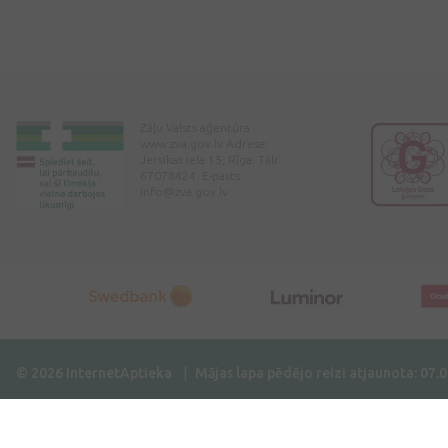
Zāļu Valsts aģentūra
www.zva.gov.lv Adrese:
Jersikas iela 15, Rīga. Tālr:
67078424. E-pasts:
info@zva.gov.lv
© 2026 InternetAptieka
Mājas lapa pēdējo reizi atjaunota: 07.