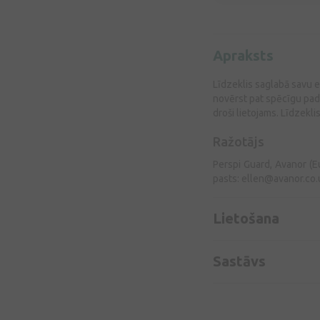
Apraksts
Līdzeklis saglabā savu ef
novērst pat spēcīgu paduš
droši lietojams. Līdzekli
Ražotājs
Perspi Guard, Avanor (Eu
pasts:
ellen@avanor.co.
Lietošana
Sastāvs