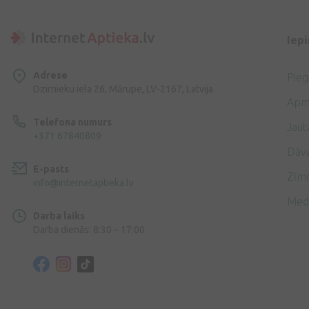
Iep
Adrese
Pie
Dzirnieku iela 26, Mārupe, LV-2167, Latvija
Apm
Telefona numurs
Jaut
+371 67840809
Dāv
E-pasts
Zīmo
info@internetaptieka.lv
Med
Darba laiks
Darba dienās: 8:30 – 17:00