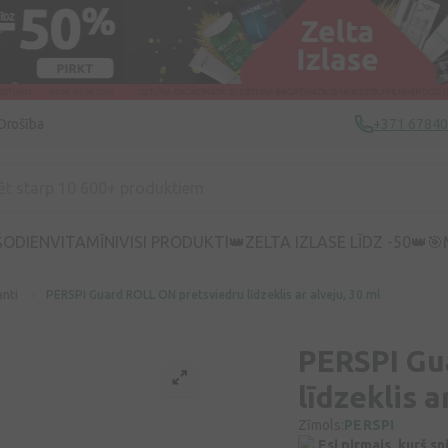
Drošība
+371 6784
ŠODIEN
VITAMĪNI
VISI PRODUKTI
👑ZELTA IZLASE LĪDZ -50👑
🎯
anti
PERSPI Guard ROLL ON pretsviedru līdzeklis ar alveju, 30 ml
PERSPI Gu
līdzeklis a
Zīmols:
PERSPI
Esi pirmais, kurš s