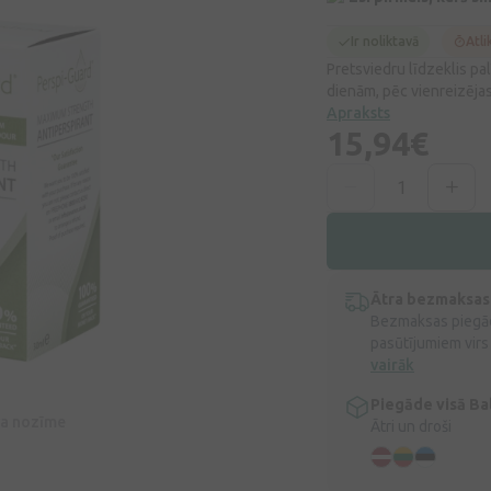
Ir noliktavā
Atli
Pretsviedru līdzeklis pa
dienām, pēc vienreizējas
Apraksts
15,94€
Ātra bezmaksas
Bezmaksas piegād
pasūtījumiem virs
vairāk
Piegāde visā Bal
īva nozīme
Ātri un droši