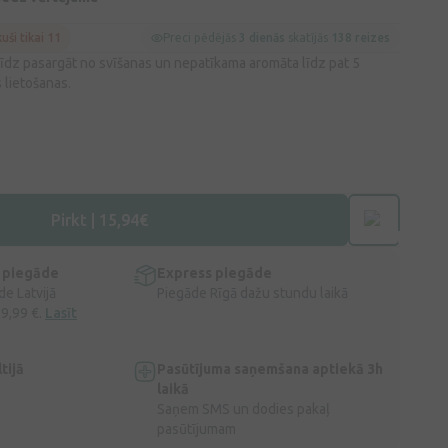
kuši tikai 11
Preci pēdējās
3 dienās
skatījās
138 reizes
līdz pasargāt no svīšanas un nepatīkama aromāta līdz pat 5
 lietošanas.
Pirkt | 15,94€
 piegāde
Express piegāde
e Latvijā
Piegāde Rīgā dažu stundu laikā
 9,99 €.
Lasīt
tijā
Pasūtījuma saņemšana aptiekā 3h
laikā
Saņem SMS un dodies pakaļ
pasūtījumam