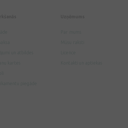
irkšanās
Uzņēmums
gāde
Par mums
aksa
Mūsu raksti
ājumi un atbildes
Licence
anu kartes
Kontakti un aptiekas
li
ikamentu piegāde