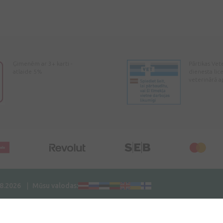
Ģimenēm ar 3+ karti -
Pārtikas Vet
atlaide 5%
dienesta lic
veterinārā a
08.2026
Mūsu valodas: