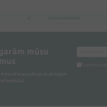
Ārsta konsultācija
 garām mūsu
umus
Es piekrītu
priv
s mūsu draugu pulkam un pirmajam
informāciju!