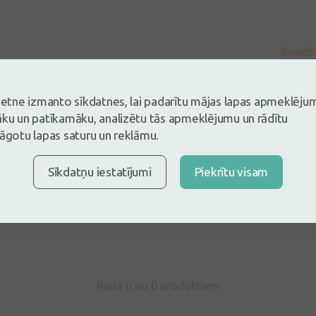
vietne izmanto sīkdatnes, lai padarītu mājas lapas apmeklēju
āku un patīkamāku, analizētu tās apmeklējumu un rādītu
lāgotu lapas saturu un reklāmu.
s un esi pirmais, kas atstāj atsauksmi
Sīkdatņu iestatījumi
Piekrītu visam
tsauksmi ielogojoties
Nav konts?
Izveidot kontu
Rāda 0 no
0
produktiem