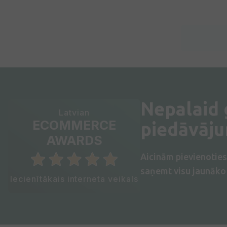
Nepalaid
Latvian
ECOMMERCE
piedāvāj
AWARDS
Aicinām pievienotie
saņemt visu jaunāko 
Iecienītākais interneta veikals