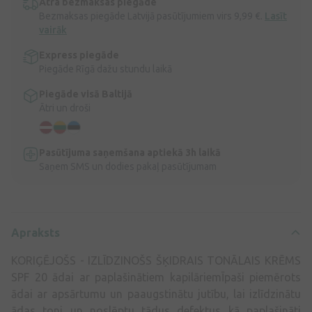
Ātra bezmaksas piegāde
Bezmaksas piegāde Latvijā pasūtījumiem virs 9,99 €.
Lasīt
vairāk
Express piegāde
Piegāde Rīgā dažu stundu laikā
Piegāde visā Baltijā
Ātri un droši
Pasūtījuma saņemšana aptiekā 3h laikā
Saņem SMS un dodies pakaļ pasūtījumam
Apraksts
KORIĢĒJOŠS - IZLĪDZINOŠS ŠĶIDRAIS TONĀLAIS KRĒMS
SPF 20 ādai ar paplašinātiem kapilāriemĪpaši piemērots
ādai ar apsārtumu un paaugstinātu jutību, lai izlīdzinātu
ādas toni un noslēptu tādus defektus kā paplašināti