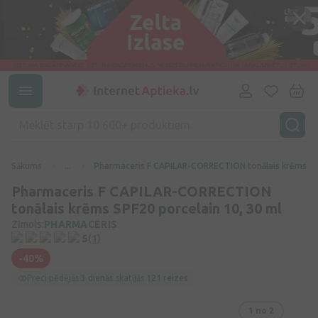
Sākums
...
Pharmaceris F CAPILAR-CORRECTION tonālais krēms SPF
Pharmaceris F CAPILAR-CORRECTION
tonālais krēms SPF20 porcelain 10, 30 ml
Zīmols:
PHARMACERIS
5
(1)
-40%
Preci pēdējās
3 dienās
skatījās
121 reizes
1
no 2