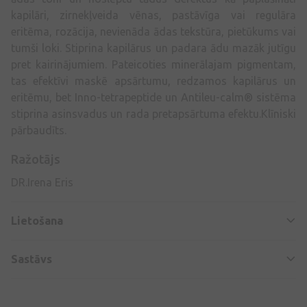
kapilāri, zirnekļveida vēnas, pastāvīga vai regulāra
eritēma, rozācija, nevienāda ādas tekstūra, pietūkums vai
tumši loki. Stiprina kapilārus un padara ādu mazāk jutīgu
pret kairinājumiem. Pateicoties minerālajam pigmentam,
tas efektīvi maskē apsārtumu, redzamos kapilārus un
eritēmu, bet Inno-tetrapeptide un Antileu-calm® sistēma
stiprina asinsvadus un rada pretapsārtuma efektu.Klīniski
pārbaudīts.
Ražotājs
DR.Irena Eris
Lietošana
Sastāvs