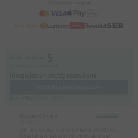
100% Droši maksājumi!
5
Balstoties uz 1 atsauksmēm
Ielogojies un atstāj atsauksmi
Atstāj atsauksmi ielogojoties
Nav konts?
Izveidot kontu
Kristiāna Eihmane
14.10.2025
Ļoti labs tonālais krēms, patīkama konsistence,
klājas ļoti labi, pat sedzošs. Pērku jau 4 reizi.