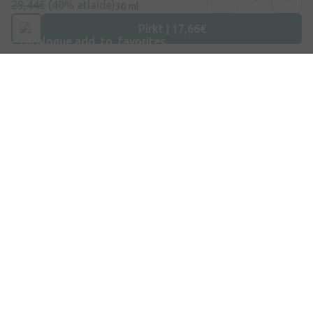
29,44€
(40% atlaide)
30 ml
Pirkt | 17,66€
Adrese
Dzirnieku iela 26, Mārupe, LV-2167, Latvija
Telefona numurs
+371 67840809
E-pasts
info@internetaptieka.lv
Darba laiks
Darba dienās: 8:30 – 17:00