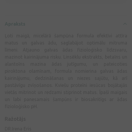
Apraksts
Ļoti maigā, micelārā šampūna formula efektīvi attīra
matus un galvas ādu, saglabājot optimālu mitruma
līmeni. Atjauno galvas ādas fizioloģisko līdzsvaru,
mazinot kairinājuma risku. Linsēklu ekstrakts, betaīns un
alantoīns mazina ādas jutīgumu, un pateicoties
piroktona olamīnam, formula nomierina galvas ādas
kairinājumu, dedzināšanas un niezes sajūtu, kā arī
pastāvīgu zvīņošanos. Kviešu proteīni iesūcas bojātajās
vietās mitrinot un redzami stiprinot matus. Īpaši maigais
un labi panesamais šampūns ir biosakritīgs ar ādas
fizioloģisko pH.
Ražotājs
DR.Irena Eris