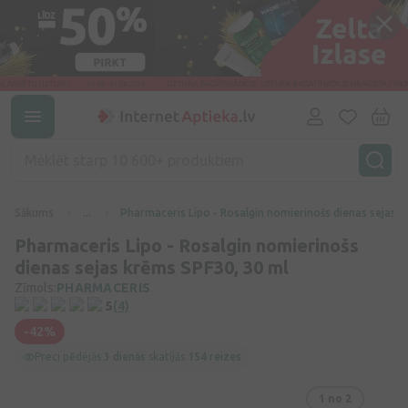
Sākums
...
Pharmaceris Lipo - Rosalgin nomierinošs dienas sejas 
Pharmaceris Lipo - Rosalgin nomierinošs
dienas sejas krēms SPF30, 30 ml
Zīmols:
PHARMACERIS
5
(4)
-42%
Preci pēdējās
3 dienās
skatījās
154 reizes
1
no 2