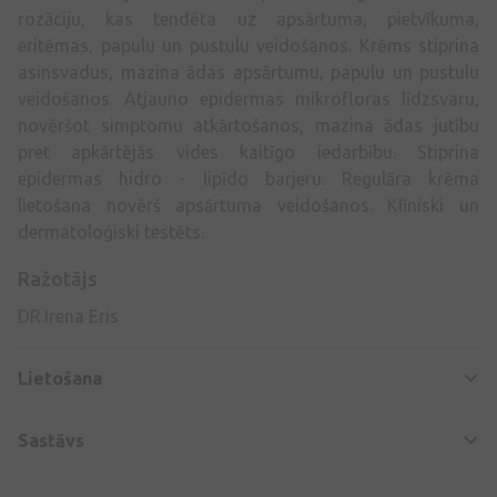
rozāciju, kas tendēta uz apsārtuma, pietvīkuma,
eritēmas, papulu un pustulu veidošanos. Krēms stiprina
asinsvadus, mazina ādas apsārtumu, papulu un pustulu
veidošanos. Atjauno epidermas mikrofloras līdzsvaru,
novēršot simptomu atkārtošanos, mazina ādas jutību
pret apkārtējās vides kaitīgo iedarbību. Stiprina
epidermas hidro - lipīdo barjeru. Regulāra krēma
lietošana novērš apsārtuma veidošanos. Klīniski un
dermatoloģiski testēts.
Ražotājs
DR.Irena Eris
Lietošana
Sastāvs