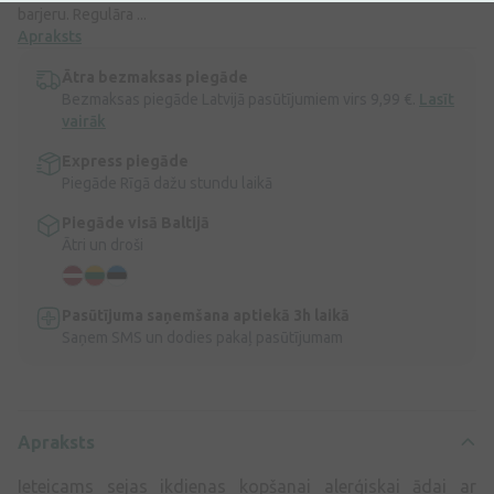
barjeru. Regulāra ...
Apraksts
Ātra bezmaksas piegāde
Bezmaksas piegāde Latvijā pasūtījumiem virs 9,99 €.
Lasīt
vairāk
Express piegāde
Piegāde Rīgā dažu stundu laikā
Piegāde visā Baltijā
Ātri un droši
Pasūtījuma saņemšana aptiekā 3h laikā
Saņem SMS un dodies pakaļ pasūtījumam
Apraksts
Ieteicams sejas ikdienas kopšanai alerģiskai ādai ar