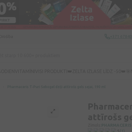
Drošība
+371 6784
ŠODIEN
VITAMĪNI
VISI PRODUKTI
👑ZELTA IZLASE LĪDZ -50👑
🎯
Pharmaceris T-Puri Sebogel dziļi attīrošs gels sejai, 190 ml
Pharmaceri
attīrošs ge
Zīmols:
PHARMACERIS
5
(1)