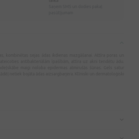
laikā
Saņem SMS un dodies pakaļ
pasūtījumam
nas, kombinētas sejas ādas ikdienas mazgāšanai. Attīra poras un
eicoties antibakteriālām īpašībām, attīra uz akni tendētu ādu.
mandeļskābe maigi noloba epidermas atmirušās šūnas. Gels satur
tādēļ netiek bojāta ādas aizsargbarjera. Klīniski un dermatoloģiski