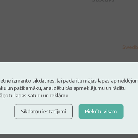
vietne izmanto sīkdatnes, lai padarītu mājas lapas apmeklēju
āku un patīkamāku, analizētu tās apmeklējumu un rādītu
lāgotu lapas saturu un reklāmu.
5
Balstoties uz 1 atsauksmēm
Sīkdatņu iestatījumi
Piekrītu visam
es un atstāj atsauksmi
tsauksmi ielogojoties
Nav konts?
Izveidot kontu