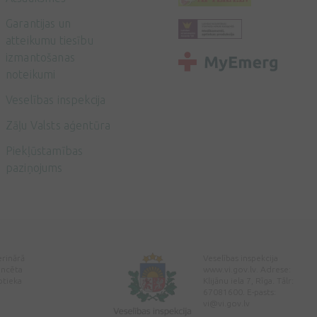
Garantijas un
atteikumu tiesību
izmantošanas
noteikumi
Veselības inspekcija
Zāļu Valsts aģentūra
Piekļūstamības
paziņojums
erinārā
Veselības inspekcija
encēta
www.vi.gov.lv. Adrese:
ptieka
Klijānu iela 7, Rīga. Tālr:
67081600. E-pasts:
vi@vi.gov.lv