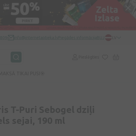
0809
info@internetaptieka.lv
Piegādes informācija
BUJ
LV
Pieslēgties
MAKSĀ TIKAI PUSI🎯
s T-Puri Sebogel dziļi
ls sejai, 190 ml