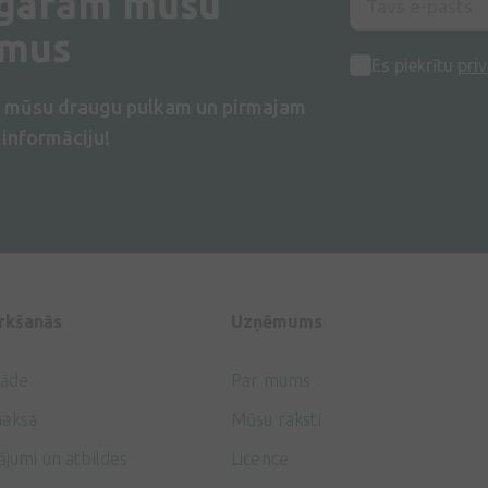
 garām mūsu
umus
Es piekrītu
priv
s mūsu draugu pulkam un pirmajam
informāciju!
irkšanās
Uzņēmums
gāde
Par mums
aksa
Mūsu raksti
ājumi un atbildes
Licence