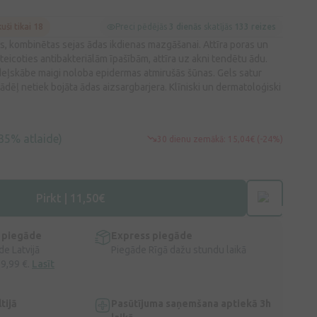
kuši tikai 18
Preci pēdējās
3 dienās
skatījās
133 reizes
as, kombinētas sejas ādas ikdienas mazgāšanai. Attīra poras un
icoties antibakteriālām īpašībām, attīra uz akni tendētu ādu.
ndeļskābe maigi noloba epidermas atmirušās šūnas. Gels satur
tādēļ netiek bojāta ādas aizsargbarjera. Klīniski un dermatoloģiski
35% atlaide)
30 dienu zemākā: 15,04€ (-24%)
Pirkt | 11,50€
 piegāde
Express piegāde
e Latvijā
Piegāde Rīgā dažu stundu laikā
 9,99 €.
Lasīt
tijā
Pasūtījuma saņemšana aptiekā 3h