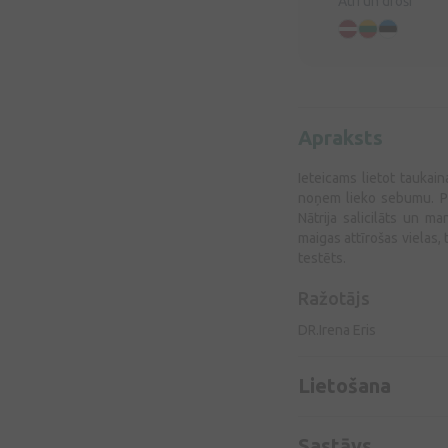
Ātri un droši
Apraksts
Ieteicams lietot taukai
noņem lieko sebumu. Pat
Nātrija salicilāts un 
maigas attīrošas vielas, 
testēts.
Ražotājs
DR.Irena Eris
Lietošana
Sastāvs