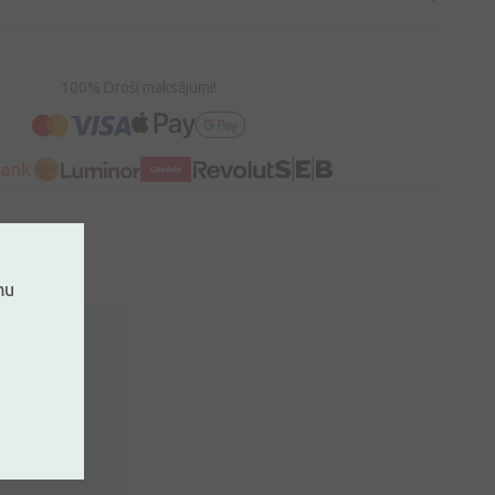
100% Droši maksājumi!
mu