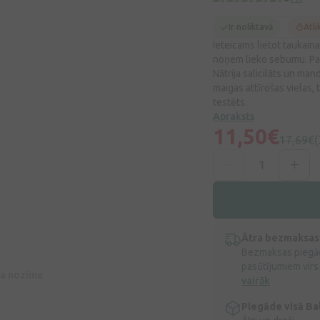
Ir noliktavā
Atli
Ieteicams lietot taukain
noņem lieko sebumu. Pate
Nātrija salicilāts un ma
maigas attīrošas vielas, 
testēts.
Apraksts
11,50€
17,69€
(
Ātra bezmaksas
Bezmaksas piegād
pasūtījumiem virs
īva nozīme
vairāk
Piegāde visā Bal