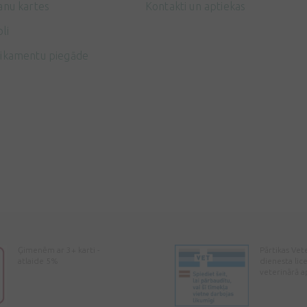
anu kartes
Kontakti un aptiekas
li
ikamentu piegāde
Ģimenēm ar 3+ karti -
Pārtikas Vet
atlaide 5%
dienesta lic
veterinārā a