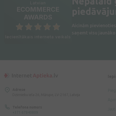
Nepalaid
Latvian
ECOMMERCE
piedāvāj
AWARDS
Aicinām pievienotie
saņemt visu jaunāko 
Iecienītākais interneta veikals
Iep
Adrese
Pie
Dzirnieku iela 26, Mārupe, LV-2167, Latvija
Apm
Telefona numurs
Jaut
+371 67840809