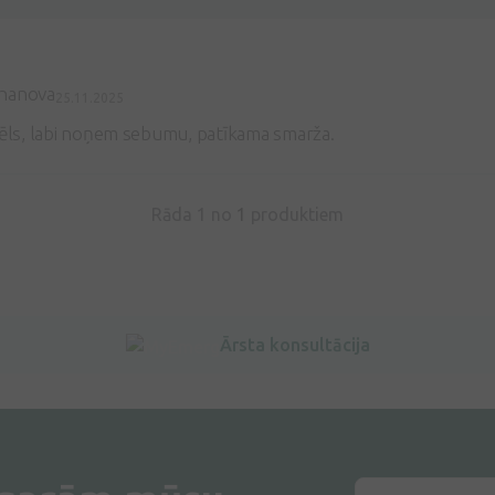
hanova
25.11.2025
gēls, labi noņem sebumu, patīkama smarža.
Rāda 1 no
1
produktiem
Ārsta konsultācija