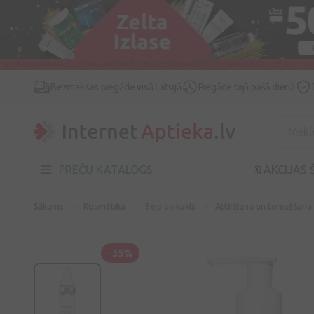
Bezmaksas piegāde visā Latvijā
Piegāde tajā pašā dienā
PREČU KATALOGS
🔖AKCIJAS 
Sākums
Kosmētika
Seja un kakls
Attīrīšana un tonizēšana
-35%