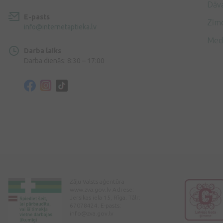
Dāv
E-pasts
Zīmo
info@internetaptieka.lv
Med
Darba laiks
Darba dienās: 8:30 – 17:00
Zāļu Valsts aģentūra
www.zva.gov.lv Adrese:
Jersikas iela 15, Rīga. Tālr:
67078424. E-pasts:
info@zva.gov.lv