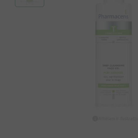
Attēlam ir ilustrat