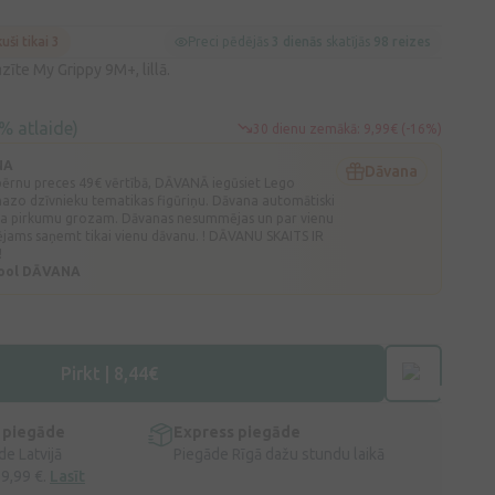
kuši tikai 3
Preci pēdējās
3 dienās
skatījās
98 reizes
zīte My Grippy 9M+, lillā.
% atlaide)
30 dienu zemākā: 9,99€ (-16%)
NA
Dāvana
 bērnu preces 49€ vērtībā, DĀVANĀ iegūsiet Lego
mazo dzīvnieku tematikas figūriņu. Dāvana automātiski
ota pirkumu grozam. Dāvanas nesummējas un par vienu
ējams saņemt tikai vienu dāvanu. ! DĀVANU SKAITS IR
!
hool DĀVANA
Pirkt | 8,44€
 piegāde
Express piegāde
e Latvijā
Piegāde Rīgā dažu stundu laikā
 9,99 €.
Lasīt