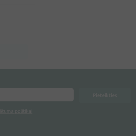
Pieteikties
ātuma politikai