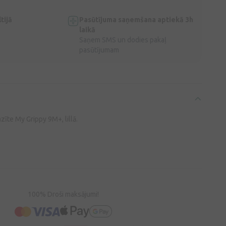
tijā
Pasūtījuma saņemšana aptiekā 3h
laikā
Saņem SMS un dodies pakaļ
pasūtījumam
zīte My Grippy 9M+, lillā.
100% Droši maksājumi!