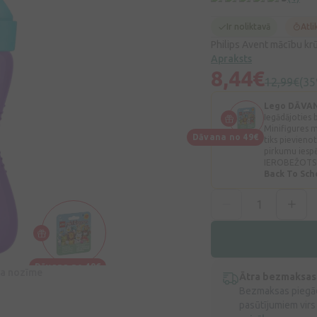
Ir noliktavā
Atli
Philips Avent mācību krū
Apraksts
8,44€
12,99€
(35
Lego DĀVA
Iegādājoties
Minifigures 
Dāvana no 49€
tiks pievien
pirkumu iesp
IEROBEŽOTS
Back To Sc
Dāvana no 49€
īva nozīme
Ātra bezmaksas
Bezmaksas piegād
pasūtījumiem virs