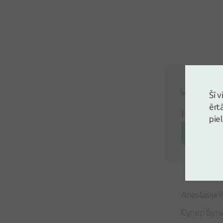
Šī 
ērt
Ielogoji
pie
Atstāj a
Anastasija 
Супер бут