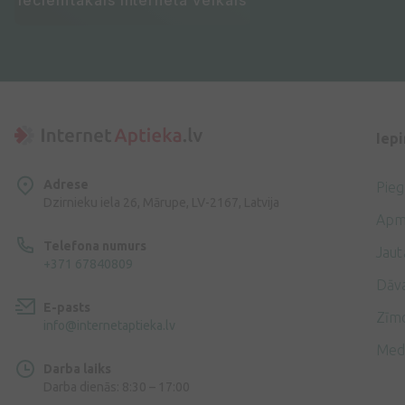
Iecienītākais interneta veikals
Iep
Adrese
Pie
Dzirnieku iela 26, Mārupe, LV-2167, Latvija
Apm
Telefona numurs
Jaut
+371 67840809
Dāv
E-pasts
Zīmo
info@internetaptieka.lv
Med
Darba laiks
Darba dienās: 8:30 – 17:00