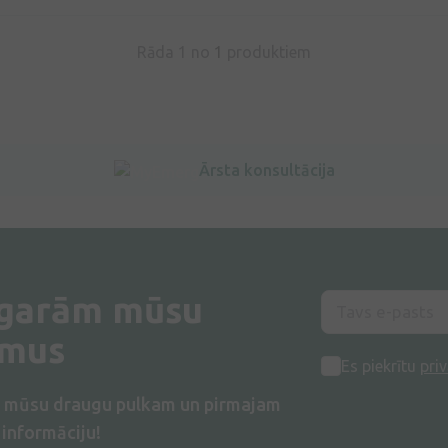
Rāda 1 no
1
produktiem
Ārsta konsultācija
 garām mūsu
umus
Es piekrītu
priv
s mūsu draugu pulkam un pirmajam
informāciju!