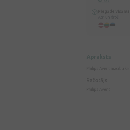
vairāk
Piegāde visā Bal
Ātri un droši
Apraksts
Philips Avent mācību krū
Ražotājs
Philips Avent