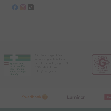
Zāļu Valsts aģentūra
www.zva.gov.lv Adrese:
Jersikas iela 15, Rīga. Tālr:
67078424. E-pasts:
info@zva.gov.lv