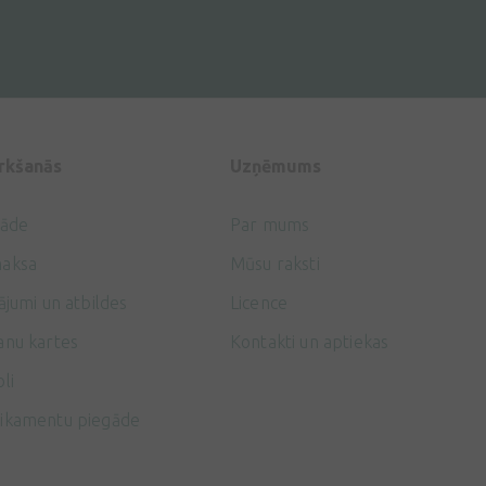
irkšanās
Uzņēmums
gāde
Par mums
aksa
Mūsu raksti
ājumi un atbildes
Licence
anu kartes
Kontakti un aptiekas
li
ikamentu piegāde