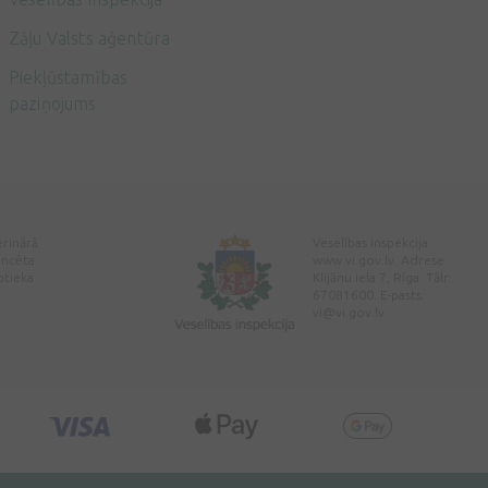
Zāļu Valsts aģentūra
Piekļūstamības
paziņojums
erinārā
Veselības inspekcija
encēta
www.vi.gov.lv. Adrese:
ptieka
Klijānu iela 7, Rīga. Tālr:
67081600. E-pasts:
vi@vi.gov.lv