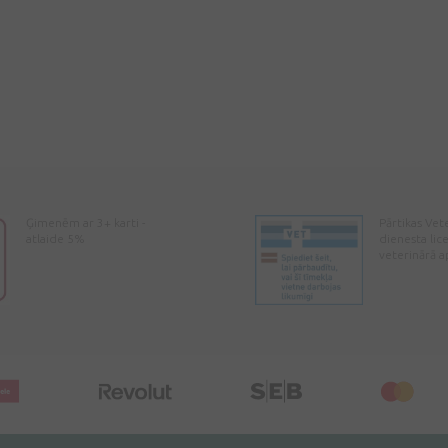
Ģimenēm ar 3+ karti -
Pārtikas Vet
atlaide 5%
dienesta lic
veterinārā a