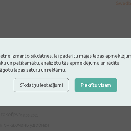
5
vietne izmanto sīkdatnes, lai padarītu mājas lapas apmeklēju
Balstoties uz 1 atsauksmēm
āku un patīkamāku, analizētu tās apmeklējumu un rādītu
es un atstāj atsauksmi
lāgotu lapas saturu un reklāmu.
tsauksmi ielogojoties
Nav konts?
Izveidot kontu
Sīkdatņu iestatījumi
Piekrītu visam
Prokofjeva
18.05.2023
ылочка.очень удобная