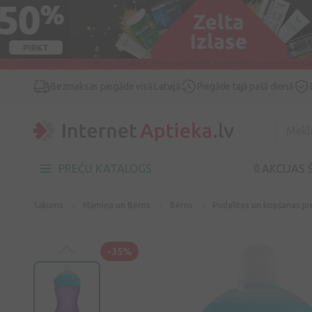
Bezmaksas piegāde visā Latvijā
Piegāde tajā pašā dienā
PREČU KATALOGS
🔖AKCIJAS 
Sākums
Māmiņa un Bērns
Bērns
Pudelītes un kopšanas p
-35%