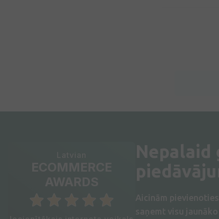
Nepalaid
Latvian
ECOMMERCE
piedāvāj
AWARDS
Aicinām pievienotie
saņemt visu jaunāko 