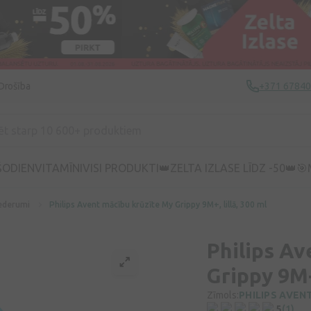
Drošība
+371 6784
ŠODIEN
VITAMĪNI
VISI PRODUKTI
👑ZELTA IZLASE LĪDZ -50👑
🎯
iederumi
Philips Avent mācību krūzīte My Grippy 9M+, lillā, 300 ml
Philips Av
Grippy 9M+,
Zīmols:
PHILIPS AVEN
5
(1)