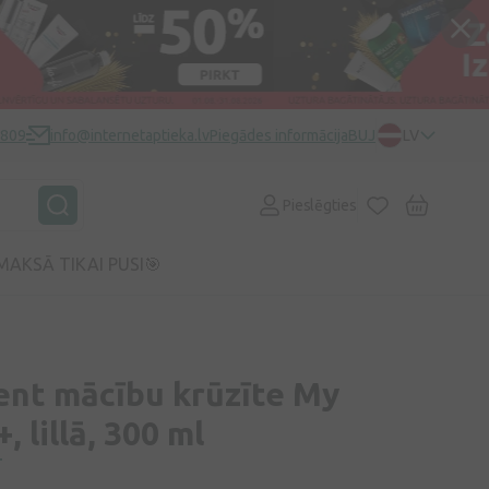
0809
info@internetaptieka.lv
Piegādes informācija
BUJ
LV
Pieslēgties
MAKSĀ TIKAI PUSI🎯
ent mācību krūzīte My
 lillā, 300 ml
T