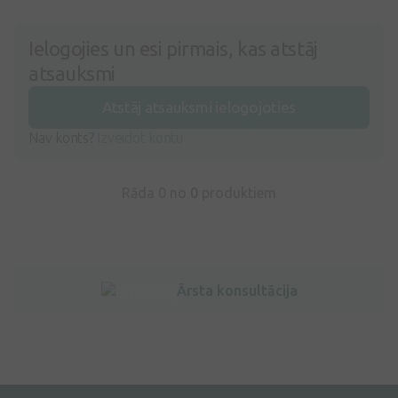
Ielogojies un esi pirmais, kas atstāj
atsauksmi
Atstāj atsauksmi ielogojoties
Nav konts?
Izveidot kontu
Rāda 0 no
0
produktiem
Ārsta konsultācija