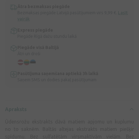
Ātra bezmaksas piegāde
Bezmaksas piegāde Latvijā pasūtījumiem virs 9,99 €.
Lasīt
vairāk
Express piegāde
Piegāde Rīgā dažu stundu laikā
Piegāde visā Baltijā
Ātri un droši
Pasūtījuma saņemšana aptiekā 3h laikā
Saņem SMS un dodies pakaļ pasūtījumam
Apraksts
Ūdensrožu ekstrakts dāvā matiem apjomu un kuplumu
no to saknēm. Baltās altejas ekstrakts matiem piešķir
spīdumu. Bez sulfatētām virsmaktīvām vielām. Bez