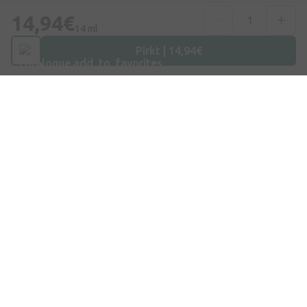
Telefona numurs
14,94€
+371 67840809
14 ml
Pirkt | 14,94€
E-pasts
info@internetaptieka.lv
Darba laiks
Darba dienās: 8:30 – 17:00
Iepirkšanās
Piegāde
Apmaksa
Jautājumi un atbildes