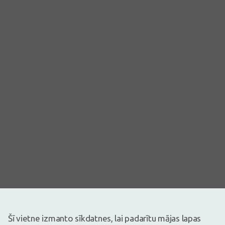
Šī vietne izmanto sīkdatnes, lai padarītu mājas lapas
Attēlam ir ilustratīva nozīme