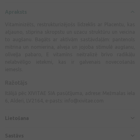
Apraksts
Vitaminizēts, restrukturizējošs līdzeklis ar Placentu, kas
atjauno, stiprina skropstu un uzacu struktūru un veicina
to augšanu. Bagāts ar aktīvām sastāvdaļām: pantenols
mitrina un nomierina, alveja un jojoba stimulē augšanu,
olīveļļa pabaro, E vitamīns neitralizē brīvo radikāļu
nelabvēlīgo ietekmi, kas ir galvenais novecošanās
iemesls.
Ražotājs
Itālijā pēc XIVITAE SIA pasūtījuma, adrese: Mežmalas iela
6, Alderi, LV2164, e-pasts:
info@xivitae.com
Lietošana
Sastāvs