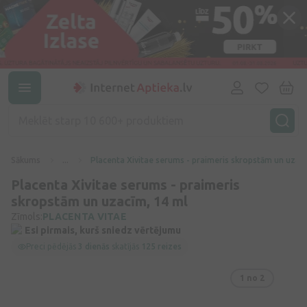
Sākums
...
Placenta Xivitae serums - praimeris skropstām un uzac
Placenta Xivitae serums - praimeris
skropstām un uzacīm, 14 ml
Zīmols:
PLACENTA VITAE
Esi pirmais, kurš sniedz vērtējumu
Preci pēdējās
3 dienās
skatījās
125 reizes
1
no 2