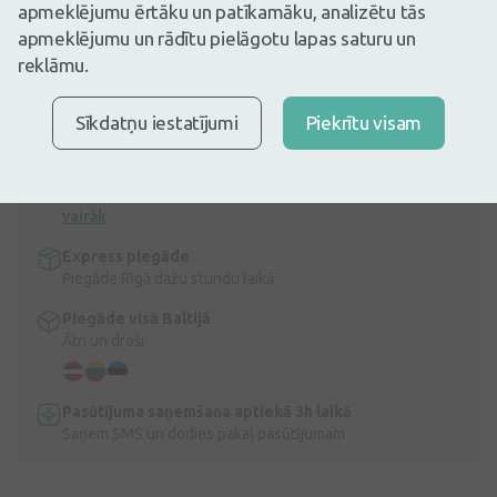
apmeklējumu ērtāku un patīkamāku, analizētu tās
14,94€
apmeklējumu un rādītu pielāgotu lapas saturu un
Ir noliktavā
Atlicis nedaudz
reklāmu.
Stiprinošs un restrukturizējošs serums-praimeris skropstām un
uzacīm.
Sīkdatņu iestatījumi
Piekrītu visam
Apraksts
Ātra bezmaksas piegāde
Bezmaksas piegāde Latvijā pasūtījumiem virs 9,99 €.
Lasīt
vairāk
Express piegāde
Piegāde Rīgā dažu stundu laikā
Piegāde visā Baltijā
Ātri un droši
Pasūtījuma saņemšana aptiekā 3h laikā
Saņem SMS un dodies pakaļ pasūtījumam