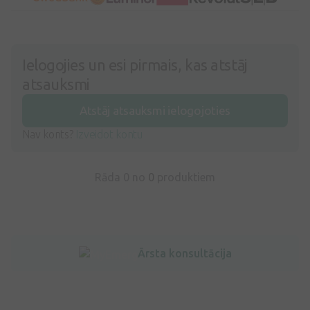
Ielogojies un esi pirmais, kas atstāj
atsauksmi
Atstāj atsauksmi ielogojoties
Nav konts?
Izveidot kontu
Rāda 0 no
0
produktiem
Ārsta konsultācija