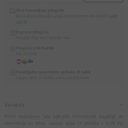
Ātra bezmaksas piegāde
Bezmaksas piegāde Latvijā pasūtījumiem virs 9,99 €.
Lasīt
vairāk
Express piegāde
Piegāde Rīgā dažu stundu laikā
Piegāde visā Baltijā
Ātri un droši
Pasūtījuma saņemšana aptiekā 3h laikā
Saņem SMS un dodies pakaļ pasūtījumam
Apraksts
Pirms lietošanas labi sakratīt. Izsmidzināt bagātīgi un
vienmērīgi uz tīras, sausas ādas (1 strūkla = 0,18 ml,