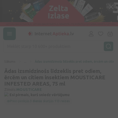
Sākums
...
Ādas izsmidzinošs līdzeklis pret odiem, ērcēm un cit
Ādas izsmidzinošs līdzeklis pret odiem,
ērcēm un citiem insektiem MOUSTICARE
INFESTED AREAS, 75 ml
Zīmols:
MOUSTICARE
Esi pirmais, kurš sniedz vērtējumu
Preci pēdējās
3 dienās
skatījās
113 reizes