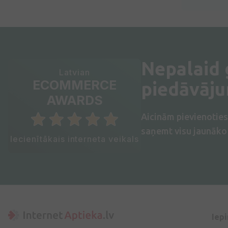
Nepalaid
Latvian
ECOMMERCE
piedāvāj
AWARDS
Aicinām pievienotie
saņemt visu jaunāko 
Iecienītākais interneta veikals
Iep