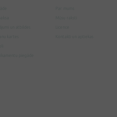
gāde
Par mums
aksa
Mūsu raksti
ājumi un atbildes
Licence
anu kartes
Kontakti un aptiekas
li
ikamentu piegāde