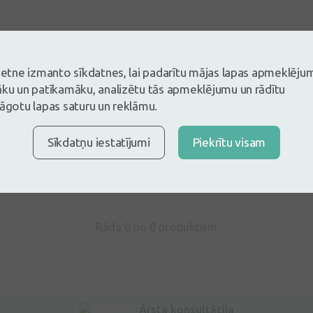
vietne izmanto sīkdatnes, lai padarītu mājas lapas apmeklēju
āku un patīkamāku, analizētu tās apmeklējumu un rādītu
lāgotu lapas saturu un reklāmu.
s un esi pirmais, kas atstāj atsauksmi
tsauksmi ielogojoties
Sīkdatņu iestatījumi
Piekrītu visam
Nav konts?
Izveidot kontu
Rāda 0 no
0
produktiem
Ārsta konsultācija