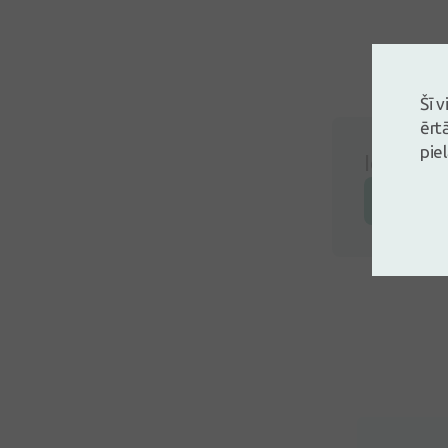
Šī 
ērt
pie
Ielogojie
Atstāj a