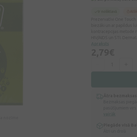
Ir noliktavā
Atli
Prezervatīvi One Touch E
biezāki un ar papildus lu
kontracepcijas metode n
HIV/AIDS un STI. Dermata
Apraksts
2,79€
Ātra bezmaksas
Bezmaksas piegād
pasūtījumiem virs
vairāk
īva nozīme
Piegāde visā Bal
Ātri un droši