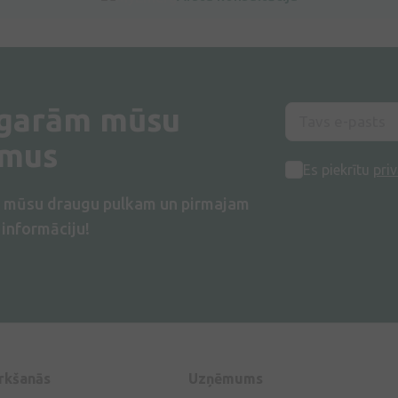
 garām mūsu
umus
Es piekrītu
priv
s mūsu draugu pulkam un pirmajam
informāciju!
irkšanās
Uzņēmums