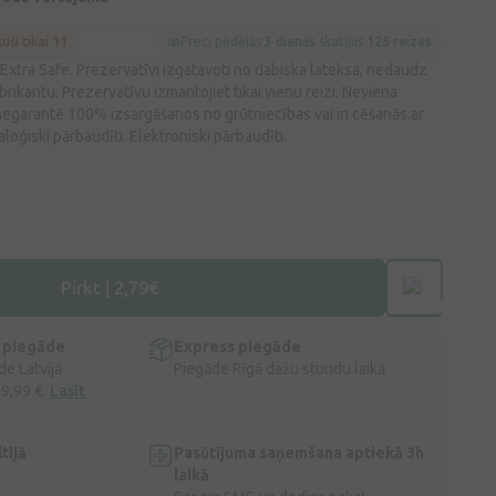
kuši tikai 11
Preci pēdējās
3 dienās
skatījās
125 reizes
xtra Safe. Prezervatīvi izgatavoti no dabiska lateksa, nedaudz
brikantu. Prezervatīvu izmantojiet tikai vienu reizi. Neviena
egarantē 100% izsargāšanos no grūtniecības vai in cēšanās ar
loģiski pārbaudīti. Elektroniski pārbaudīti.
Pirkt | 2,79€
 piegāde
Express piegāde
e Latvijā
Piegāde Rīgā dažu stundu laikā
 9,99 €.
Lasīt
tijā
Pasūtījuma saņemšana aptiekā 3h
laikā