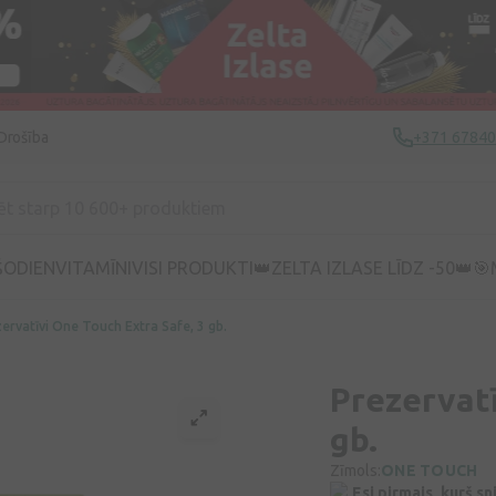
Drošība
+371 6784
ŠODIEN
VITAMĪNI
VISI PRODUKTI
👑ZELTA IZLASE LĪDZ -50👑
🎯
ervatīvi One Touch Extra Safe, 3 gb.
Prezervatī
gb.
Zīmols:
ONE TOUCH
Esi pirmais, kurš s