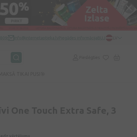
0809
info@internetaptieka.lv
Piegādes informācija
BUJ
LV
Pieslēgties
MAKSĀ TIKAI PUSI🎯
vi One Touch Extra Safe, 3
niedz vērtējumu