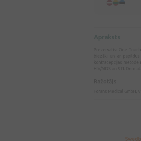
Apraksts
Prezervatīvi One Touch 
biezāki un ar papildus 
kontracepcijas metode 
HIV/AIDS un STI. Dermata
Ražotājs
Forans Medical GmbH, Vā