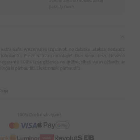
Saņem SMS un dodies pakaļ
pasūtījumam
Extra Safe. Prezervatīvi izgatavoti no dabiska lateksa, nedaudz
lubrikantu. Prezervatīvu izmantojiet tikai vienu reizi. Neviena
negarantē 100% izsargāšanos no grūtniecības vai in cēšanās ar
loģiski pārbaudīti. Elektroniski pārbaudīti.
cija
100% Droši maksājumi!