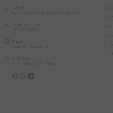
Adrese
Pie
Dzirnieku iela 26, Mārupe, LV-2167, Latvija
Apm
Telefona numurs
Jaut
+371 67840809
Dāv
E-pasts
Zīmo
info@internetaptieka.lv
Med
Darba laiks
Darba dienās: 8:30 – 17:00