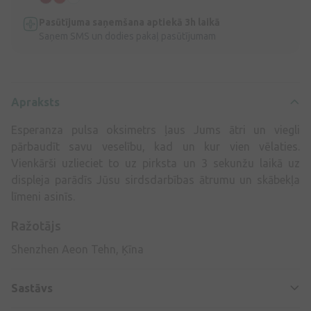
Pasūtījuma saņemšana aptiekā 3h laikā
Saņem SMS un dodies pakaļ pasūtījumam
Apraksts
Esperanza pulsa oksimetrs ļaus Jums ātri un viegli
pārbaudīt savu veselību, kad un kur vien vēlaties.
Vienkārši uzlieciet to uz pirksta un 3 sekunžu laikā uz
displeja parādīs Jūsu sirdsdarbības ātrumu un skābekļa
līmeni asinīs.
Ražotājs
Shenzhen Aeon Tehn, Ķīna
Sastāvs