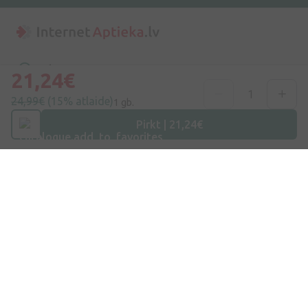
Adrese
21,24€
Dzirnieku iela 26, Mārupe, LV-2167, Latvija
24,99€
(15% atlaide)
1 gb.
Telefona numurs
Pirkt | 21,24€
+371 67840809
E-pasts
info@internetaptieka.lv
Darba laiks
Darba dienās: 8:30 – 17:00