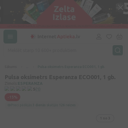
Sākums
...
Pulsa oksimetrs Esperanza ECO001, 1 gb.
Pulsa oksimetrs Esperanza ECO001, 1 gb.
Zīmols:
ESPERANZA
5
(1)
-15%
Preci pēdējās
3 dienās
skatījās
126 reizes
1
no 3