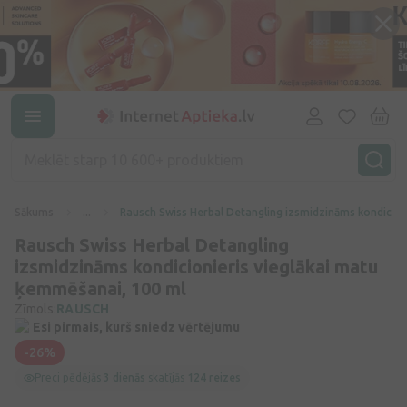
Sākums
...
Rausch Swiss Herbal Detangling izsmidzināms kondicion
Rausch Swiss Herbal Detangling
izsmidzināms kondicionieris vieglākai matu
ķemmēšanai, 100 ml
Zīmols:
RAUSCH
Esi pirmais, kurš sniedz vērtējumu
-26%
Preci pēdējās
3 dienās
skatījās
124 reizes