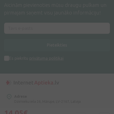
Aicinām pievienoties mūsu draugu pulkam un
pirmajam saņemt visu jaunāko informāciju!
Pieteikties
Es piekrītu
privātuma politikai
Adrese
Dzirnieku iela 26, Mārupe, LV-2167, Latvija
14,05€
Telefona numurs