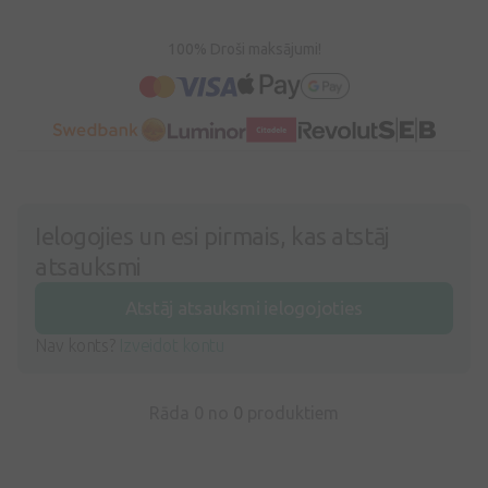
100% Droši maksājumi!
Ielogojies un esi pirmais, kas atstāj
atsauksmi
Atstāj atsauksmi ielogojoties
Nav konts?
Izveidot kontu
Rāda 0 no
0
produktiem