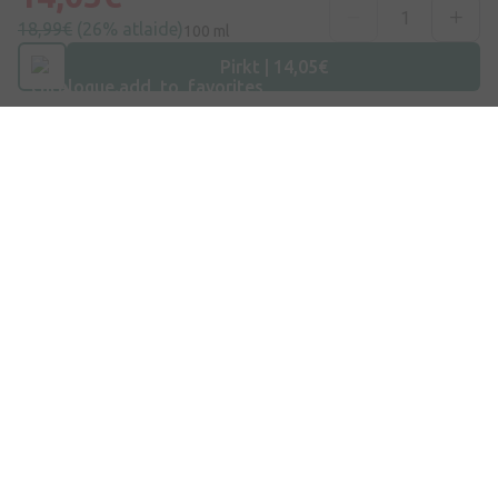
+371 67840809
18,99€
(26% atlaide)
100 ml
Pirkt | 14,05€
E-pasts
info@internetaptieka.lv
Darba laiks
Darba dienās: 8:30 – 17:00
Iepirkšanās
Piegāde
Apmaksa
Jautājumi un atbildes
Dāvanu kartes