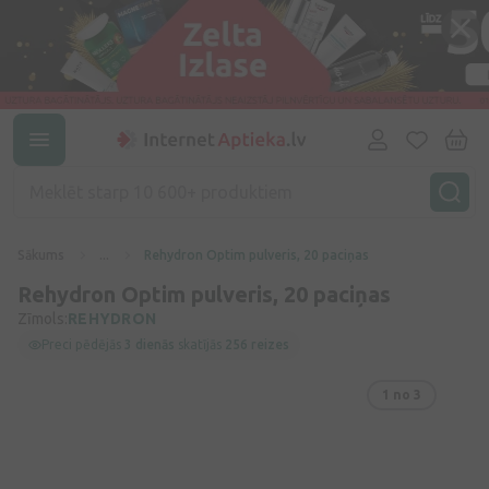
Sākums
...
Rehydron Optim pulveris, 20 paciņas
Rehydron Optim pulveris, 20 paciņas
Zīmols:
REHYDRON
Preci pēdējās
3 dienās
skatījās
256 reizes
1
no 3