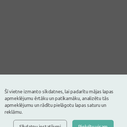
Attēlam ir ilustratīva nozīme
Šī vietne izmanto sīkdatnes, lai padarītu mājas lapas
23,25€
apmeklējumu ērtāku un patīkamāku, analizētu tās
apmeklējumu un rādītu pielāgotu lapas saturu un
Ir noliktavā
Atlicis nedaudz
Pirms zāļu lietošanas uzmanīgi izlasiet lietošanas instrukciju vai
reklāmu.
atbilstošu informāciju uz iepakojuma. Par zāļu lietošanu
konsultēties pie ārsta vai farmaceita.
ZĀĻU NEPAMATOTA LIETOŠANA IR KAITĪGA VESELĪBAI
Sīkdatņu iestatījumi
Piekrītu visam