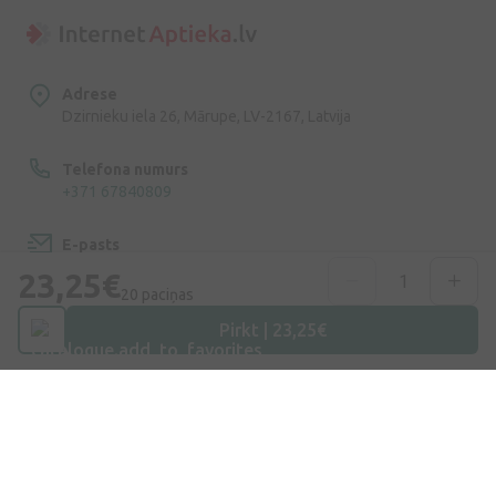
Adrese
Dzirnieku iela 26, Mārupe, LV-2167, Latvija
Telefona numurs
+371 67840809
E-pasts
info@internetaptieka.lv
23,25€
20 paciņas
Darba laiks
Pirkt | 23,25€
Darba dienās: 8:30 – 17:00