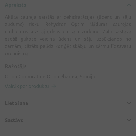
Apraksts
Akūta caureja saistās ar dehidratācijas (ūdens un sāļu
zudums) risku. Rehydron Optim šķīdums caurejas
gadījumos aizstāj ūdens un sāļu zudumu. Zāļu sastāvā
esošā glikoze veicina ūdens un sāļu uzsūkšanos no
zarnām, citrāts palīdz koriģēt skābju un sārmu līdzsvaru
organismā.
Ražotājs
Orion Corporation Orion Pharma, Somija
Vairāk par produktu
Lietošana
Sastāvs