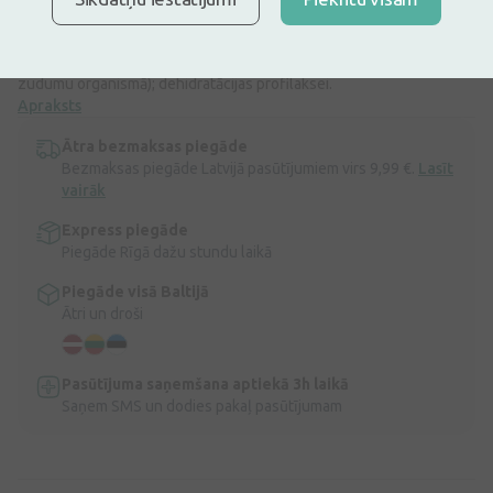
Rehydron Optim pulveri iekšķīgi lietojama šķīduma pagatavošanai
lieto: akūtas caurejas izraisītas vieglas līdz vidēji smagas
dehidratācijas ārstēšanai (lai aizvietotu ūdens un elektrolītu
zudumu organismā); dehidratācijas profilaksei.
Apraksts
Ātra bezmaksas piegāde
Bezmaksas piegāde Latvijā pasūtījumiem virs 9,99 €.
Lasīt
vairāk
Express piegāde
Piegāde Rīgā dažu stundu laikā
Piegāde visā Baltijā
Ātri un droši
Pasūtījuma saņemšana aptiekā 3h laikā
Saņem SMS un dodies pakaļ pasūtījumam