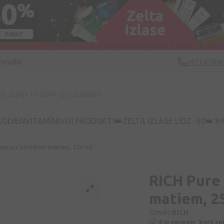
Drošība
+371 6784
ŠODIEN
VITAMĪNI
VISI PRODUKTI
👑ZELTA IZLASE LĪDZ -50👑
🎯
ampūns blondiem matiem, 250 ml
RICH Pure
matiem, 2
Zīmols:
RICH
Esi pirmais, kurš s