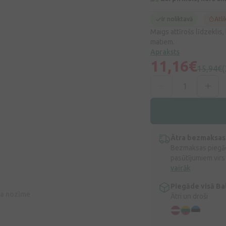
Ir noliktavā
Atli
Maigs attīrošs līdzeklis
matiem.
Apraksts
11,16€
15,94€
(
Ātra bezmaksas
Bezmaksas piegād
pasūtījumiem virs
vairāk
Piegāde visā Bal
īva nozīme
Ātri un droši