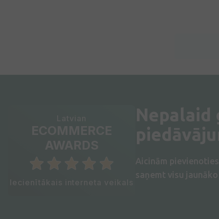
Nepalaid
Latvian
ECOMMERCE
piedāvāj
AWARDS
Aicinām pievienotie
saņemt visu jaunāko 
Iecienītākais interneta veikals