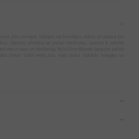
toņus jūsu sirmajos, baltajos vai blondajos matos un padara tos
us. Stiprina, izlīdzina un piešķir mirdzumu. Sastāvā ir violetie
ieži vien ir sausi un dzeltenīgi. RICH Silver Blonde šampūns palīdz
ndos toņus. Tādā veidā jūsu matu krāsa izskatās svaigāka un