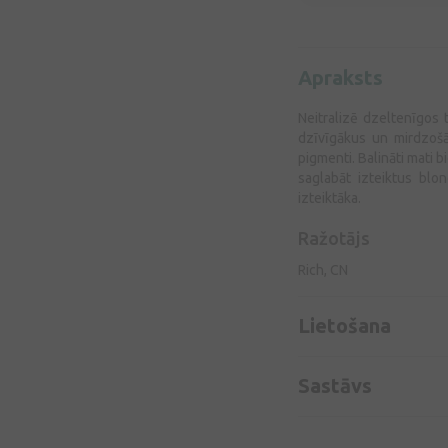
Apraksts
Neitralizē dzeltenīgos 
dzīvīgākus un mirdzošāk
pigmenti. Balināti mati b
saglabāt izteiktus blo
izteiktāka.
Ražotājs
Rich, CN
Lietošana
Sastāvs