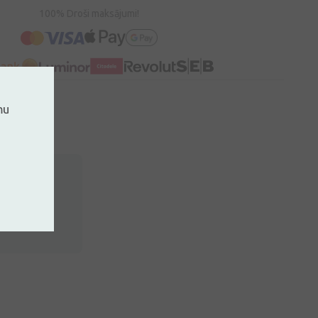
100% Droši maksājumi!
mu