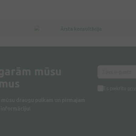
Ārsta konsultācija
 garām mūsu
umus
Es piekrītu
priv
s mūsu draugu pulkam un pirmajam
informāciju!