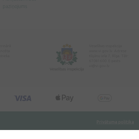
paziņojums
erinārā
Veselības inspekcija
encēta
www.vi.gov.lv. Adrese:
ptieka
Klijānu iela 7, Rīga. Tālr:
67081600. E-pasts:
vi@vi.gov.lv
Privātuma politika