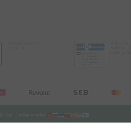
Ģimenēm ar 3+ karti -
Pārtikas Vet
atlaide 5%
dienesta lic
veterinārā a
08.2026
Mūsu valodas: