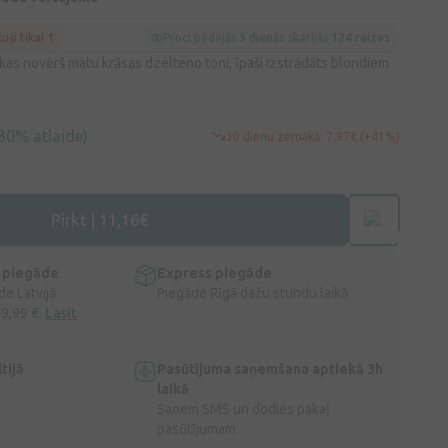
kuši tikai 1
Preci pēdējās
3 dienās
skatījās
124 reizes
, kas novērš matu krāsas dzelteno toni, īpaši izstrādāts blondiem
30% atlaide)
30 dienu zemākā: 7,97€ (+41%)
Pirkt | 11,16€
 piegāde
Express piegāde
e Latvijā
Piegāde Rīgā dažu stundu laikā
 9,99 €.
Lasīt
tijā
Pasūtījuma saņemšana aptiekā 3h
laikā
Saņem SMS un dodies pakaļ
pasūtījumam