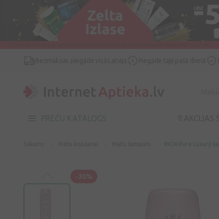
Bezmaksas piegāde visā Latvijā
Piegāde tajā pašā dienā
PREČU KATALOGS
🔖AKCIJAS 
Sākums
Matu kopšanai
Matu šampūni
RICH Pure Luxury š
-30%