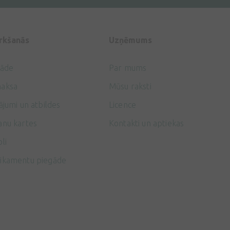
irkšanās
Uzņēmums
gāde
Par mums
aksa
Mūsu raksti
ājumi un atbildes
Licence
anu kartes
Kontakti un aptiekas
li
ikamentu piegāde