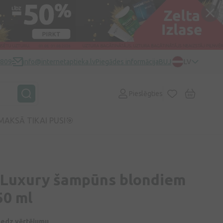
0809
info@internetaptieka.lv
Piegādes informācija
BUJ
LV
Pieslēgties
MAKSĀ TIKAI PUSI🎯
 Luxury šampūns blondiem
50 ml
niedz vērtējumu