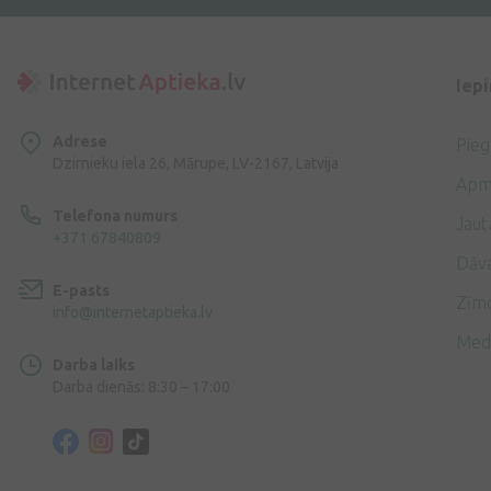
Iep
Adrese
Pie
Dzirnieku iela 26, Mārupe, LV-2167, Latvija
Apm
Telefona numurs
Jaut
+371 67840809
Dāv
E-pasts
Zīmo
info@internetaptieka.lv
Med
Darba laiks
Darba dienās: 8:30 – 17:00