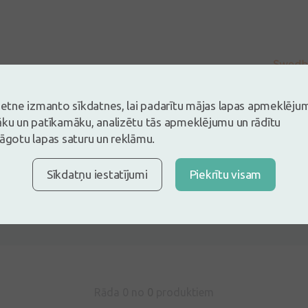
vietne izmanto sīkdatnes, lai padarītu mājas lapas apmeklēju
āku un patīkamāku, analizētu tās apmeklējumu un rādītu
lāgotu lapas saturu un reklāmu.
Sīkdatņu iestatījumi
Piekrītu visam
s un esi pirmais, kas atstāj atsauksmi
tsauksmi ielogojoties
Nav konts?
Izveidot kontu
Rāda 0 no
0
produktiem