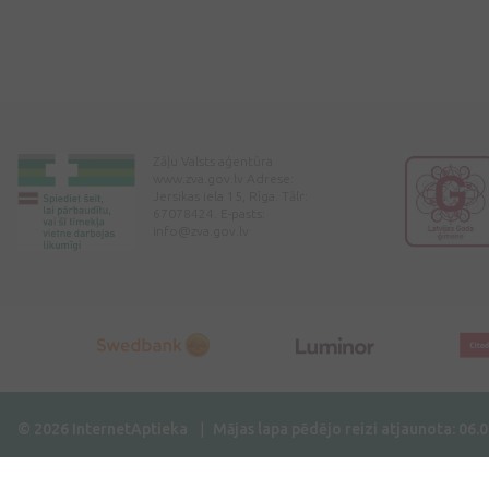
Zāļu Valsts aģentūra
www.zva.gov.lv Adrese:
Jersikas iela 15, Rīga. Tālr:
67078424. E-pasts:
info@zva.gov.lv
© 2026 InternetAptieka
Mājas lapa pēdējo reizi atjaunota: 06.