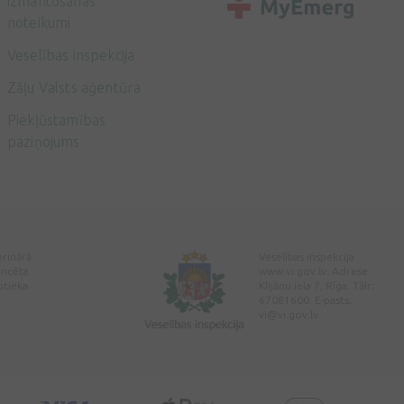
izmantošanas
noteikumi
Veselības inspekcija
Zāļu Valsts aģentūra
Piekļūstamības
paziņojums
erinārā
Veselības inspekcija
encēta
www.vi.gov.lv. Adrese:
ptieka
Klijānu iela 7, Rīga. Tālr:
67081600. E-pasts:
vi@vi.gov.lv