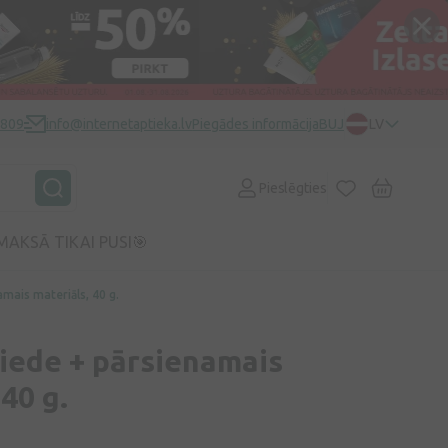
0809
info@internetaptieka.lv
Piegādes informācija
BUJ
LV
Pieslēgties
MAKSĀ TIKAI PUSI🎯
mais materiāls, 40 g.
iede + pārsienamais
40 g.