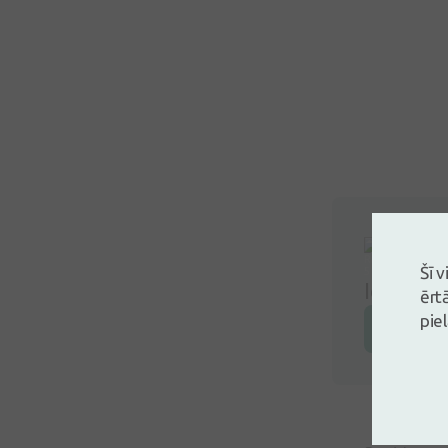
Šī 
Ielogoji
ērt
pie
Atstāj a