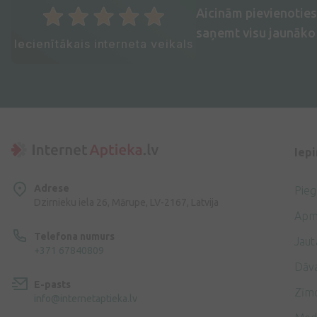
Aicinām pievienotie
saņemt visu jaunāko 
Iecienītākais interneta veikals
Iep
Adrese
Pie
Dzirnieku iela 26, Mārupe, LV-2167, Latvija
Apm
Telefona numurs
Jaut
+371 67840809
Dāv
E-pasts
Zīmo
info@internetaptieka.lv