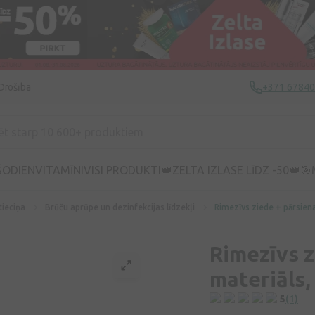
Drošība
+371 6784
ŠODIEN
VITAMĪNI
VISI PRODUKTI
👑ZELTA IZLASE LĪDZ -50👑
🎯
tieciņa
Brūču aprūpe un dezinfekcijas līdzekļi
Rimezīvs ziede + pārsiena
Rimezīvs z
materiāls, 
5
(1)