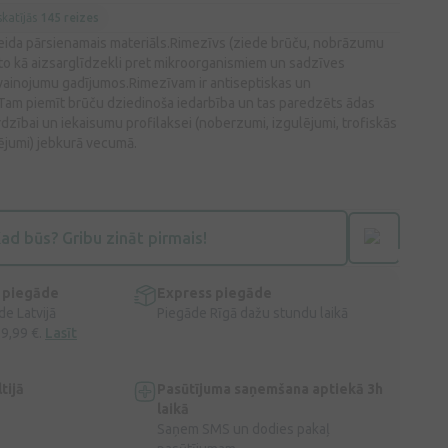
katījās
145 reizes
eida pārsienamais materiāls.Rimezīvs (ziede brūču, nobrāzumu
eto kā aizsarglīdzekli pret mikroorganismiem un sadzīves
vainojumu gadījumos.Rimezīvam ir antiseptiskas un
 Tam piemīt brūču dziedinoša iedarbība un tas paredzēts ādas
ardzībai un iekaisumu profilaksei (noberzumi, izgulējumi, trofiskās
ējumi) jebkurā vecumā.
ad būs? Gribu zināt pirmais!
 piegāde
Express piegāde
e Latvijā
Piegāde Rīgā dažu stundu laikā
 9,99 €.
Lasīt
tijā
Pasūtījuma saņemšana aptiekā 3h
laikā
Saņem SMS un dodies pakaļ