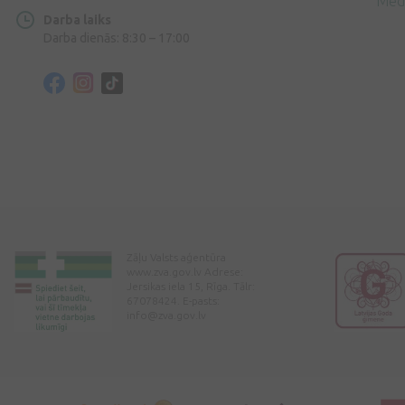
Med
Darba laiks
Darba dienās: 8:30 – 17:00
Zāļu Valsts aģentūra
www.zva.gov.lv Adrese:
Jersikas iela 15, Rīga. Tālr:
67078424. E-pasts:
info@zva.gov.lv