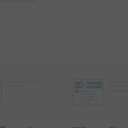
ikamentu piegāde
Ģimenēm ar 3+ karti -
Pārtikas Vet
atlaide 5%
dienesta lic
veterinārā a