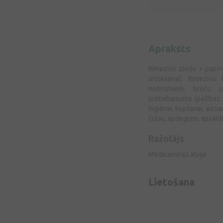
Apraksts
Rimezīvs ziede + papīr
ārstēšanai). Rimezīvu
netīrumiem, brūču u
pretiekaisuma īpašības
higiēnai, kopšanai, aizs
čūlas, apdegumi, apsald
Ražotājs
Medicamina,Latvija
Lietošana