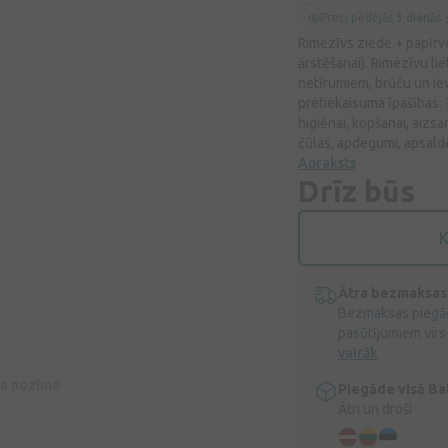
Preci pēdējās
3 dienās
s
Rimezīvs ziede + papīrv
ārstēšanai). Rimezīvu li
netīrumiem, brūču un ie
pretiekaisuma īpašības.
higiēnai, kopšanai, aizs
čūlas, apdegumi, apsald
Apraksts
Drīz būs
K
Ātra bezmaksas
Bezmaksas piegād
pasūtījumiem virs
vairāk
īva nozīme
Piegāde visā Bal
Ātri un droši