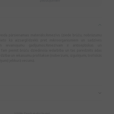
pasūtījumam
veida pārsienamais materiāls.Rimezīvs (ziede brūču, nobrāzumu
 lieto kā aizsarglīdzekli pret mikroorganismiem un sadzīves
n ievainojumu gadījumos.Rimezīvam ir antiseptiskas un
. Tam piemīt brūču dziedinoša iedarbība un tas paredzēts ādas
ardzībai un iekaisumu profilaksei (noberzumi, izgulējumi, trofiskās
ējumi) jebkurā vecumā.
100% Droši maksājumi!