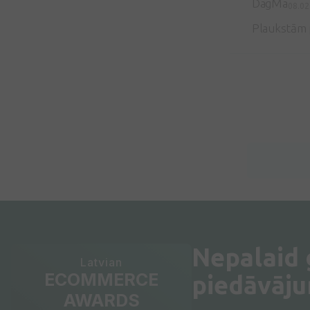
DagMa
08.02
Plaukstām 
Nepalaid
Latvian
ECOMMERCE
piedāvāj
AWARDS