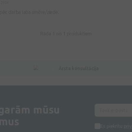
.2026
pēc darba laba smēre/ziede.
Rāda 1 no
1
produktiem
Ārsta konsultācija
 garām mūsu
umus
Es piekrītu
priv