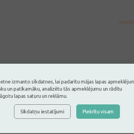
5
Balstoties uz 1 atsauksmēm
vietne izmanto sīkdatnes, lai padarītu mājas lapas apmeklēju
es un atstāj atsauksmi
āku un patīkamāku, analizētu tās apmeklējumu un rādītu
lāgotu lapas saturu un reklāmu.
tsauksmi ielogojoties
Nav konts?
Izveidot kontu
Sīkdatņu iestatījumi
Piekrītu visam