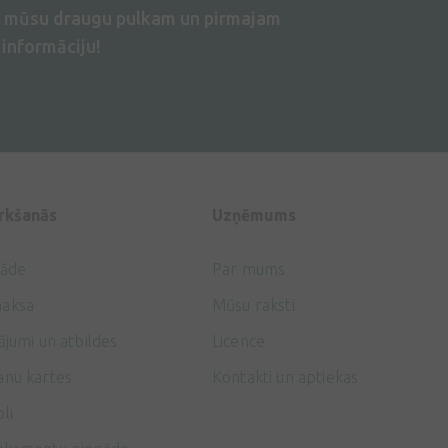
s mūsu draugu pulkam un pirmajam
informāciju!
irkšanās
Uzņēmums
gāde
Par mums
aksa
Mūsu raksti
ājumi un atbildes
Licence
anu kartes
Kontakti un aptiekas
li