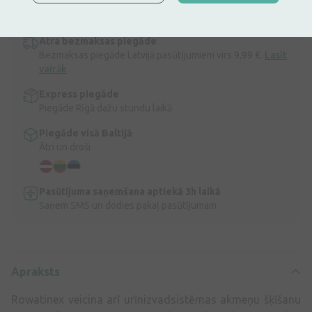
iekaisuma ārstēšanai.
Apraksts
Ātra bezmaksas piegāde
Bezmaksas piegāde Latvijā pasūtījumiem virs 9,99 €.
Lasīt
vairāk
Express piegāde
Piegāde Rīgā dažu stundu laikā
Piegāde visā Baltijā
Ātri un droši
Pasūtījuma saņemšana aptiekā 3h laikā
Saņem SMS un dodies pakaļ pasūtījumam
Apraksts
Rowatinex veicina arī urīnizvadsistēmas akmeņu šķīšanu