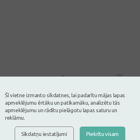
Attēlam ir ilustratīva nozīme
20,42€
Šī vietne izmanto sīkdatnes, lai padarītu mājas lapas
apmeklējumu ērtāku un patīkamāku, analizētu tās
Ir noliktavā
Atlicis nedaudz
apmeklējumu un rādītu pielāgotu lapas saturu un
Pirms zāļu lietošanas uzmanīgi izlasiet lietošanas instrukciju vai
atbilstošu informāciju uz iepakojuma. Par zāļu lietošanu
reklāmu.
konsultēties pie ārsta vai farmaceita.
ZĀĻU NEPAMATOTA LIETOŠANA IR KAITĪGA VESELĪBAI
Sīkdatņu iestatījumi
Piekrītu visam
Rowatinex indicēts ar urolitiāzi saistītu urīnceļu spazmu un