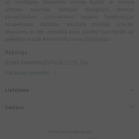
un izvadīšanu. Rowatinex veicina diurēzi un mazina
urīnceļu spazmas, tādējādi atvieglojot akmeņu
pārvietošanos. Līdzsvarotas terpēnu kombinācijas
terapeitiskās darbības rezultatā mazinās urīnceļu
iekaisums, jo tiek stimulēta asins plūsma caur nierēm un
palielinās mazāk koncentrēta urīna izdalīšanās.
Ražotājs
ROWA PHARMACEUTICALS LTD., Īrija
Vairāk par produktu
Lietošana
Sastāvs
100% Droši maksājumi!