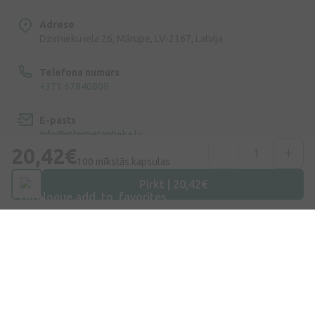
Adrese
Dzirnieku iela 26, Mārupe, LV-2167, Latvija
Telefona numurs
+371 67840809
E-pasts
info@internetaptieka.lv
20,42€
100 mīkstās kapsulas
Darba laiks
Darba dienās: 8:30 – 17:00
Pirkt | 20,42€
Iepirkšanās
Piegāde