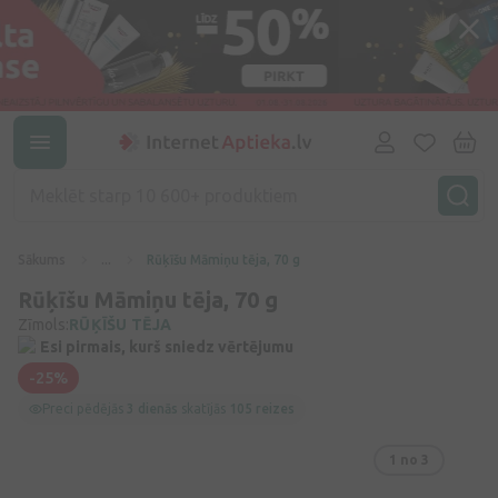
Sākums
...
Rūķīšu Māmiņu tēja, 70 g
Rūķīšu Māmiņu tēja, 70 g
Zīmols:
RŪĶĪŠU TĒJA
Esi pirmais, kurš sniedz vērtējumu
-25%
Preci pēdējās
3 dienās
skatījās
105 reizes
1
no 3