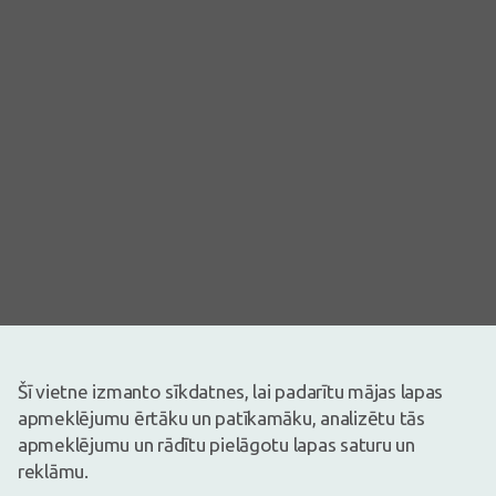
Šī vietne izmanto sīkdatnes, lai padarītu mājas lapas
apmeklējumu ērtāku un patīkamāku, analizētu tās
Attēlam ir ilustratīva nozīme
apmeklējumu un rādītu pielāgotu lapas saturu un
2,81€
3,75€
(25% atlaide)
reklāmu.
30 dienu zemākā: 3,75€ (-26%)