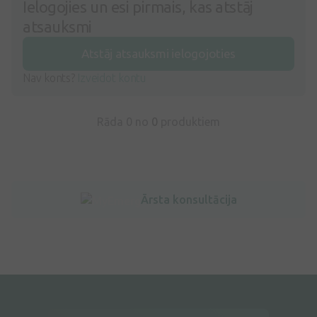
Ielogojies un esi pirmais, kas atstāj
atsauksmi
Atstāj atsauksmi ielogojoties
Nav konts?
Izveidot kontu
Rāda 0 no
0
produktiem
Ārsta konsultācija