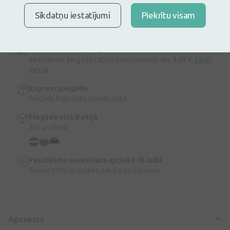
Ir noliktavā
Atlikuši tikai 18
Sīkdatņu iestatījumi
Piekrītu visam
Rūķīšu Māmiņu tēja, 70 g
Apraksts
Ātra bezmaksas piegāde
Bezmaksas piegāde Latvijā pasūtījumiem virs 9,99 €.
Lasīt
vairāk
Express piegāde
Piegāde Rīgā dažu stundu laikā
Piegāde visā Baltijā
Ātri un droši
Pasūtījuma saņemšana aptiekā 3h laikā
Saņem SMS un dodies pakaļ pasūtījumam
Apraksts