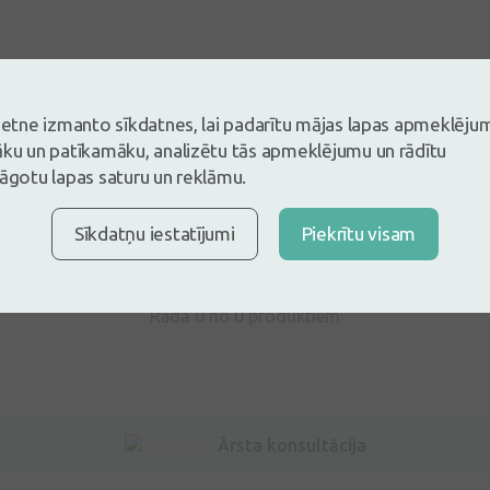
vietne izmanto sīkdatnes, lai padarītu mājas lapas apmeklēju
s un esi pirmais, kas atstāj atsauksmi
āku un patīkamāku, analizētu tās apmeklējumu un rādītu
lāgotu lapas saturu un reklāmu.
tsauksmi ielogojoties
Nav konts?
Izveidot kontu
Sīkdatņu iestatījumi
Piekrītu visam
Rāda 0 no
0
produktiem
Ārsta konsultācija