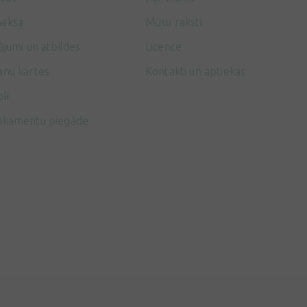
aksa
Mūsu raksti
ājumi un atbildes
Licence
anu kartes
Kontakti un aptiekas
li
ikamentu piegāde