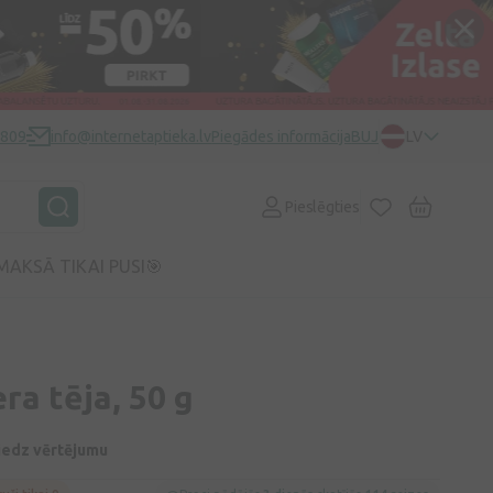
0809
info@internetaptieka.lv
Piegādes informācija
BUJ
LV
Pieslēgties
MAKSĀ TIKAI PUSI🎯
ra tēja, 50 g
niedz vērtējumu