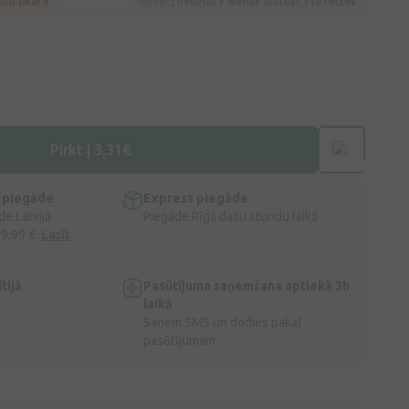
kuši tikai 9
Preci pēdējās
3 dienās
skatījās
114 reizes
Pirkt | 3,31€
 piegāde
Express piegāde
e Latvijā
Piegāde Rīgā dažu stundu laikā
 9,99 €.
Lasīt
tijā
Pasūtījuma saņemšana aptiekā 3h
laikā
Saņem SMS un dodies pakaļ
pasūtījumam