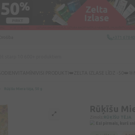
Drošība
+371 6784
ŠODIEN
VITAMĪNI
VISI PRODUKTI
👑ZELTA IZLASE LĪDZ -50👑
🎯
Rūķīšu Miera tēja, 50 g
Rūķīšu Mie
Zīmols:
RŪĶĪŠU TĒJA
Esi pirmais, kurš s