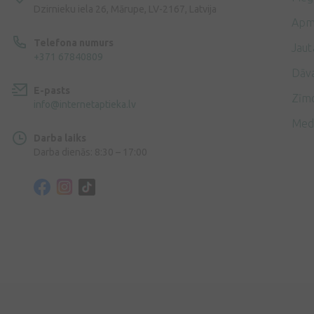
Dzirnieku iela 26, Mārupe, LV-2167, Latvija
Apm
Telefona numurs
Jaut
+371 67840809
Dāv
E-pasts
Zīmo
info@internetaptieka.lv
Med
Darba laiks
Darba dienās: 8:30 – 17:00