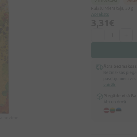
Ir noliktavā
Atli
Rūķīšu Miera tēja, 50 g
Apraksts
3,31€
Ātra bezmaksas
Bezmaksas piegād
pasūtījumiem virs
vairāk
Piegāde visā Bal
Ātri un droši
īva nozīme