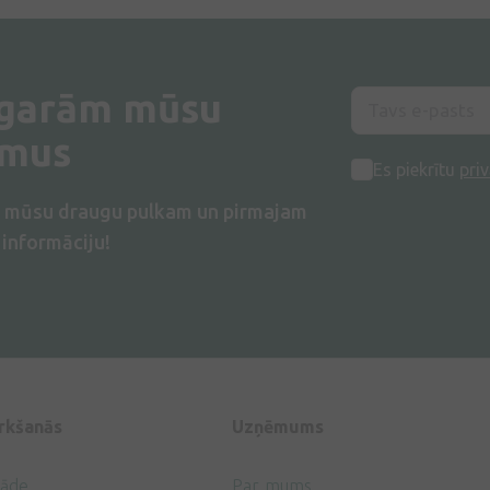
 garām mūsu
umus
Es piekrītu
priv
s mūsu draugu pulkam un pirmajam
informāciju!
irkšanās
Uzņēmums
gāde
Par mums