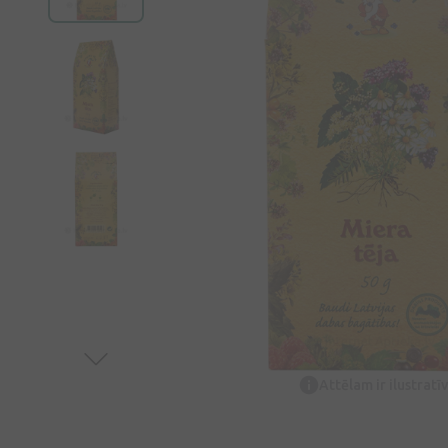
Attēlam ir ilustrat