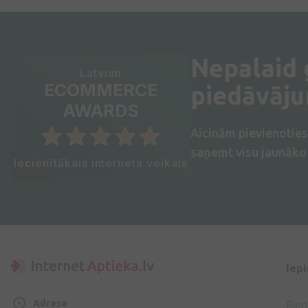
Nepalaid
Latvian
ECOMMERCE
piedāvāj
AWARDS
Aicinām pievienotie
saņemt visu jaunāko 
Iecienītākais interneta veikals
Iep
Adrese
Pie