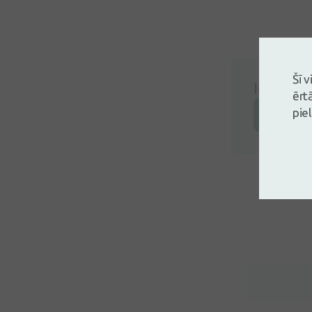
Šī 
Ielogojie
ērt
pie
Atstāj a