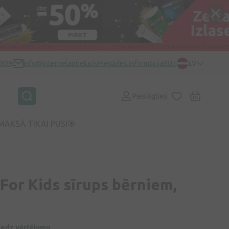
0809
info@internetaptieka.lv
Piegādes informācija
BUJ
LV
Pieslēgties
MAKSĀ TIKAI PUSI🎯
For Kids sīrups bērniem,
niedz vērtējumu