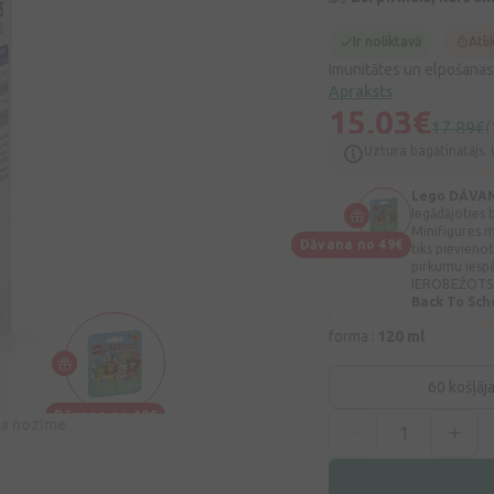
Ir noliktavā
Atli
Imunitātes un elpošanas
Apraksts
15,03€
17,89€
(
Uztura bagātinātājs. 
Lego DĀVA
Iegādājoties
Minifigures 
Dāvana no 49€
tiks pievien
pirkumu iesp
IEROBEŽOTS
Back To Sc
forma :
120 ml
60 košļāj
Dāvana no 49€
īva nozīme