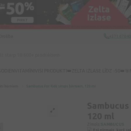
Drošība
+371 6784
ŠODIEN
VITAMĪNI
VISI PRODUKTI
👑ZELTA IZLASE LĪDZ -50👑
🎯
īni bērniem
Sambucus For Kids sīrups bērniem, 120 ml
Sambucus 
120 ml
Zīmols:
SAMBUCUS
Esi pirmais, kurš s