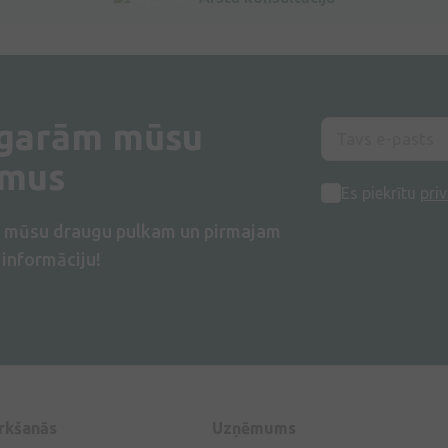
 garām mūsu
umus
Es piekrītu
priv
s mūsu draugu pulkam un pirmajam
informāciju!
irkšanās
Uzņēmums