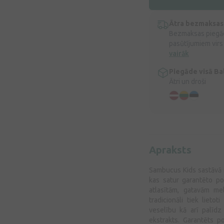
Ātra bezmaksas
Bezmaksas piegād
pasūtījumiem virs
vairāk
Piegāde visā Bal
Ātri un droši
Apraksts
Sambucus Kids sastāvā ir
kas satur garantēto po
atlasītām, gatavām me
tradicionāli tiek liet
veselību kā arī palīdz
ekstrakts. Garantēts p