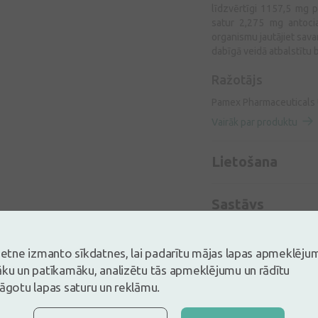
līdzvērtīgi 1157,5 mg 
satur 2,275 mg antocia
organismu jautājiet sava
dabīgā veidā atbalstītu 
Ražotājs
Pamex Pharmaceuticals U
Vairāk par produktu
Lietošana
Sastāvs
vietne izmanto sīkdatnes, lai padarītu mājas lapas apmeklēju
āku un patīkamāku, analizētu tās apmeklējumu un rādītu
lāgotu lapas saturu un reklāmu.