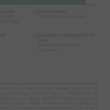
 piegāde
Express piegāde
e Latvijā
Piegāde Rīgā dažu stundu laikā
 9,99 €.
Lasīt
tijā
Pasūtījuma saņemšana aptiekā 3h
laikā
Saņem SMS un dodies pakaļ
pasūtījumam
 divu rūpīgi izvēlēti standartizēti melnā plūškoka ogu ekstrakti,
lifenolu un antocianīdu daudzumu. Ekstrakti ir iegūti no īpaši
lnā plūškoka ogām (Sambucus nigra L. ) Plūškoka augļi jau
oti imūnsistēmas un elpceļu atbalstam. Plūškoks atbalsta imūno
 uzturēt elpceļu veselību. Standartizēts melnā plūškoku ogu
olifenolu un antocianīdu daudzums katrā devā 5 ml sīrupa ir