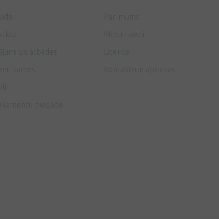
gāde
Par mums
aksa
Mūsu raksti
ājumi un atbildes
Licence
anu kartes
Kontakti un aptiekas
li
ikamentu piegāde