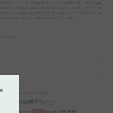
plūškoka ogu. 5 ml sīrupa satur 0,75 mg polifenolu 5 ml sīrupa
nīdus. Lai iegūtu sīkāku informāciju par plūškoka ietekmi uz
m ģimenes ārstam vai pediatram. Plūškoka augļus iesaka lietot, lai
bērnu imūno sistēmu, īpaši ziemas un rudens laikā.
G. Vācija.
mu
100% Droši maksājumi!