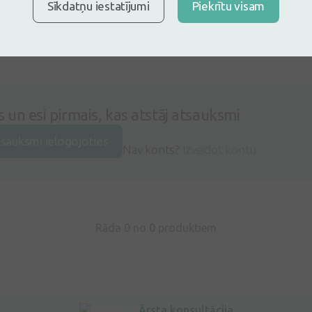
Sīkdatņu iestatījumi
Piekrītu visam
s un esi pirmais, kas atstāj atsauksmi
tsauksmi ielogojoties
Nav konts?
Izveidot kontu
Rāda 0 no
0
produktiem
Ārsta konsultācija