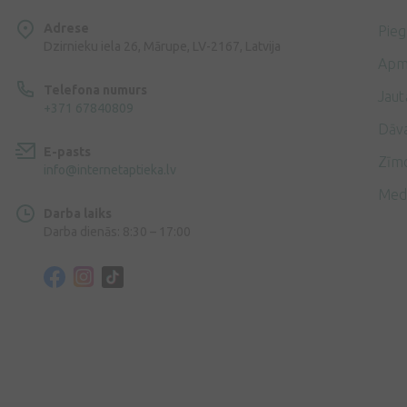
Adrese
Pie
Dzirnieku iela 26, Mārupe, LV-2167, Latvija
Apm
Telefona numurs
Jaut
+371 67840809
Dāv
E-pasts
Zīmo
info@internetaptieka.lv
Med
Darba laiks
Darba dienās: 8:30 – 17:00