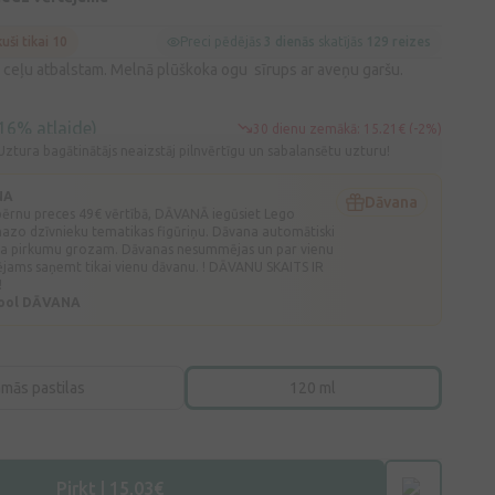
kuši tikai 10
Preci pēdējās
3 dienās
skatījās
129 reizes
 ceļu atbalstam. Melnā plūškoka ogu sīrups ar aveņu garšu.
16% atlaide)
30 dienu zemākā: 15,21€ (-2%)
Uztura bagātinātājs neaizstāj pilnvērtīgu un sabalansētu uzturu!
NA
Dāvana
 bērnu preces 49€ vērtībā, DĀVANĀ iegūsiet Lego
mazo dzīvnieku tematikas figūriņu. Dāvana automātiski
ota pirkumu grozam. Dāvanas nesummējas un par vienu
ējams saņemt tikai vienu dāvanu. ! DĀVANU SKAITS IR
!
hool DĀVANA
amās pastilas
120 ml
Pirkt | 15,03€