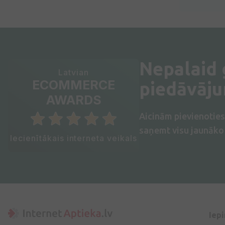
Nepalaid
Latvian
ECOMMERCE
piedāvāj
AWARDS
Aicinām pievienotie
saņemt visu jaunāko 
Iecienītākais interneta veikals
Iep