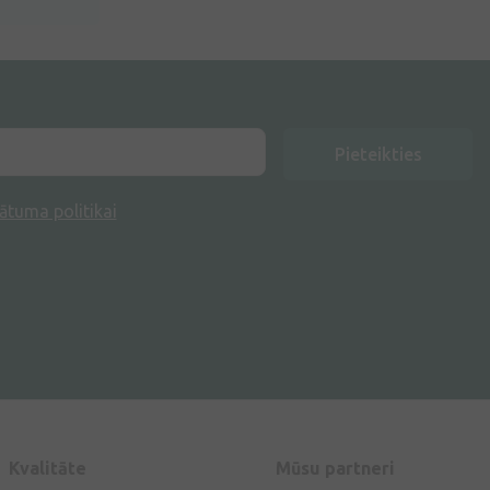
Pieteikties
ātuma politikai
Kvalitāte
Mūsu partneri