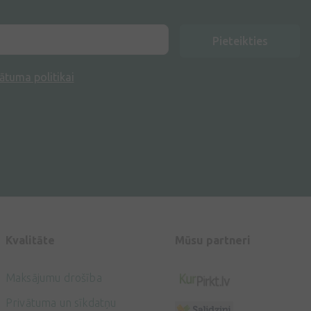
Pieteikties
ātuma politikai
Kvalitāte
Mūsu partneri
Maksājumu drošība
Privātuma un sīkdatņu