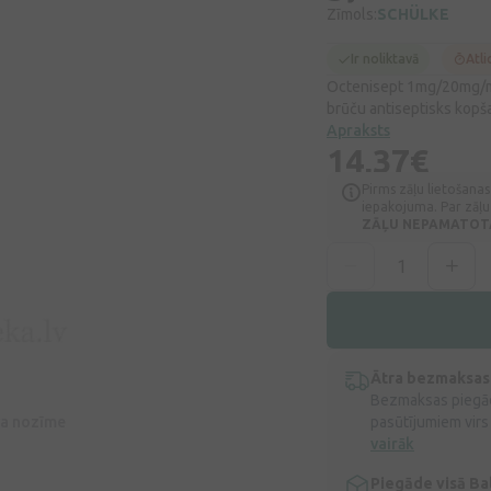
Zīmols:
SCHÜLKE
Ir noliktavā
Atli
Octenisept 1mg/20mg/ml 
brūču antiseptisks kopša
Apraksts
14,37€
Pirms zāļu lietošanas
iepakojuma. Par zāļu 
ZĀĻU NEPAMATOTA 
Ātra bezmaksas
Bezmaksas piegād
īva nozīme
pasūtījumiem virs
vairāk
Piegāde visā Bal