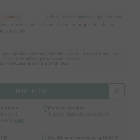
cis nedaudz
Preci pēdējās
3 dienās
skatījās
115 reizes
uz ādas lietojams šķīdums. Octenisept ir gļotādu, ādas un
nas līdzeklis.
 uzmanīgi izlasiet lietošanas instrukciju vai atbilstošu informāciju uz
lietošanu konsultēties pie ārsta vai farmaceita.
LIETOŠANA IR KAITĪGA VESELĪBAI
Pirkt | 14,37€
 piegāde
Express piegāde
e Latvijā
Piegāde Rīgā dažu stundu laikā
 9,99 €.
Lasīt
tijā
Pasūtījuma saņemšana aptiekā 3h