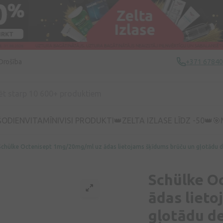
Drošība
+371 6784
ŠODIEN
VITAMĪNI
VISI PRODUKTI
👑ZELTA IZLASE LĪDZ -50👑
🎯
Schülke Octenisept 1mg/20mg/ml uz ādas lietojams šķīdums brūču un gļotādu dez
Schülke O
ādas lieto
gļotādu de