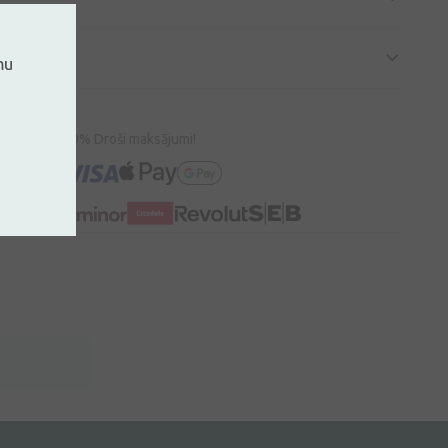
mu
100% Droši maksājumi!