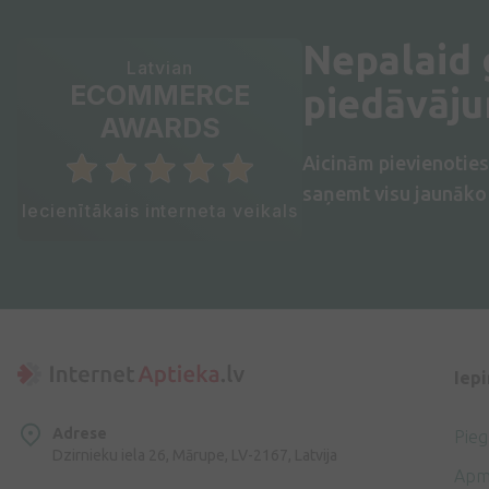
Nepalaid
Latvian
ECOMMERCE
piedāvāj
AWARDS
Aicinām pievienotie
saņemt visu jaunāko 
Iecienītākais interneta veikals
Iep
Adrese
Pie
Dzirnieku iela 26, Mārupe, LV-2167, Latvija
Apm