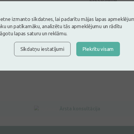
Sastāvs
vietne izmanto sīkdatnes, lai padarītu mājas lapas apmeklēju
āku un patīkamāku, analizētu tās apmeklējumu un rādītu
lāgotu lapas saturu un reklāmu.
Sīkdatņu iestatījumi
Piekrītu visam
Ārsta konsultācija