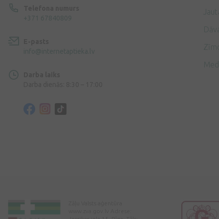
Telefona numurs
Jaut
+371 67840809
Dāv
E-pasts
Zīmo
info@internetaptieka.lv
Med
Darba laiks
Darba dienās: 8:30 – 17:00
Zāļu Valsts aģentūra
www.zva.gov.lv Adrese:
Jersikas iela 15, Rīga. Tālr: