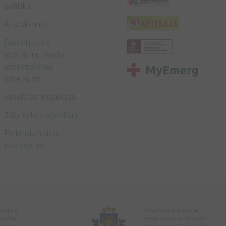
politika
Atsauksmes
Garantijas un
atteikumu tiesību
izmantošanas
noteikumi
Veselības inspekcija
Zāļu Valsts aģentūra
Piekļūstamības
paziņojums
erinārā
Veselības inspekcija
encēta
www.vi.gov.lv. Adrese:
ptieka
Klijānu iela 7, Rīga. Tālr: