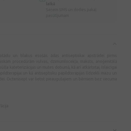
laikā
Saņem SMS un dodies pakaļ
pasūtījumam
 gļotādu un blakus esošās ādas antiseptiskai apstrādei pirms
ģiskām procedūrām vulvas, dzimumlocekļa, maksts, anoģenitālā
pūšļa kateterizācijas un mutes dobumā, kā arī atkārtotai, īslaicīgai
ildterapijai un kā antiseptisku papildterapijas līdzekli mazu un
dei. Octenisept var lietot pieaugušajiem un bērniem bez vecuma
ācija