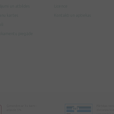
ājumi un atbildes
Licence
anu kartes
Kontakti un aptiekas
li
ikamentu piegāde
Ģimenēm ar 3+ karti -
Pārtikas Vet
atlaide 5%
dienesta lic
veterinārā a