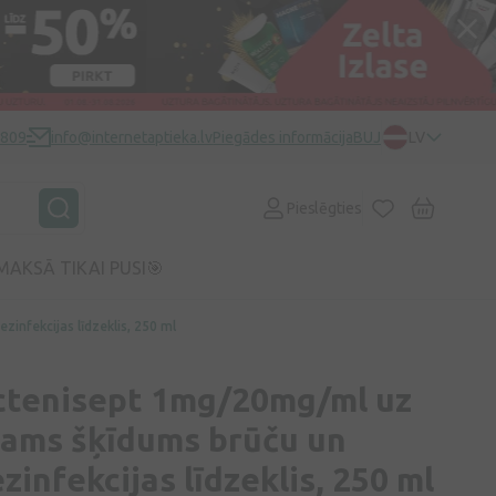
0809
info@internetaptieka.lv
Piegādes informācija
BUJ
LV
Pieslēgties
MAKSĀ TIKAI PUSI🎯
infekcijas līdzeklis, 250 ml
ctenisept 1mg/20mg/ml uz
jams šķīdums brūču un
zinfekcijas līdzeklis, 250 ml