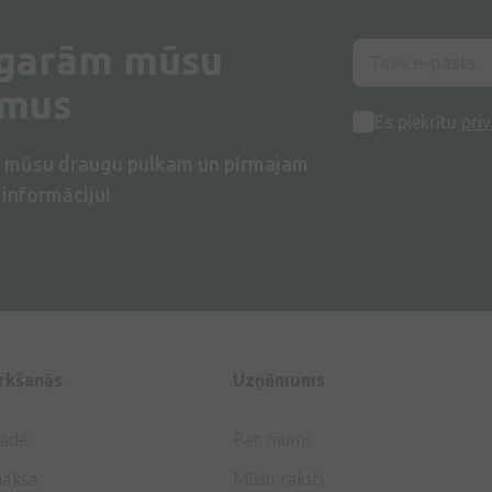
 garām mūsu
umus
Es piekrītu
priv
s mūsu draugu pulkam un pirmajam
informāciju!
irkšanās
Uzņēmums
gāde
Par mums
aksa
Mūsu raksti