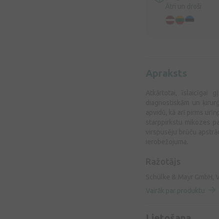
Ātri un droši
Apraksts
Atkārtotai, īslaicīgai
diagnostiskām un ķirur
apvidū, kā arī pirms urīn
starppirkstu mikozes pap
virspusēju brūču apstrā
ierobežojuma.
Ražotājs
Schülke & Mayr GmbH, V
Vairāk par produktu
Lietošana