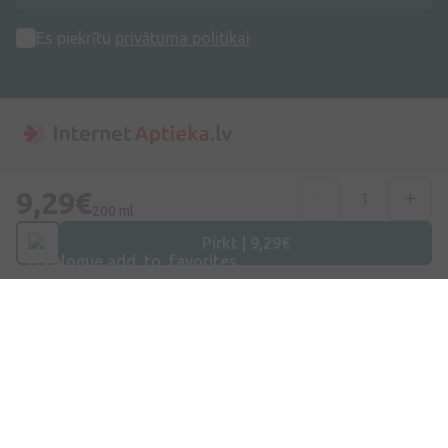
Es piekrītu
privātuma politikai
Adrese
9,29€
Dzirnieku iela 26, Mārupe, LV-2167, Latvija
200 ml
Pirkt | 9,29€
Telefona numurs
+371 67840809
E-pasts
info@internetaptieka.lv
Darba laiks
Darba dienās: 8:30 – 17:00