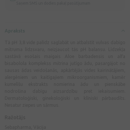
Saņem SMS un dodies pakaļ pasūtījumam
Apraksts
Tā pH 3,8 vide palīdz saglabāt un atbalstīt vulvas dabīgo
mitruma līdzsvaru, neizjaucot tās pH balansu. Līdzekļa
sastāvā esošais maigais Aloe barbadensis un alfa
bisabolola komplekss mitrina jutīgo ādu, pasargājot no
sausas ādas veidošanās, apkārtējās vides kairinātājiem,
alergēniem un kaitīgajiem mikroorganismiem, kamēr
kumelīšu ekstrakts nomierina ādu un pienskābe
nodrošina dabīgu aizsardzību pret iekaisumiem.
Dermatoloģiski, ginekoloģiski un klīniski pārbaudīts.
Nesatur ziepes un sārmus.
Ražotājs
Sebapharma, Vācija