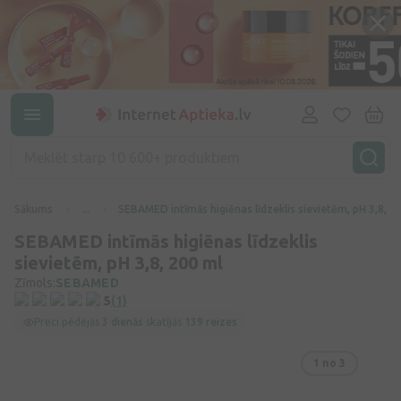
Sākums
...
SEBAMED intīmās higiēnas līdzeklis sievietēm, pH 3,8, 2
SEBAMED intīmās higiēnas līdzeklis
sievietēm, pH 3,8, 200 ml
Zīmols:
SEBAMED
5
(1)
Preci pēdējās
3 dienās
skatījās
139 reizes
1
no 3